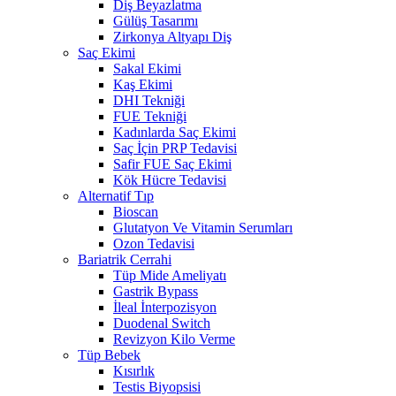
Diş Beyazlatma
Gülüş Tasarımı
Zirkonya Altyapı Diş
Saç Ekimi
Sakal Ekimi
Kaş Ekimi
DHI Tekniği
FUE Tekniği
Kadınlarda Saç Ekimi
Saç İçin PRP Tedavisi
Safir FUE Saç Ekimi
Kök Hücre Tedavisi
Alternatif Tıp
Bioscan
Glutatyon Ve Vitamin Serumları
Ozon Tedavisi
Bariatrik Cerrahi
Tüp Mide Ameliyatı
Gastrik Bypass
İleal İnterpozisyon
Duodenal Switch
Revizyon Kilo Verme
Tüp Bebek
Kısırlık
Testis Biyopsisi