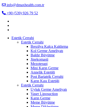
info@dmaxhealth.com.tr
+90 (539) 926 79 52
Estetik Cerrahi
Estetik Cerrahi
Brezilya Kalça Kaldırma
Kol Germe Ameliyatı
Baldır Büyütme
Jinekomasti
Mezoterapi
Mini Karın Germe
Annelik Estetiği
Post Bariatrik Cerrahi
Karın Kası Estetiği
Estetik Cerrahi
Uyluk Germe Ameliyatı
Vaser Liposuction
Karın Germe
Meme Büyütme
Meme Dikleştirme