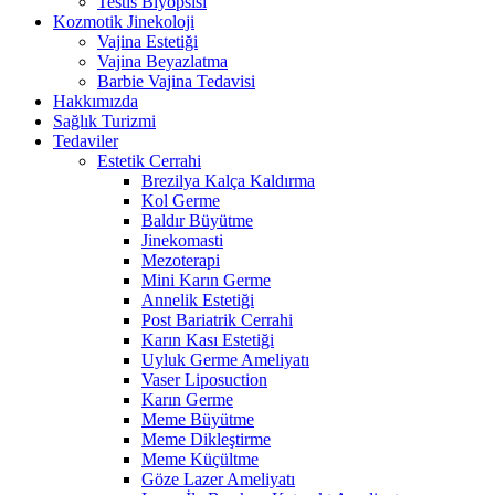
Testis Biyopsisi
Kozmotik Jinekoloji
Vajina Estetiği
Vajina Beyazlatma
Barbie Vajina Tedavisi
Hakkımızda
Sağlık Turizmi
Tedaviler
Estetik Cerrahi
Brezilya Kalça Kaldırma
Kol Germe
Baldır Büyütme
Jinekomasti
Mezoterapi
Mini Karın Germe
Annelik Estetiği
Post Bariatrik Cerrahi
Karın Kası Estetiği
Uyluk Germe Ameliyatı
Vaser Liposuction
Karın Germe
Meme Büyütme
Meme Dikleştirme
Meme Küçültme
Göze Lazer Ameliyatı