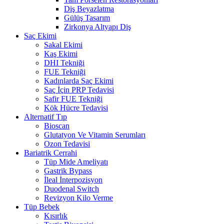
Diş Beyazlatma
Gülüş Tasarım
Zirkonya Altyapı Diş
Saç Ekimi
Sakal Ekimi
Kaş Ekimi
DHI Tekniği
FUE Tekniği
Kadınlarda Saç Ekimi
Saç İçin PRP Tedavisi
Safir FUE Tekniği
Kök Hücre Tedavisi
Alternatif Tıp
Bioscan
Glutatyon Ve Vitamin Serumları
Ozon Tedavisi
Bariatrik Cerrahi
Tüp Mide Ameliyatı
Gastrik Bypass
İleal İnterpozisyon
Duodenal Switch
Revizyon Kilo Verme
Tüp Bebek
Kısırlık