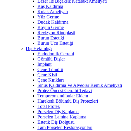
Lazer İle Bıçaksız Katarakt Ameliyatı
Kaş Kaldırma
Kulak Ameliyatı
Yüz Germe
Dudak Kaldırma
Boyun Germe
Revizyon Rinoplasti
Burun Estetiği
Burun Ucu Estetiği
Diş Hekimliği
Endodontik Cerrahi
Gömülü Dişler
İmplant
Çene Tümörü
Çene Kisti
Çene Kırıkları
Sinüs Kaldırma Ve Alveolar Kemik Ameliyatı
Protez Öncesi Cerrahi Tedavi
Temporomandibular Eklem
Hareketli Bölümlü Diş Protezleri
Total Protez
Porselen Diş Kaplama
Porselen Lamina Kaplama
Estetik Diş Dolgusu
Tam Porselen Restorasyonları