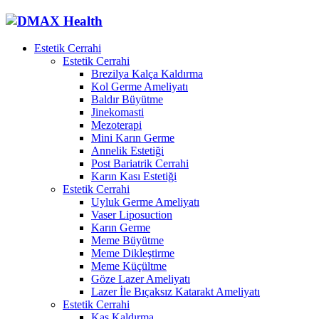
Estetik Cerrahi
Estetik Cerrahi
Brezilya Kalça Kaldırma
Kol Germe Ameliyatı
Baldır Büyütme
Jinekomasti
Mezoterapi
Mini Karın Germe
Annelik Estetiği
Post Bariatrik Cerrahi
Karın Kası Estetiği
Estetik Cerrahi
Uyluk Germe Ameliyatı
Vaser Liposuction
Karın Germe
Meme Büyütme
Meme Dikleştirme
Meme Küçültme
Göze Lazer Ameliyatı
Lazer İle Bıçaksız Katarakt Ameliyatı
Estetik Cerrahi
Kaş Kaldırma