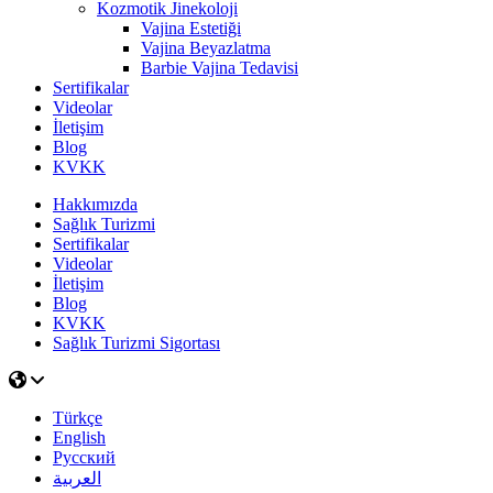
Kozmotik Jinekoloji
Vajina Estetiği
Vajina Beyazlatma
Barbie Vajina Tedavisi
Sertifikalar
Videolar
İletişim
Blog
KVKK
Hakkımızda
Sağlık Turizmi
Sertifikalar
Videolar
İletişim
Blog
KVKK
Sağlık Turizmi Sigortası
Türkçe
English
Русский
العربية