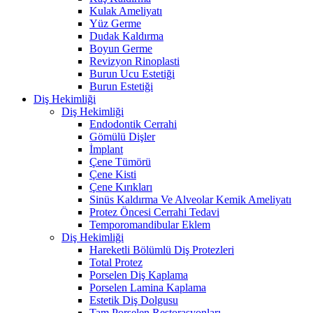
Kulak Ameliyatı
Yüz Germe
Dudak Kaldırma
Boyun Germe
Revizyon Rinoplasti
Burun Ucu Estetiği
Burun Estetiği
Diş Hekimliği
Diş Hekimliği
Endodontik Cerrahi
Gömülü Dişler
İmplant
Çene Tümörü
Çene Kisti
Çene Kırıkları
Sinüs Kaldırma Ve Alveolar Kemik Ameliyatı
Protez Öncesi Cerrahi Tedavi
Temporomandibular Eklem
Diş Hekimliği
Hareketli Bölümlü Diş Protezleri
Total Protez
Porselen Diş Kaplama
Porselen Lamina Kaplama
Estetik Diş Dolgusu
Tam Porselen Restorasyonları