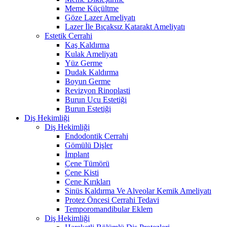
Meme Küçültme
Göze Lazer Ameliyatı
Lazer İle Bıçaksız Katarakt Ameliyatı
Estetik Cerrahi
Kaş Kaldırma
Kulak Ameliyatı
Yüz Germe
Dudak Kaldırma
Boyun Germe
Revizyon Rinoplasti
Burun Ucu Estetiği
Burun Estetiği
Diş Hekimliği
Diş Hekimliği
Endodontik Cerrahi
Gömülü Dişler
İmplant
Çene Tümörü
Çene Kisti
Çene Kırıkları
Sinüs Kaldırma Ve Alveolar Kemik Ameliyatı
Protez Öncesi Cerrahi Tedavi
Temporomandibular Eklem
Diş Hekimliği