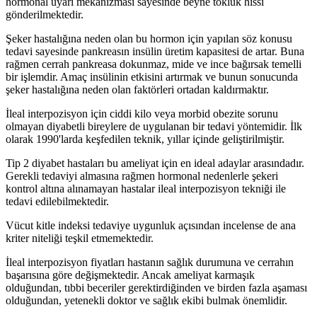
hormonal uyarı mekanizması sayesinde beyne tokluk hissi
gönderilmektedir.
Şeker hastalığına neden olan bu hormon için yapılan söz konusu
tedavi sayesinde pankreasın insülin üretim kapasitesi de artar. Buna
rağmen cerrah pankreasa dokunmaz, mide ve ince bağırsak temelli
bir işlemdir. Amaç insülinin etkisini artırmak ve bunun sonucunda
şeker hastalığına neden olan faktörleri ortadan kaldırmaktır.
İleal interpozisyon için ciddi kilo veya morbid obezite sorunu
olmayan diyabetli bireylere de uygulanan bir tedavi yöntemidir. İlk
olarak 1990'larda keşfedilen teknik, yıllar içinde geliştirilmiştir.
Tip 2 diyabet hastaları bu ameliyat için en ideal adaylar arasındadır.
Gerekli tedaviyi almasına rağmen hormonal nedenlerle şekeri
kontrol altına alınamayan hastalar ileal interpozisyon tekniği ile
tedavi edilebilmektedir.
Vücut kitle indeksi tedaviye uygunluk açısından incelense de ana
kriter niteliği teşkil etmemektedir.
İleal interpozisyon fiyatları hastanın sağlık durumuna ve cerrahın
başarısına göre değişmektedir. Ancak ameliyat karmaşık
olduğundan, tıbbi beceriler gerektirdiğinden ve birden fazla aşaması
olduğundan, yetenekli doktor ve sağlık ekibi bulmak önemlidir.