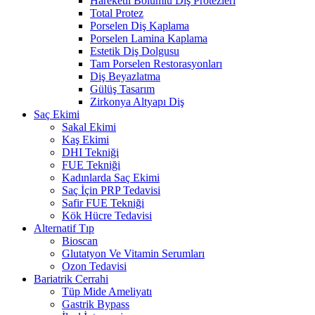
Hareketli Bölümlü Diş Protezleri
Total Protez
Porselen Diş Kaplama
Porselen Lamina Kaplama
Estetik Diş Dolgusu
Tam Porselen Restorasyonları
Diş Beyazlatma
Gülüş Tasarım
Zirkonya Altyapı Diş
Saç Ekimi
Sakal Ekimi
Kaş Ekimi
DHI Tekniği
FUE Tekniği
Kadınlarda Saç Ekimi
Saç İçin PRP Tedavisi
Safir FUE Tekniği
Kök Hücre Tedavisi
Alternatif Tıp
Bioscan
Glutatyon Ve Vitamin Serumları
Ozon Tedavisi
Bariatrik Cerrahi
Tüp Mide Ameliyatı
Gastrik Bypass