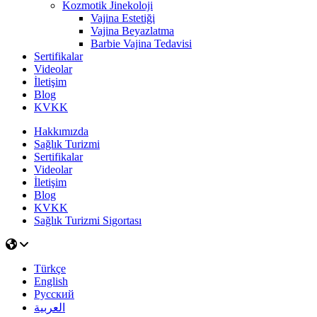
Kozmotik Jinekoloji
Vajina Estetiği
Vajina Beyazlatma
Barbie Vajina Tedavisi
Sertifikalar
Videolar
İletişim
Blog
KVKK
Hakkımızda
Sağlık Turizmi
Sertifikalar
Videolar
İletişim
Blog
KVKK
Sağlık Turizmi Sigortası
Türkçe
English
Русский
العربية