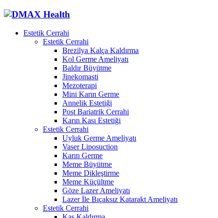
Estetik Cerrahi
Estetik Cerrahi
Brezilya Kalça Kaldırma
Kol Germe Ameliyatı
Baldır Büyütme
Jinekomasti
Mezoterapi
Mini Karın Germe
Annelik Estetiği
Post Bariatrik Cerrahi
Karın Kası Estetiği
Estetik Cerrahi
Uyluk Germe Ameliyatı
Vaser Liposuction
Karın Germe
Meme Büyütme
Meme Dikleştirme
Meme Küçültme
Göze Lazer Ameliyatı
Lazer İle Bıçaksız Katarakt Ameliyatı
Estetik Cerrahi
Kaş Kaldırma