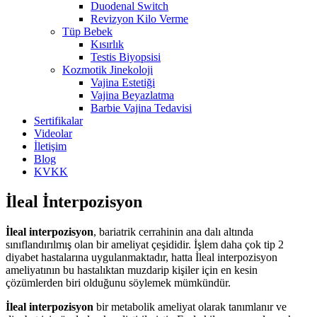
Duodenal Switch
Revizyon Kilo Verme
Tüp Bebek
Kısırlık
Testis Biyopsisi
Kozmotik Jinekoloji
Vajina Estetiği
Vajina Beyazlatma
Barbie Vajina Tedavisi
Sertifikalar
Videolar
İletişim
Blog
KVKK
İleal İnterpozisyon
İleal interpozisyon
, bariatrik cerrahinin ana dalı altında
sınıflandırılmış olan bir ameliyat çeşididir. İşlem daha çok tip 2
diyabet hastalarına uygulanmaktadır, hatta İleal interpozisyon
ameliyatının bu hastalıktan muzdarip kişiler için en kesin
çözümlerden biri olduğunu söylemek mümkündür.
İleal interpozisyon
bir metabolik ameliyat olarak tanımlanır ve