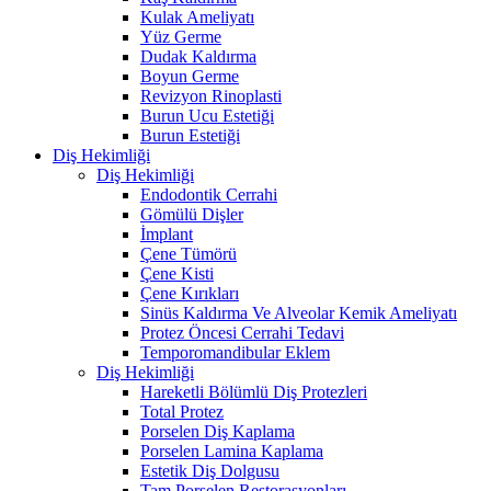
Kulak Ameliyatı
Yüz Germe
Dudak Kaldırma
Boyun Germe
Revizyon Rinoplasti
Burun Ucu Estetiği
Burun Estetiği
Diş Hekimliği
Diş Hekimliği
Endodontik Cerrahi
Gömülü Dişler
İmplant
Çene Tümörü
Çene Kisti
Çene Kırıkları
Sinüs Kaldırma Ve Alveolar Kemik Ameliyatı
Protez Öncesi Cerrahi Tedavi
Temporomandibular Eklem
Diş Hekimliği
Hareketli Bölümlü Diş Protezleri
Total Protez
Porselen Diş Kaplama
Porselen Lamina Kaplama
Estetik Diş Dolgusu
Tam Porselen Restorasyonları