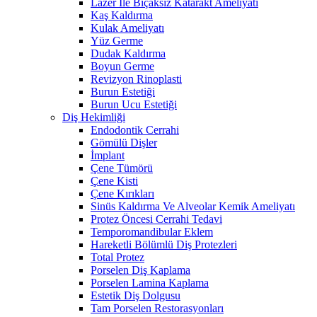
Lazer İle Bıçaksız Katarakt Ameliyatı
Kaş Kaldırma
Kulak Ameliyatı
Yüz Germe
Dudak Kaldırma
Boyun Germe
Revizyon Rinoplasti
Burun Estetiği
Burun Ucu Estetiği
Diş Hekimliği
Endodontik Cerrahi
Gömülü Dişler
İmplant
Çene Tümörü
Çene Kisti
Çene Kırıkları
Sinüs Kaldırma Ve Alveolar Kemik Ameliyatı
Protez Öncesi Cerrahi Tedavi
Temporomandibular Eklem
Hareketli Bölümlü Diş Protezleri
Total Protez
Porselen Diş Kaplama
Porselen Lamina Kaplama
Estetik Diş Dolgusu
Tam Porselen Restorasyonları