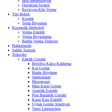
İleal İnterpozisyon
Duodenal Switch
Revizyon Kilo Verme
Tüp Bebek
Kısırlık
Testis Biyopsisi
Kozmotik Jinekoloji
Vajina Estetiği
Vajina Beyazlatma
Barbie Vajina Tedavisi
Hakkımızda
Sağlık Turizmi
Tedaviler
Estetik Cerrahi
Brezilya Kalça Kaldırma
Kol Germe
Baldır Büyütme
Jinekomasti
Mezoterapi
Mini Karın Germe
Annelik Estetiği
Post Bariatrik Cerrahi
Karın Kası Estetiği
Uyluk Germe Ameliyatı
Vaser Liposuction