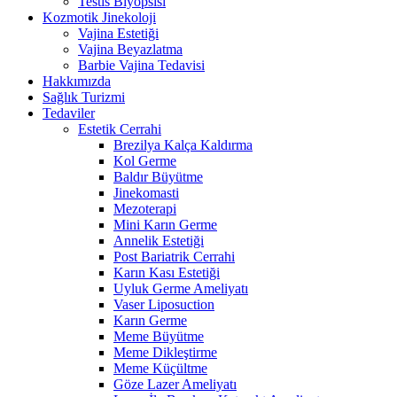
Testis Biyopsisi
Kozmotik Jinekoloji
Vajina Estetiği
Vajina Beyazlatma
Barbie Vajina Tedavisi
Hakkımızda
Sağlık Turizmi
Tedaviler
Estetik Cerrahi
Brezilya Kalça Kaldırma
Kol Germe
Baldır Büyütme
Jinekomasti
Mezoterapi
Mini Karın Germe
Annelik Estetiği
Post Bariatrik Cerrahi
Karın Kası Estetiği
Uyluk Germe Ameliyatı
Vaser Liposuction
Karın Germe
Meme Büyütme
Meme Dikleştirme
Meme Küçültme
Göze Lazer Ameliyatı