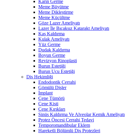
Karın Germe
Meme Büyütme
Meme Dikleştirme
Meme Küçültme
Göze Lazer Ameliyatı
Lazer İle Bıçaksız Katarakt Ameliyatı
Kaş Kaldırma
Kulak Ameliyatı
Yüz Germe
Dudak Kaldırma
Boyun Germe
Revizyon Rinoplasti
Burun Estetiği
Burun Ucu Estetiği
Diş Hekimliği
Endodontik Cerrahi
Gömülü Dişler
İmplant
Çene Tümörü
Çene Kisti
Çene Kırıkları
Sinüs Kaldırma Ve Alveolar Kemik Ameliyatı
Protez Öncesi Cerrahi Tedavi
Temporomandibular Eklem
Hareketli Bölümlü Diş Protezleri