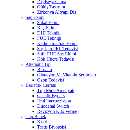
Diş Beyazlatma
Gülüş Tasarımı
Zirkonya Altyapı Diş
Saç Ekimi
Sakal Ekimi
Kaş Ekimi
DHI Tekniği
FUE Tekniği
Kadınlarda Saç Ekimi
Saç İçin PRP Tedavisi
Safir FUE Saç Ekimi
Kök Hücre Tedavisi
Alternatif Tıp
Bioscan
Glutatyon Ve Vitamin Serumları
Ozon Tedavisi
Bariatrik Cerrahi
Tüp Mide Ameliyatı
Gastrik Bypass
İleal İnterpozisyon
Duodenal Switch
Revizyon Kilo Verme
Tüp Bebek
Kısırlık
Testis Biyopsisi