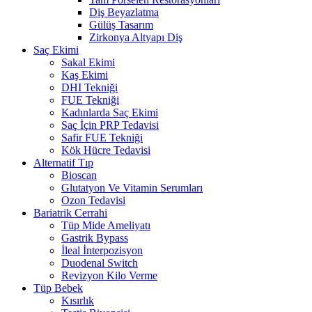
Diş Beyazlatma
Gülüş Tasarım
Zirkonya Altyapı Diş
Saç Ekimi
Sakal Ekimi
Kaş Ekimi
DHI Tekniği
FUE Tekniği
Kadınlarda Saç Ekimi
Saç İçin PRP Tedavisi
Safir FUE Tekniği
Kök Hücre Tedavisi
Alternatif Tıp
Bioscan
Glutatyon Ve Vitamin Serumları
Ozon Tedavisi
Bariatrik Cerrahi
Tüp Mide Ameliyatı
Gastrik Bypass
İleal İnterpozisyon
Duodenal Switch
Revizyon Kilo Verme
Tüp Bebek
Kısırlık