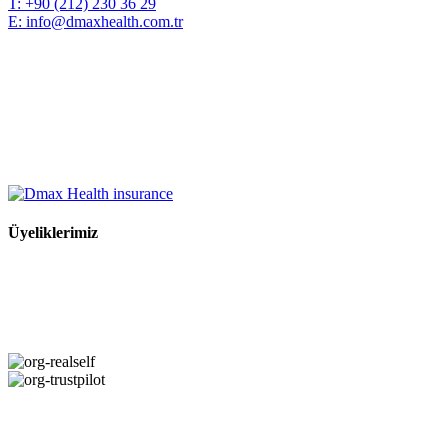
T:
+90 (212) 230 36 29
E:
info@dmaxhealth.com.tr
Üyeliklerimiz