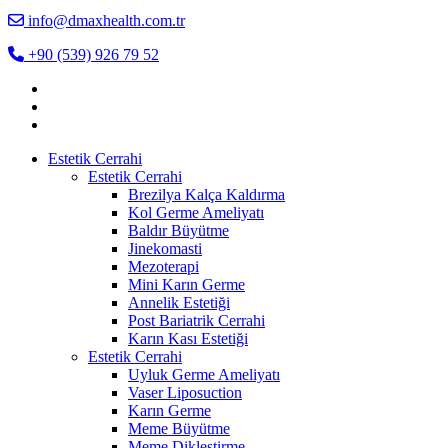
info@dmaxhealth.com.tr
+90 (539) 926 79 52
Estetik Cerrahi
Estetik Cerrahi
Brezilya Kalça Kaldırma
Kol Germe Ameliyatı
Baldır Büyütme
Jinekomasti
Mezoterapi
Mini Karın Germe
Annelik Estetiği
Post Bariatrik Cerrahi
Karın Kası Estetiği
Estetik Cerrahi
Uyluk Germe Ameliyatı
Vaser Liposuction
Karın Germe
Meme Büyütme
Meme Dikleştirme