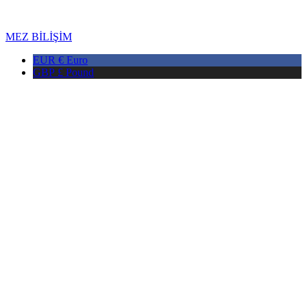
Copyright © 2026 DMAX HEALTH. Tüm Hakları Saklıdır. Son
Güncellenme Tarihi: 07.08.2026
MEZ BİLİŞİM
EUR €
Euro
GBP £
Pound