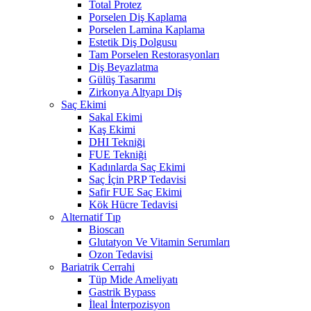
Total Protez
Porselen Diş Kaplama
Porselen Lamina Kaplama
Estetik Diş Dolgusu
Tam Porselen Restorasyonları
Diş Beyazlatma
Gülüş Tasarımı
Zirkonya Altyapı Diş
Saç Ekimi
Sakal Ekimi
Kaş Ekimi
DHI Tekniği
FUE Tekniği
Kadınlarda Saç Ekimi
Saç İçin PRP Tedavisi
Safir FUE Saç Ekimi
Kök Hücre Tedavisi
Alternatif Tıp
Bioscan
Glutatyon Ve Vitamin Serumları
Ozon Tedavisi
Bariatrik Cerrahi
Tüp Mide Ameliyatı
Gastrik Bypass
İleal İnterpozisyon