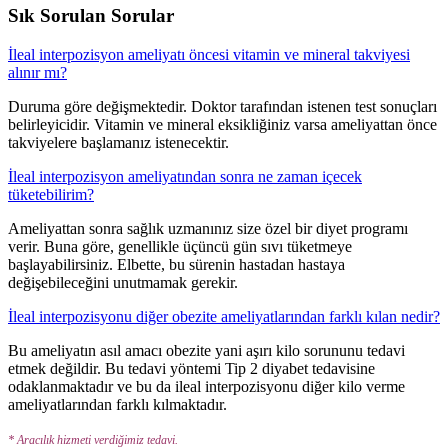
Sık Sorulan Sorular
İleal interpozisyon ameliyatı öncesi vitamin ve mineral takviyesi
alınır mı?
Duruma göre değişmektedir. Doktor tarafından istenen test sonuçları
belirleyicidir. Vitamin ve mineral eksikliğiniz varsa ameliyattan önce
takviyelere başlamanız istenecektir.
İleal interpozisyon ameliyatından sonra ne zaman içecek
tüketebilirim?
Ameliyattan sonra sağlık uzmanınız size özel bir diyet programı
verir. Buna göre, genellikle üçüncü gün sıvı tüketmeye
başlayabilirsiniz. Elbette, bu sürenin hastadan hastaya
değişebileceğini unutmamak gerekir.
İleal interpozisyonu diğer obezite ameliyatlarından farklı kılan nedir?
Bu ameliyatın asıl amacı obezite yani aşırı kilo sorununu tedavi
etmek değildir. Bu tedavi yöntemi Tip 2 diyabet tedavisine
odaklanmaktadır ve bu da ileal interpozisyonu diğer kilo verme
ameliyatlarından farklı kılmaktadır.
* Aracılık hizmeti verdiğimiz tedavi.