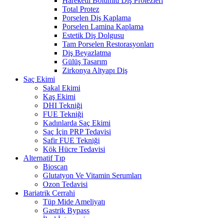
Hareketli Bölümlü Diş Protezleri
Total Protez
Porselen Diş Kaplama
Porselen Lamina Kaplama
Estetik Diş Dolgusu
Tam Porselen Restorasyonları
Diş Beyazlatma
Gülüş Tasarım
Zirkonya Altyapı Diş
Saç Ekimi
Sakal Ekimi
Kaş Ekimi
DHI Tekniği
FUE Tekniği
Kadınlarda Saç Ekimi
Saç İçin PRP Tedavisi
Safir FUE Tekniği
Kök Hücre Tedavisi
Alternatif Tıp
Bioscan
Glutatyon Ve Vitamin Serumları
Ozon Tedavisi
Bariatrik Cerrahi
Tüp Mide Ameliyatı
Gastrik Bypass