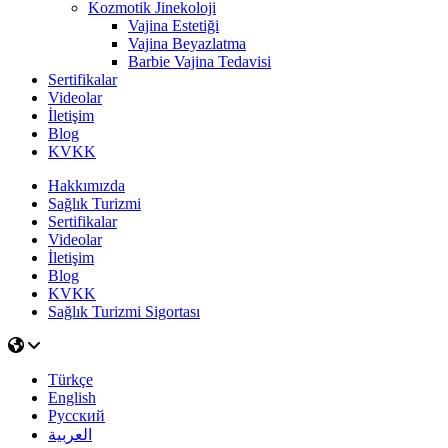
Kozmotik Jinekoloji
Vajina Estetiği
Vajina Beyazlatma
Barbie Vajina Tedavisi
Sertifikalar
Videolar
İletişim
Blog
KVKK
Hakkımızda
Sağlık Turizmi
Sertifikalar
Videolar
İletişim
Blog
KVKK
Sağlık Turizmi Sigortası
Türkçe
English
Русский
العربية