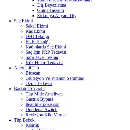
Diş Beyazlatma
Gülüş Tasarım
Zirkonya Altyapı Diş
Saç Ekimi
Sakal Ekimi
Kaş Ekimi
DHI Tekniği
FUE Tekniği
Kadınlarda Saç Ekimi
Saç İçin PRP Tedavisi
Safir FUE Tekniği
Kök Hücre Tedavisi
Alternatif Tıp
Bioscan
Glutatyon Ve Vitamin Serumları
Ozon Tedavisi
Bariatrik Cerrahi
Tüp Mide Ameliyatı
Gastrik Bypass
İleal İnterpozisyon
Duodenal Switch
Revizyon Kilo Verme
Tüp Bebek
Kısırlık