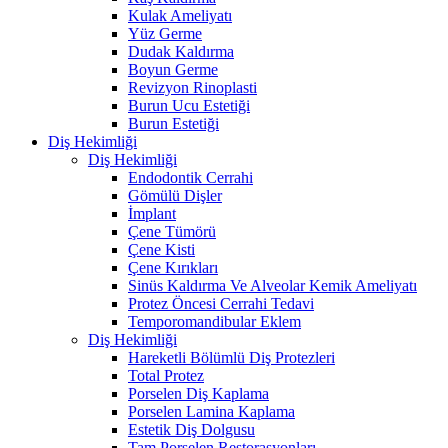
Kulak Ameliyatı
Yüz Germe
Dudak Kaldırma
Boyun Germe
Revizyon Rinoplasti
Burun Ucu Estetiği
Burun Estetiği
Diş Hekimliği
Diş Hekimliği
Endodontik Cerrahi
Gömülü Dişler
İmplant
Çene Tümörü
Çene Kisti
Çene Kırıkları
Sinüs Kaldırma Ve Alveolar Kemik Ameliyatı
Protez Öncesi Cerrahi Tedavi
Temporomandibular Eklem
Diş Hekimliği
Hareketli Bölümlü Diş Protezleri
Total Protez
Porselen Diş Kaplama
Porselen Lamina Kaplama
Estetik Diş Dolgusu
Tam Porselen Restorasyonları