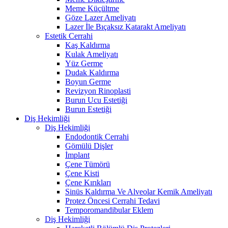
Meme Küçültme
Göze Lazer Ameliyatı
Lazer İle Bıçaksız Katarakt Ameliyatı
Estetik Cerrahi
Kaş Kaldırma
Kulak Ameliyatı
Yüz Germe
Dudak Kaldırma
Boyun Germe
Revizyon Rinoplasti
Burun Ucu Estetiği
Burun Estetiği
Diş Hekimliği
Diş Hekimliği
Endodontik Cerrahi
Gömülü Dişler
İmplant
Çene Tümörü
Çene Kisti
Çene Kırıkları
Sinüs Kaldırma Ve Alveolar Kemik Ameliyatı
Protez Öncesi Cerrahi Tedavi
Temporomandibular Eklem
Diş Hekimliği