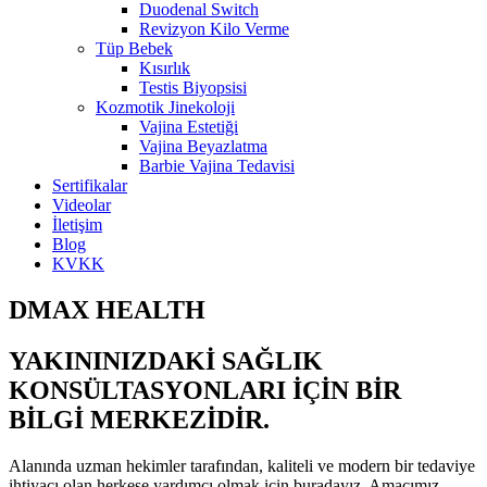
Duodenal Switch
Revizyon Kilo Verme
Tüp Bebek
Kısırlık
Testis Biyopsisi
Kozmotik Jinekoloji
Vajina Estetiği
Vajina Beyazlatma
Barbie Vajina Tedavisi
Sertifikalar
Videolar
İletişim
Blog
KVKK
DMAX HEALTH
YAKININIZDAKİ SAĞLIK
KONSÜLTASYONLARI İÇİN BİR
BİLGİ MERKEZİDİR.
Alanında uzman hekimler tarafından, kaliteli ve modern bir tedaviye
ihtiyacı olan herkese yardımcı olmak için buradayız. Amacımız,