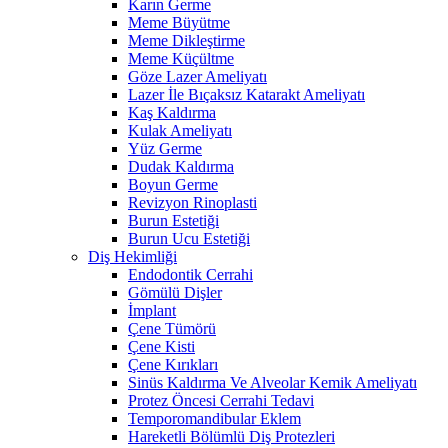
Karın Germe
Meme Büyütme
Meme Dikleştirme
Meme Küçültme
Göze Lazer Ameliyatı
Lazer İle Bıçaksız Katarakt Ameliyatı
Kaş Kaldırma
Kulak Ameliyatı
Yüz Germe
Dudak Kaldırma
Boyun Germe
Revizyon Rinoplasti
Burun Estetiği
Burun Ucu Estetiği
Diş Hekimliği
Endodontik Cerrahi
Gömülü Dişler
İmplant
Çene Tümörü
Çene Kisti
Çene Kırıkları
Sinüs Kaldırma Ve Alveolar Kemik Ameliyatı
Protez Öncesi Cerrahi Tedavi
Temporomandibular Eklem
Hareketli Bölümlü Diş Protezleri