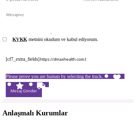
KVKK
metnini okudum ve kabul ediyorum.
[cf7_extra_fields]
Please prove you are human by selecting the
truck
.
Anlaşmalı Kurumlar