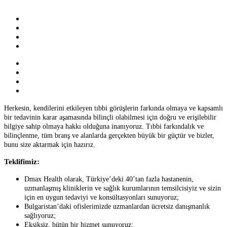
Herkesin, kendilerini etkileyen tıbbi görüşlerin farkında olmaya ve kapsamlı
bir tedavinin karar aşamasında bilinçli olabilmesi için doğru ve erişilebilir
bilgiye sahip olmaya hakkı olduğuna inanıyoruz. Tıbbi farkındalık ve
bilinçlenme, tüm branş ve alanlarda gerçekten büyük bir güçtür ve bizler,
bunu size aktarmak için hazırız.
Teklifimiz:
Dmax Health olarak, Türkiye’deki 40’tan fazla hastanenin,
uzmanlaşmış kliniklerin ve sağlık kurumlarının temsilcisiyiz ve sizin
için en uygun tedaviyi ve konsültasyonları sunuyoruz;
Bulgaristan’daki ofislerimizde uzmanlardan ücretsiz danışmanlık
sağlıyoruz;
Eksiksiz, bütün bir hizmet sunuyoruz;