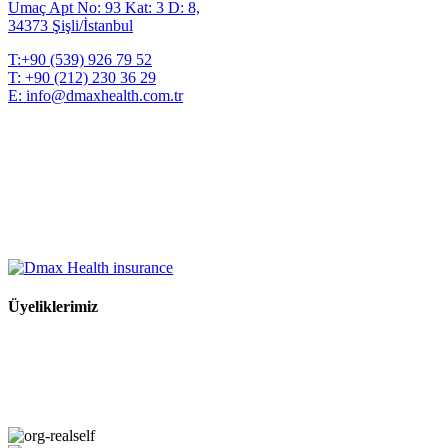
Umaç Apt No: 93 Kat: 3 D: 8,
34373 Şişli/İstanbul
T:
+90 (539) 926 79 52
T:
+90 (212) 230 36 29
E:
info@dmaxhealth.com.tr
Üyeliklerimiz