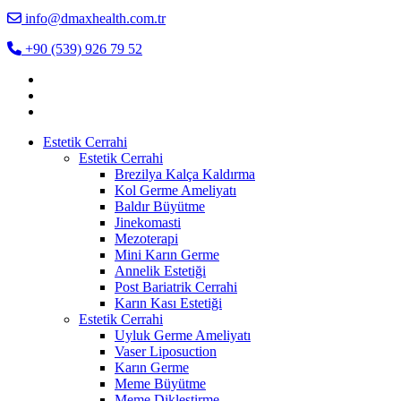
info@dmaxhealth.com.tr
+90 (539) 926 79 52
Estetik Cerrahi
Estetik Cerrahi
Brezilya Kalça Kaldırma
Kol Germe Ameliyatı
Baldır Büyütme
Jinekomasti
Mezoterapi
Mini Karın Germe
Annelik Estetiği
Post Bariatrik Cerrahi
Karın Kası Estetiği
Estetik Cerrahi
Uyluk Germe Ameliyatı
Vaser Liposuction
Karın Germe
Meme Büyütme
Meme Dikleştirme