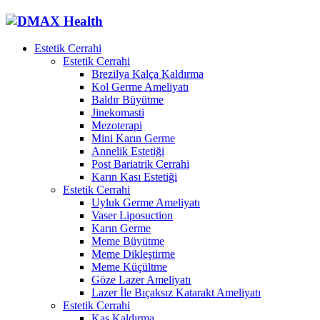
Estetik Cerrahi
Estetik Cerrahi
Brezilya Kalça Kaldırma
Kol Germe Ameliyatı
Baldır Büyütme
Jinekomasti
Mezoterapi
Mini Karın Germe
Annelik Estetiği
Post Bariatrik Cerrahi
Karın Kası Estetiği
Estetik Cerrahi
Uyluk Germe Ameliyatı
Vaser Liposuction
Karın Germe
Meme Büyütme
Meme Dikleştirme
Meme Küçültme
Göze Lazer Ameliyatı
Lazer İle Bıçaksız Katarakt Ameliyatı
Estetik Cerrahi
Kaş Kaldırma