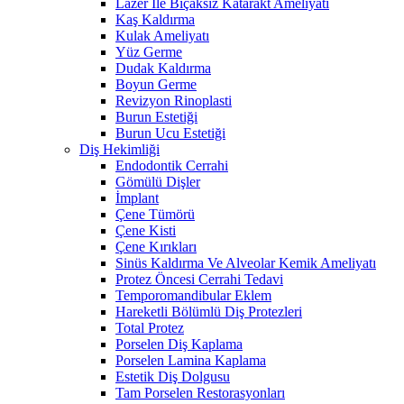
Lazer İle Bıçaksız Katarakt Ameliyatı
Kaş Kaldırma
Kulak Ameliyatı
Yüz Germe
Dudak Kaldırma
Boyun Germe
Revizyon Rinoplasti
Burun Estetiği
Burun Ucu Estetiği
Diş Hekimliği
Endodontik Cerrahi
Gömülü Dişler
İmplant
Çene Tümörü
Çene Kisti
Çene Kırıkları
Sinüs Kaldırma Ve Alveolar Kemik Ameliyatı
Protez Öncesi Cerrahi Tedavi
Temporomandibular Eklem
Hareketli Bölümlü Diş Protezleri
Total Protez
Porselen Diş Kaplama
Porselen Lamina Kaplama
Estetik Diş Dolgusu
Tam Porselen Restorasyonları