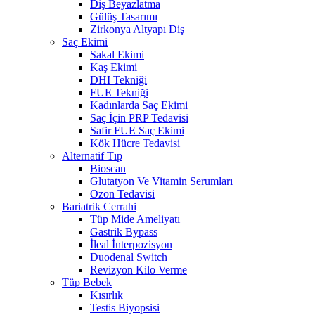
Diş Beyazlatma
Gülüş Tasarımı
Zirkonya Altyapı Diş
Saç Ekimi
Sakal Ekimi
Kaş Ekimi
DHI Tekniği
FUE Tekniği
Kadınlarda Saç Ekimi
Saç İçin PRP Tedavisi
Safir FUE Saç Ekimi
Kök Hücre Tedavisi
Alternatif Tıp
Bioscan
Glutatyon Ve Vitamin Serumları
Ozon Tedavisi
Bariatrik Cerrahi
Tüp Mide Ameliyatı
Gastrik Bypass
İleal İnterpozisyon
Duodenal Switch
Revizyon Kilo Verme
Tüp Bebek
Kısırlık
Testis Biyopsisi