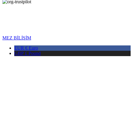
Copyright © 2026 DMAX HEALTH. Tüm Hakları Saklıdır. Son
Güncellenme Tarihi: 09.08.2026
MEZ BİLİŞİM
EUR €
Euro
GBP £
Pound