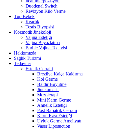
İleal İnterpozisyon
Duodenal Switch
Revizyon Kilo Verme
Tüp Bebek
Kısırlık
Testis Biyopsisi
Kozmotik Jinekoloji
Vajina Estetiği
Vajina Beyazlatma
Barbie Vajina Tedavisi
Hakkımızda
Sağlık Turizmi
Tedaviler
Estetik Cerrahi
Brezilya Kalça Kaldırma
Kol Germe
Baldır Büyütme
Jinekomasti
Mezoterapi
Mini Karın Germe
Annelik Estetiği
Post Bariatrik Cerrahi
Karın Kası Estetiği
Uyluk Germe Ameliyatı
Vaser Liposuction