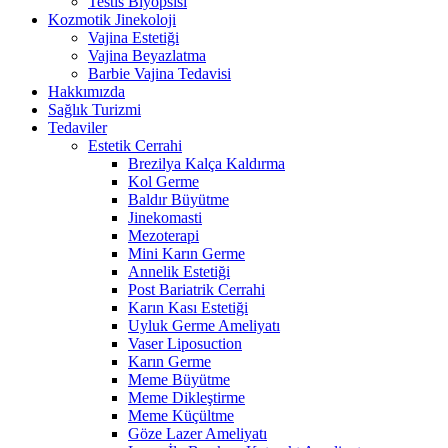
Testis Biyopsisi
Kozmotik Jinekoloji
Vajina Estetiği
Vajina Beyazlatma
Barbie Vajina Tedavisi
Hakkımızda
Sağlık Turizmi
Tedaviler
Estetik Cerrahi
Brezilya Kalça Kaldırma
Kol Germe
Baldır Büyütme
Jinekomasti
Mezoterapi
Mini Karın Germe
Annelik Estetiği
Post Bariatrik Cerrahi
Karın Kası Estetiği
Uyluk Germe Ameliyatı
Vaser Liposuction
Karın Germe
Meme Büyütme
Meme Dikleştirme
Meme Küçültme
Göze Lazer Ameliyatı