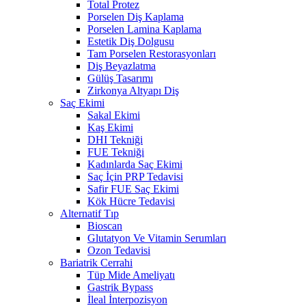
Total Protez
Porselen Diş Kaplama
Porselen Lamina Kaplama
Estetik Diş Dolgusu
Tam Porselen Restorasyonları
Diş Beyazlatma
Gülüş Tasarımı
Zirkonya Altyapı Diş
Saç Ekimi
Sakal Ekimi
Kaş Ekimi
DHI Tekniği
FUE Tekniği
Kadınlarda Saç Ekimi
Saç İçin PRP Tedavisi
Safir FUE Saç Ekimi
Kök Hücre Tedavisi
Alternatif Tıp
Bioscan
Glutatyon Ve Vitamin Serumları
Ozon Tedavisi
Bariatrik Cerrahi
Tüp Mide Ameliyatı
Gastrik Bypass
İleal İnterpozisyon