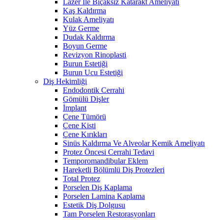
Lazer İle Bıçaksız Katarakt Ameliyatı
Kaş Kaldırma
Kulak Ameliyatı
Yüz Germe
Dudak Kaldırma
Boyun Germe
Revizyon Rinoplasti
Burun Estetiği
Burun Ucu Estetiği
Diş Hekimliği
Endodontik Cerrahi
Gömülü Dişler
İmplant
Çene Tümörü
Çene Kisti
Çene Kırıkları
Sinüs Kaldırma Ve Alveolar Kemik Ameliyatı
Protez Öncesi Cerrahi Tedavi
Temporomandibular Eklem
Hareketli Bölümlü Diş Protezleri
Total Protez
Porselen Diş Kaplama
Porselen Lamina Kaplama
Estetik Diş Dolgusu
Tam Porselen Restorasyonları