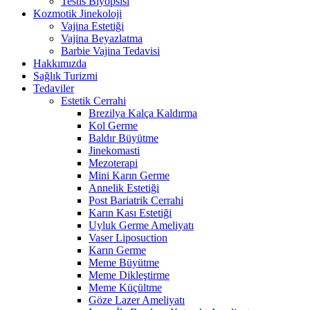
Testis Biyopsisi
Kozmotik Jinekoloji
Vajina Estetiği
Vajina Beyazlatma
Barbie Vajina Tedavisi
Hakkımızda
Sağlık Turizmi
Tedaviler
Estetik Cerrahi
Brezilya Kalça Kaldırma
Kol Germe
Baldır Büyütme
Jinekomasti
Mezoterapi
Mini Karın Germe
Annelik Estetiği
Post Bariatrik Cerrahi
Karın Kası Estetiği
Uyluk Germe Ameliyatı
Vaser Liposuction
Karın Germe
Meme Büyütme
Meme Dikleştirme
Meme Küçültme
Göze Lazer Ameliyatı