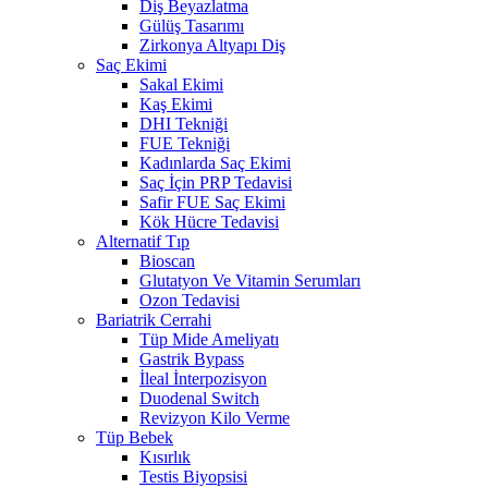
Diş Beyazlatma
Gülüş Tasarımı
Zirkonya Altyapı Diş
Saç Ekimi
Sakal Ekimi
Kaş Ekimi
DHI Tekniği
FUE Tekniği
Kadınlarda Saç Ekimi
Saç İçin PRP Tedavisi
Safir FUE Saç Ekimi
Kök Hücre Tedavisi
Alternatif Tıp
Bioscan
Glutatyon Ve Vitamin Serumları
Ozon Tedavisi
Bariatrik Cerrahi
Tüp Mide Ameliyatı
Gastrik Bypass
İleal İnterpozisyon
Duodenal Switch
Revizyon Kilo Verme
Tüp Bebek
Kısırlık
Testis Biyopsisi