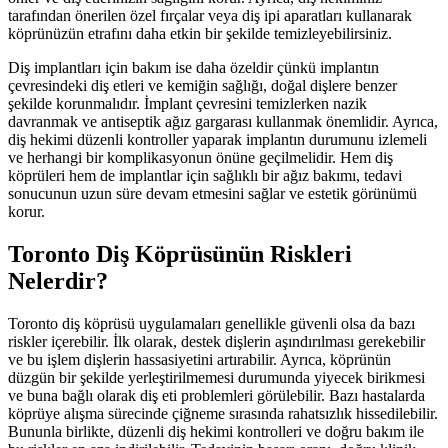
tarafından önerilen özel fırçalar veya diş ipi aparatları kullanarak
köprünüzün etrafını daha etkin bir şekilde temizleyebilirsiniz.
Diş implantları için bakım ise daha özeldir çünkü implantın
çevresindeki diş etleri ve kemiğin sağlığı, doğal dişlere benzer
şekilde korunmalıdır. İmplant çevresini temizlerken nazik
davranmak ve antiseptik ağız gargarası kullanmak önemlidir. Ayrıca,
diş hekimi düzenli kontroller yaparak implantın durumunu izlemeli
ve herhangi bir komplikasyonun önüne geçilmelidir. Hem diş
köprüleri hem de implantlar için sağlıklı bir ağız bakımı, tedavi
sonucunun uzun süre devam etmesini sağlar ve estetik görünümü
korur.
Toronto Diş Köprüsünün Riskleri
Nelerdir?
Toronto diş köprüsü uygulamaları genellikle güvenli olsa da bazı
riskler içerebilir. İlk olarak, destek dişlerin aşındırılması gerekebilir
ve bu işlem dişlerin hassasiyetini artırabilir. Ayrıca, köprünün
düzgün bir şekilde yerleştirilmemesi durumunda yiyecek birikmesi
ve buna bağlı olarak diş eti problemleri görülebilir. Bazı hastalarda
köprüye alışma sürecinde çiğneme sırasında rahatsızlık hissedilebilir.
Bununla birlikte, düzenli diş hekimi kontrolleri ve doğru bakım ile