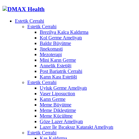
Estetik Cerrahi
Estetik Cerrahi
Brezilya Kalça Kaldırma
Kol Germe Ameliyatı
Baldır Büyütme
Jinekomasti
Mezoterapi
Mini Karın Germe
Annelik Estetiği
Post Bariatrik Cerrahi
Karın Kası Estetiği
Estetik Cerrahi
Uyluk Germe Ameliyatı
Vaser Liposuction
Karın Germe
Meme Büyütme
Meme Dikleştirme
Meme Küçültme
Göze Lazer Ameliyatı
Lazer İle Bıçaksız Katarakt Ameliyatı
Estetik Cerrahi
Kaş Kaldırma