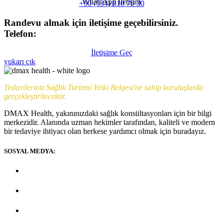
WhatsApp İletişim
+90 (534) 810 70 30
Randevu almak için iletişime geçebilirsiniz.
Telefon:
+90 (539) 926 79 52
İletişime Geç
yukarı çık
Tedavileriniz Sağlık Turizmi Yetki Belgesi'ne sahip kuruluşlarda
gerçekleştirilecektir.
DMAX Health, yakınınızdaki sağlık konsültasyonları için bir bilgi
merkezidir. Alanında uzman hekimler tarafından, kaliteli ve modern
bir tedaviye ihtiyacı olan herkese yardımcı olmak için buradayız.
SOSYAL MEDYA: