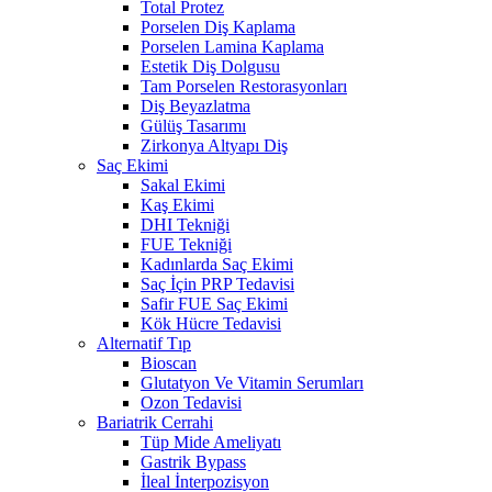
Total Protez
Porselen Diş Kaplama
Porselen Lamina Kaplama
Estetik Diş Dolgusu
Tam Porselen Restorasyonları
Diş Beyazlatma
Gülüş Tasarımı
Zirkonya Altyapı Diş
Saç Ekimi
Sakal Ekimi
Kaş Ekimi
DHI Tekniği
FUE Tekniği
Kadınlarda Saç Ekimi
Saç İçin PRP Tedavisi
Safir FUE Saç Ekimi
Kök Hücre Tedavisi
Alternatif Tıp
Bioscan
Glutatyon Ve Vitamin Serumları
Ozon Tedavisi
Bariatrik Cerrahi
Tüp Mide Ameliyatı
Gastrik Bypass
İleal İnterpozisyon