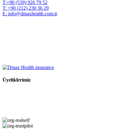
T:
+90 (539) 926 79 52
T:
+90 (212) 230 36 29
E:
info@dmaxhealth.com.tr
Üyeliklerimiz