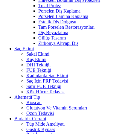
Hareketli Bölümlü Diş Protezleri
Total Protez
Porselen Diş Kaplama
Porselen Lamina Kaplama
Estetik Diş Dolgusu
Tam Porselen Restorasyonları
Diş Beyazlatma
Gülüş Tasarım
Zirkonya Altyapı Diş
Saç Ekimi
Sakal Ekimi
Kaş Ekimi
DHI Tekniği
FUE Tekniği
Kadınlarda Saç Ekimi
Saç İçin PRP Tedavisi
Safir FUE Tekniği
Kök Hücre Tedavisi
Alternatif Tıp
Bioscan
Glutatyon Ve Vitamin Serumları
Ozon Tedavisi
Bariatrik Cerrahi
Tüp Mide Ameliyatı
Gastrik Bypass