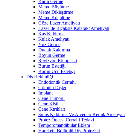
Karın Germe
Meme Büyütme
Meme Dikleştirme
Meme Küçültme
Göze Lazer Ameliyatı
Lazer İle Bıçaksız Katarakt Ameliyatı
Kaş Kaldırma
Kulak Ameliyatı
Yüz Germe
Dudak Kaldırma
Boyun Germe
Revizyon Rinoplasti
Burun Estetiği
Burun Ucu Estetiği
Diş Hekimliği
Endodontik Cerrahi
Gömülü Dişler
İmplant
Çene Tümörü
Çene Kisti
Çene Kırıkları
Sinüs Kaldırma Ve Alveolar Kemik Ameliyatı
Protez Öncesi Cerrahi Tedavi
Temporomandibular Eklem
Hareketli Bölümlü Diş Protezleri