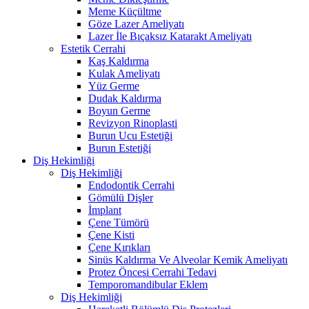
Meme Küçültme
Göze Lazer Ameliyatı
Lazer İle Bıçaksız Katarakt Ameliyatı
Estetik Cerrahi
Kaş Kaldırma
Kulak Ameliyatı
Yüz Germe
Dudak Kaldırma
Boyun Germe
Revizyon Rinoplasti
Burun Ucu Estetiği
Burun Estetiği
Diş Hekimliği
Diş Hekimliği
Endodontik Cerrahi
Gömülü Dişler
İmplant
Çene Tümörü
Çene Kisti
Çene Kırıkları
Sinüs Kaldırma Ve Alveolar Kemik Ameliyatı
Protez Öncesi Cerrahi Tedavi
Temporomandibular Eklem
Diş Hekimliği