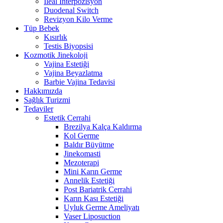
İleal İnterpozisyon
Duodenal Switch
Revizyon Kilo Verme
Tüp Bebek
Kısırlık
Testis Biyopsisi
Kozmotik Jinekoloji
Vajina Estetiği
Vajina Beyazlatma
Barbie Vajina Tedavisi
Hakkımızda
Sağlık Turizmi
Tedaviler
Estetik Cerrahi
Brezilya Kalça Kaldırma
Kol Germe
Baldır Büyütme
Jinekomasti
Mezoterapi
Mini Karın Germe
Annelik Estetiği
Post Bariatrik Cerrahi
Karın Kası Estetiği
Uyluk Germe Ameliyatı
Vaser Liposuction