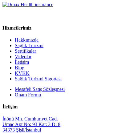
Hizmetlerimiz
Hakkımızda
Sağlık Turizmi
Sertifikalar
Videolar
İletişim
Blog
KVKK
Sağlık Turizmi Sigortası
Mesafeli Satış Sözleşmesi
Onam Formu
İletişim
İnönü Mh. Cumhuriyet Cad.
Umaç Apt No: 93 Kat: 3 D: 8,
34373 Şişli/İstanbul