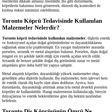
önerilerini dikkate almanız önemlidir. Bu gibi durumlarda,
köprülerin bakımına özen göstererek, düzenli diş kontrolleri ile
kırılma riskini minimize edebilirsiniz.
Toronto Köprü Tedavisinde Kullanılan
Malzemeler Nelerdir?
Toronto köprü tedavisinde kullanılan malzemeler
, dişlerin estetik
ve fonksiyonel açıdan doğal görünümlerini ve dayanıklılıklarını
sağlamak amacıyla çeşitlenmiştir. En yaygın malzemeler arasında
porselen, seramik ve metal alaşımları bulunur. Porselen, dişin doğal
rengini en iyi şekilde taklit ettiği için estetik açıdan tercih edilir.
Seramik de benzer şekilde doğal diş görünümü sunar ve metal
alaşımlara göre daha hafif bir yapıya sahiptir.
Metal alaşımlı köprüler, dayanıklılığı yüksek malzemeler olup,
genellikle arka dişlerde kullanılır. Bu malzemeler, hem işlevsel hem
de estetik olarak diş kaybı olan alanı doldurur. Ayrıca, bazı
durumlarda, dayanıklılığı artırmak amacıyla metal destekli porselen
köprüler de kullanılabilir. Hangi malzemenin kullanılacağı, bireyin
ihtiyaçlarına ve estetik beklentilerine göre diş hekimi tarafından
belirlenir.
Toronto Diş Köprüsünün Ömrü Ne