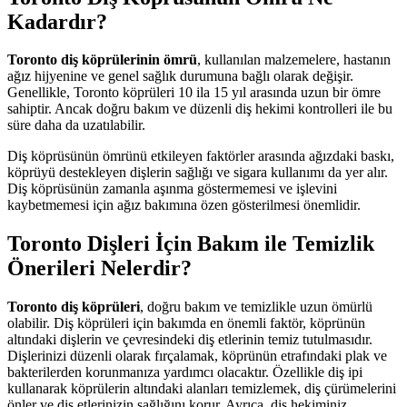
Kadardır?
Toronto diş köprülerinin ömrü
, kullanılan malzemelere, hastanın
ağız hijyenine ve genel sağlık durumuna bağlı olarak değişir.
Genellikle, Toronto köprüleri 10 ila 15 yıl arasında uzun bir ömre
sahiptir. Ancak doğru bakım ve düzenli diş hekimi kontrolleri ile bu
süre daha da uzatılabilir.
Diş köprüsünün ömrünü etkileyen faktörler arasında ağızdaki baskı,
köprüyü destekleyen dişlerin sağlığı ve sigara kullanımı da yer alır.
Diş köprüsünün zamanla aşınma göstermemesi ve işlevini
kaybetmemesi için ağız bakımına özen gösterilmesi önemlidir.
Toronto Dişleri İçin Bakım ile Temizlik
Önerileri Nelerdir?
Toronto diş köprüleri
, doğru bakım ve temizlikle uzun ömürlü
olabilir. Diş köprüleri için bakımda en önemli faktör, köprünün
altındaki dişlerin ve çevresindeki diş etlerinin temiz tutulmasıdır.
Dişlerinizi düzenli olarak fırçalamak, köprünün etrafındaki plak ve
bakterilerden korunmanıza yardımcı olacaktır. Özellikle diş ipi
kullanarak köprülerin altındaki alanları temizlemek, diş çürümelerini
önler ve diş etlerinizin sağlığını korur. Ayrıca, diş hekiminiz