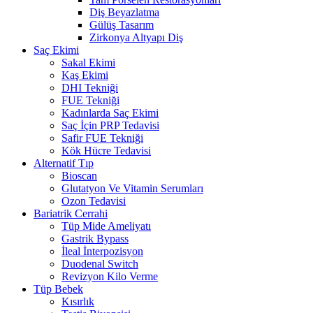
Diş Beyazlatma
Gülüş Tasarım
Zirkonya Altyapı Diş
Saç Ekimi
Sakal Ekimi
Kaş Ekimi
DHI Tekniği
FUE Tekniği
Kadınlarda Saç Ekimi
Saç İçin PRP Tedavisi
Safir FUE Tekniği
Kök Hücre Tedavisi
Alternatif Tıp
Bioscan
Glutatyon Ve Vitamin Serumları
Ozon Tedavisi
Bariatrik Cerrahi
Tüp Mide Ameliyatı
Gastrik Bypass
İleal İnterpozisyon
Duodenal Switch
Revizyon Kilo Verme
Tüp Bebek
Kısırlık