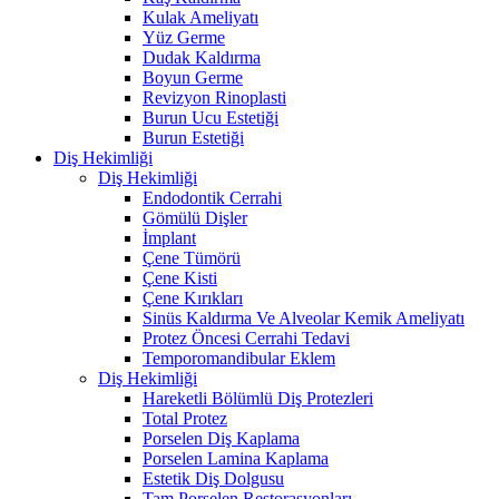
Kulak Ameliyatı
Yüz Germe
Dudak Kaldırma
Boyun Germe
Revizyon Rinoplasti
Burun Ucu Estetiği
Burun Estetiği
Diş Hekimliği
Diş Hekimliği
Endodontik Cerrahi
Gömülü Dişler
İmplant
Çene Tümörü
Çene Kisti
Çene Kırıkları
Sinüs Kaldırma Ve Alveolar Kemik Ameliyatı
Protez Öncesi Cerrahi Tedavi
Temporomandibular Eklem
Diş Hekimliği
Hareketli Bölümlü Diş Protezleri
Total Protez
Porselen Diş Kaplama
Porselen Lamina Kaplama
Estetik Diş Dolgusu
Tam Porselen Restorasyonları