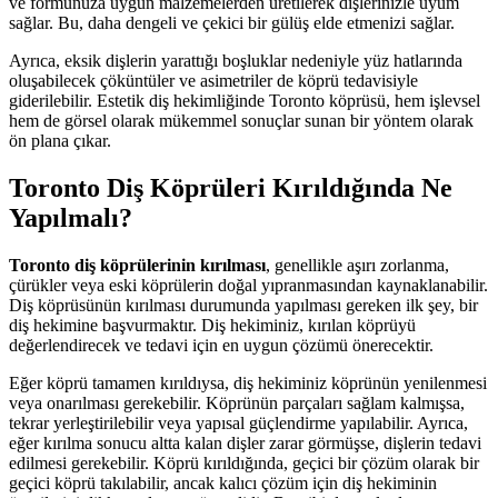
ve formunuza uygun malzemelerden üretilerek dişlerinizle uyum
sağlar. Bu, daha dengeli ve çekici bir gülüş elde etmenizi sağlar.
Ayrıca, eksik dişlerin yarattığı boşluklar nedeniyle yüz hatlarında
oluşabilecek çöküntüler ve asimetriler de köprü tedavisiyle
giderilebilir. Estetik diş hekimliğinde Toronto köprüsü, hem işlevsel
hem de görsel olarak mükemmel sonuçlar sunan bir yöntem olarak
ön plana çıkar.
Toronto Diş Köprüleri Kırıldığında Ne
Yapılmalı?
Toronto diş köprülerinin kırılması
, genellikle aşırı zorlanma,
çürükler veya eski köprülerin doğal yıpranmasından kaynaklanabilir.
Diş köprüsünün kırılması durumunda yapılması gereken ilk şey, bir
diş hekimine başvurmaktır. Diş hekiminiz, kırılan köprüyü
değerlendirecek ve tedavi için en uygun çözümü önerecektir.
Eğer köprü tamamen kırıldıysa, diş hekiminiz köprünün yenilenmesi
veya onarılması gerekebilir. Köprünün parçaları sağlam kalmışsa,
tekrar yerleştirilebilir veya yapısal güçlendirme yapılabilir. Ayrıca,
eğer kırılma sonucu altta kalan dişler zarar görmüşse, dişlerin tedavi
edilmesi gerekebilir. Köprü kırıldığında, geçici bir çözüm olarak bir
geçici köprü takılabilir, ancak kalıcı çözüm için diş hekiminin