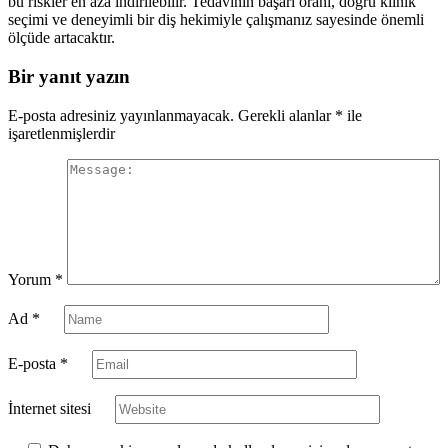
bu riskler en aza indirilebilir. Tedavinin başarı oranı, doğru klinik
seçimi ve deneyimli bir diş hekimiyle çalışmanız sayesinde önemli
ölçüde artacaktır.
Bir yanıt yazın
E-posta adresiniz yayınlanmayacak.
Gerekli alanlar
*
ile
işaretlenmişlerdir
Yorum
*
Ad
*
E-posta
*
İnternet sitesi