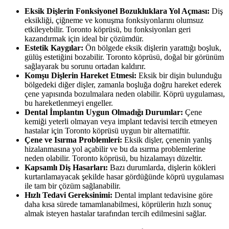
Eksik Dişlerin Fonksiyonel Bozukluklara Yol Açması:
Diş
eksikliği, çiğneme ve konuşma fonksiyonlarını olumsuz
etkileyebilir. Toronto köprüsü, bu fonksiyonları geri
kazandırmak için ideal bir çözümdür.
Estetik Kaygılar:
Ön bölgede eksik dişlerin yarattığı boşluk,
gülüş estetiğini bozabilir. Toronto köprüsü, doğal bir görünüm
sağlayarak bu sorunu ortadan kaldırır.
Komşu Dişlerin Hareket Etmesi:
Eksik bir dişin bulunduğu
bölgedeki diğer dişler, zamanla boşluğa doğru hareket ederek
çene yapısında bozulmalara neden olabilir. Köprü uygulaması,
bu hareketlenmeyi engeller.
Dental İmplantın Uygun Olmadığı Durumlar:
Çene
kemiği yeterli olmayan veya implant tedavisi tercih etmeyen
hastalar için Toronto köprüsü uygun bir alternatiftir.
Çene ve Isırma Problemleri:
Eksik dişler, çenenin yanlış
hizalanmasına yol açabilir ve bu da ısırma problemlerine
neden olabilir. Toronto köprüsü, bu hizalamayı düzeltir.
Kapsamlı Diş Hasarları:
Bazı durumlarda, dişlerin kökleri
kurtarılamayacak şekilde hasar gördüğünde köprü uygulaması
ile tam bir çözüm sağlanabilir.
Hızlı Tedavi Gereksinimi:
Dental implant tedavisine göre
daha kısa sürede tamamlanabilmesi, köprülerin hızlı sonuç
almak isteyen hastalar tarafından tercih edilmesini sağlar.