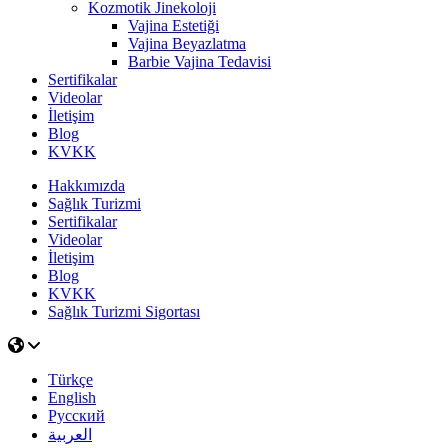
Kozmotik Jinekoloji
Vajina Estetiği
Vajina Beyazlatma
Barbie Vajina Tedavisi
Sertifikalar
Videolar
İletişim
Blog
KVKK
Hakkımızda
Sağlık Turizmi
Sertifikalar
Videolar
İletişim
Blog
KVKK
Sağlık Turizmi Sigortası
Türkçe
English
Русский
العربية