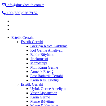
info@dmaxhealth.com.tr
+90 (539) 926 79 52
Estetik Cerrahi
Estetik Cerrahi
Brezilya Kalça Kaldırma
Kol Germe Ameliyatı
Baldır Büyütme
Jinekomasti
Mezoterapi
Mini Karın Germe
Annelik Estetiği
Post Bariatrik Cerrahi
Karın Kası Estetiği
Estetik Cerrahi
Uyluk Germe Ameliyatı
Vaser Liposuction
Karın Germe
Meme Büyütme
Meme Dikleştirme