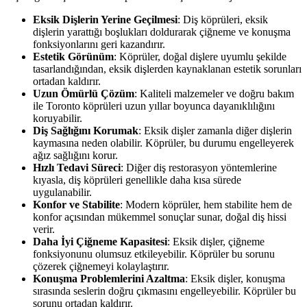
Eksik Dişlerin Yerine Geçilmesi
: Diş köprüleri, eksik
dişlerin yarattığı boşlukları doldurarak çiğneme ve konuşma
fonksiyonlarını geri kazandırır.
Estetik Görünüm
: Köprüler, doğal dişlere uyumlu şekilde
tasarlandığından, eksik dişlerden kaynaklanan estetik sorunları
ortadan kaldırır.
Uzun Ömürlü Çözüm
: Kaliteli malzemeler ve doğru bakım
ile Toronto köprüleri uzun yıllar boyunca dayanıklılığını
koruyabilir.
Diş Sağlığını Korumak
: Eksik dişler zamanla diğer dişlerin
kaymasına neden olabilir. Köprüler, bu durumu engelleyerek
ağız sağlığını korur.
Hızlı Tedavi Süreci
: Diğer diş restorasyon yöntemlerine
kıyasla, diş köprüleri genellikle daha kısa sürede
uygulanabilir.
Konfor ve Stabilite
: Modern köprüler, hem stabilite hem de
konfor açısından mükemmel sonuçlar sunar, doğal diş hissi
verir.
Daha İyi Çiğneme Kapasitesi
: Eksik dişler, çiğneme
fonksiyonunu olumsuz etkileyebilir. Köprüler bu sorunu
çözerek çiğnemeyi kolaylaştırır.
Konuşma Problemlerini Azaltma
: Eksik dişler, konuşma
sırasında seslerin doğru çıkmasını engelleyebilir. Köprüler bu
sorunu ortadan kaldırır.