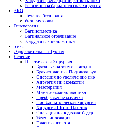
Хирургия двенадцатиперстной кишки
Ревизионная бариатрическая хирургия
ЭКО
Лечение бесплодия
биопсия яичка
Гинекология
Вагинопластика
Вагинальное отбеливание
Хирургия лабиопластики
о нас
Оздоровительный Туризм
Лечение
Пластическая Хирургия
Бразильская эстетика ягодиц
Брахиопластика Подтяжка рук
Операция по увеличению икр
Хирургия гинекомастии
Мезотерапия
Мини-абдоминопластика
Преображение мамочки
Постбариатрическая хирургия
Хирургия Шести Пакетов
Операция по подтяжке бедер
Vaser липосакция
Пластика живота