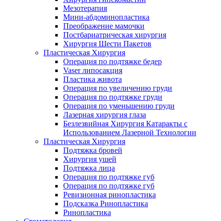
Мезотерапия
Мини-абдоминопластика
Преображение мамочки
Постбариатрическая хирургия
Хирургия Шести Пакетов
Пластическая Хирургия
Операция по подтяжке бедер
Vaser липосакция
Пластика живота
Операция по увеличению груди
Операция по подтяжке груди
Операция по уменьшению груди
Лазерная хирургия глаза
Безлезвийная Хирургия Катаракты с
Использованием Лазерной Технологии
Пластическая Хирургия
Подтяжка бровей
Хирургия ушей
Подтяжка лица
Операция по подтяжке губ
Операция по подтяжке губ
Ревизионная ринопластика
Подсказка Ринопластика
Ринопластика