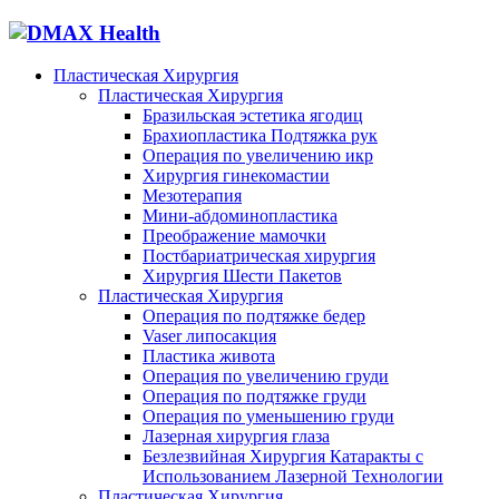
Пластическая Хирургия
Пластическая Хирургия
Бразильская эстетика ягодиц
Брахиопластика Подтяжка рук
Операция по увеличению икр
Хирургия гинекомастии
Мезотерапия
Мини-абдоминопластика
Преображение мамочки
Постбариатрическая хирургия
Хирургия Шести Пакетов
Пластическая Хирургия
Операция по подтяжке бедер
Vaser липосакция
Пластика живота
Операция по увеличению груди
Операция по подтяжке груди
Операция по уменьшению груди
Лазерная хирургия глаза
Безлезвийная Хирургия Катаракты с
Использованием Лазерной Технологии
Пластическая Хирургия