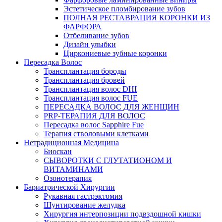
Эстетическое пломбирование зубов
ПОЛНАЯ РЕСТАВРАЦИЯ КОРОНКИ ИЗ
ФАРФОРА
Отбеливание зубов
Дизайн улыбки
Циркониевые зубные коронки
Пересадка Волос
Трансплантация бороды
Трансплантация бровей
Трансплантация волос DHI
Трансплантация волос FUE
ПЕРЕСАДКА ВОЛОС ДЛЯ ЖЕНЩИН
PRP-ТЕРАПИЯ ДЛЯ ВОЛОС
Пересадка волос Sapphire Fue
Терапия стволовыми клетками
Нетрадиционная Медицина
Биоскан
СЫВОРОТКИ С ГЛУТАТИОНОМ И
ВИТАМИНАМИ
Озонотерапия
Бариатрической Хирургии
Рукавная гастрэктомия
Шунтирование желудка
Хирургия интерпозиции подвздошной кишки