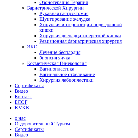
Озонотерапия Терапия
Бариатрической Хирургии
Рукавная гастрэктомия
Шунтирование желудка
Хирургия интерпозиции подвздошной
кишки
Хирургия двенадцатиперстной кишки
Ревизионная бариатрическая хирургия
ЭКО
Лечение бесплодия
биопсия яичка
Косметическая Гинекология
Вагинопластика
Вагинальное отбеливание
Хирургия лабиопластики
Сертификаты
Видео
Контакт
БЛОГ
KVKK
о нас
Оздоровительный Туризм
Сертификаты
Видео