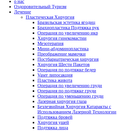
о нас
Оздоровительный Туризм
Лечение
Пластическая Хирургия
Бразильская эстетика ягодиц
Брахиопластика Подтяжка рук
Операция по увеличению икр
Хирургия гинекомастии
Мезотерапия
Мини-абдоминопластика
Преображение мамочки
Постбариатрическая хирургия
Хирургия Шести Пакетов
Операция по подтяжке бедер
Vaser липосакция
Пластика живота
Операция по увеличению груди
Операция по подтяжке груди
Операция по уменьшению груди
Лазерная хирургия глаза
Безлезвийная Хирургия Катаракты с
Использованием Лазерной Технологии
Подтяжка бровей
Хирургия ушей
Подтяжка лица