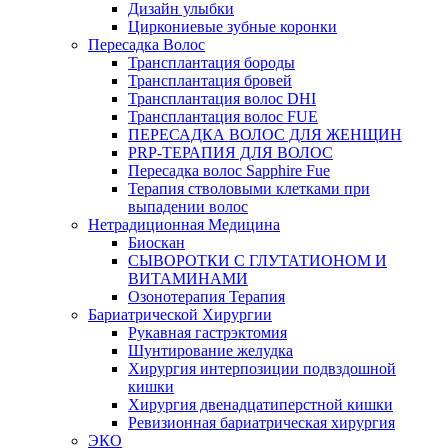
Дизайн улыбки
Циркониевые зубные коронки
Пересадка Волос
Трансплантация бороды
Трансплантация бровей
Трансплантация волос DHI
Трансплантация волос FUE
ПЕРЕСАДКА ВОЛОС ДЛЯ ЖЕНЩИН
PRP-ТЕРАПИЯ ДЛЯ ВОЛОС
Пересадка волос Sapphire Fue
Терапия стволовыми клетками при
выпадении волос
Нетрадиционная Медицина
Биоскан
СЫВОРОТКИ С ГЛУТАТИОНОМ И
ВИТАМИНАМИ
Озонотерапия Терапия
Бариатрической Хирургии
Рукавная гастрэктомия
Шунтирование желудка
Хирургия интерпозиции подвздошной
кишки
Хирургия двенадцатиперстной кишки
Ревизионная бариатрическая хирургия
ЭКО