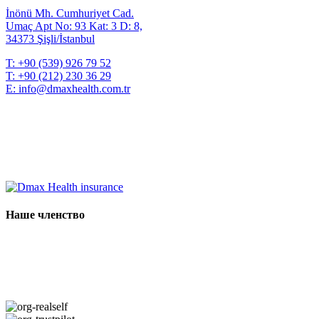
İnönü Mh. Cumhuriyet Cad.
Umaç Apt No: 93 Kat: 3 D: 8,
34373 Şişli/İstanbul
T:
+90 (539) 926 79 52
T:
+90 (212) 230 36 29
E:
info@dmaxhealth.com.tr
Наше членство