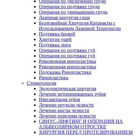
Операция по увеличению груди
Операция по подтяжке груди
Операция по уменьшению груди
Лазерная хирургия глаза
Безлезвийная Хирургия Катаракты с
Использованием Лазерной Технологии
Подтяжка бровей
Хирургия ушей
Подтяжка лица
Операция по подтяжке губ
Операция по подтяжке губ
Ревизионная ринопластика
Ревизионная ринопластика
Подсказка Ринопластика
Ринопластика
Стоматология
Эндодонтическая хирургия
Лечение ретинированных зубов
Имплантация зубов
Лечение опухоли челюсти
Лечение кисты челюсти
Лечение перелома челюсти
СИНУС-ЛИФТИНГ И ОПЕРАЦИЯ НА
АЛЬВЕОЛЯРНОМ ОТРОСТКЕ
ХИРУРГИЯ ПЕРЕД ПРОТЕЗИРОВАНИЕМ