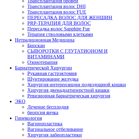
Трансплантация бровей
Трансплантация волос DHI
Трансплантация волос FUE
ПЕРЕСАДКА ВОЛОС ДЛЯ ЖЕНЩИН
PRP-ТЕРАПИЯ ДЛЯ ВОЛОС
Пересадка волос Sapphire Fue
Терапия стволовыми клетками
Нетрадиционная Медицина
Биоскан
СЫВОРОТКИ С ГЛУТАТИОНОМ И
ВИТАМИНАМИ
Озонотерапия
Бариатрической Хирургии
Рукавная гастрэктомия
Шунтирование желудка
Хирургия интерпозиции подвздошной кишки
Хирургия двенадцатиперстной кишки
Ревизионная бариатрическая хирургия
ЭКО
Лечение бесплодия
биопсия яичка
Гинекология
Вагинопластика
Вагинальное отбеливание
Хирургия лабиопластики