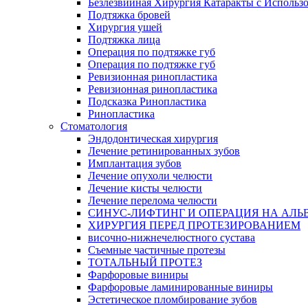
Безлезвийная Хирургия Катаракты с Использ
Подтяжка бровей
Хирургия ушей
Подтяжка лица
Операция по подтяжке губ
Операция по подтяжке губ
Ревизионная ринопластика
Ревизионная ринопластика
Подсказка Ринопластика
Ринопластика
Стоматология
Эндодонтическая хирургия
Лечение ретинированных зубов
Имплантация зубов
Лечение опухоли челюсти
Лечение кисты челюсти
Лечение перелома челюсти
СИНУС-ЛИФТИНГ И ОПЕРАЦИЯ НА АЛЬ
ХИРУРГИЯ ПЕРЕД ПРОТЕЗИРОВАНИЕМ
височно-нижнечелюстного сустава
Съемные частичные протезы
ТОТАЛЬНЫЙ ПРОТЕЗ
Фарфоровые виниры
Фарфоровые ламинированные виниры
Эстетическое пломбирование зубов