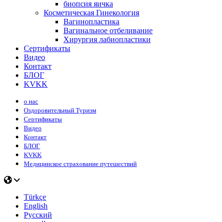
биопсия яичка
Косметическая Гинекология
Вагинопластика
Вагинальное отбеливание
Хирургия лабиопластики
Сертификаты
Видео
Контакт
БЛОГ
KVKK
о нас
Оздоровительный Туризм
Сертификаты
Видео
Контакт
БЛОГ
KVKK
Медицинское страхование путешествий
Türkçe
English
Русский