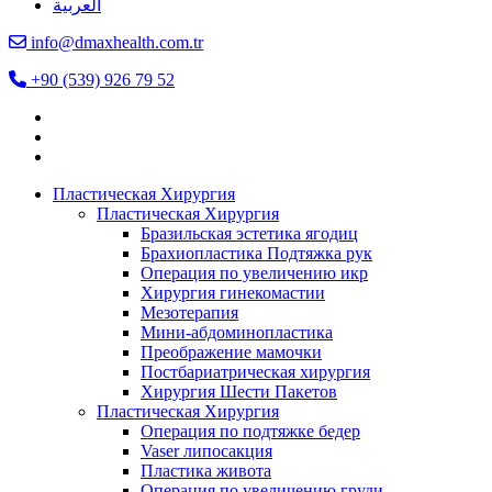
العربية
info@dmaxhealth.com.tr
+90 (539) 926 79 52
Пластическая Хирургия
Пластическая Хирургия
Бразильская эстетика ягодиц
Брахиопластика Подтяжка рук
Операция по увеличению икр
Хирургия гинекомастии
Мезотерапия
Мини-абдоминопластика
Преображение мамочки
Постбариатрическая хирургия
Хирургия Шести Пакетов
Пластическая Хирургия
Операция по подтяжке бедер
Vaser липосакция
Пластика живота
Операция по увеличению груди