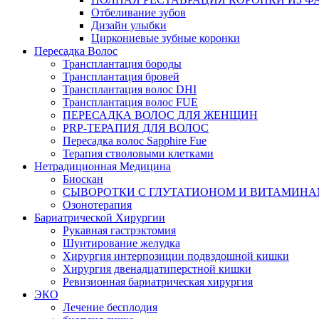
Отбеливание зубов
Дизайн улыбки
Циркониевые зубные коронки
Пересадка Волос
Трансплантация бороды
Трансплантация бровей
Трансплантация волос DHI
Трансплантация волос FUE
ПЕРЕСАДКА ВОЛОС ДЛЯ ЖЕНЩИН
PRP-ТЕРАПИЯ ДЛЯ ВОЛОС
Пересадка волос Sapphire Fue
Терапия стволовыми клетками
Нетрадиционная Медицина
Биоскан
СЫВОРОТКИ С ГЛУТАТИОНОМ И ВИТАМИН
Озонотерапия
Бариатрической Хирургии
Рукавная гастрэктомия
Шунтирование желудка
Хирургия интерпозиции подвздошной кишки
Хирургия двенадцатиперстной кишки
Ревизионная бариатрическая хирургия
ЭКО
Лечение бесплодия