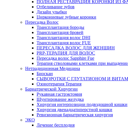
ПОЛНАЯ РЕСТАВРАЦИЯ КОРОНКИ ИЗ Ф
Отбеливание зубов
Дизайн улыбки
Циркониевые зубные коронки
Пересадка Волос
Трансплантация бороды
Трансплантация бровей
Трансплантация волос DHI
Трансплантация волос FUE
ПЕРЕСАДКА ВОЛОС ДЛЯ ЖЕНЩИН
PRP-ТЕРАПИЯ ДЛЯ ВОЛОС
Пересадка волос Sapphire Fue
Терапия стволовыми клетками при выпадении
Нетрадиционная Медицина
Биоскан
СЫВОРОТКИ С ГЛУТАТИОНОМ И ВИТА
Озонотерапия Терапия
Бариатрической Хирургии
Рукавная гастрэктомия
Шунтирование желудка
Хирургия интерпозиции подвздошной кишки
Хирургия двенадцатиперстной кишки
Ревизионная бариатрическая хирургия
ЭКО
Лечение бесплодия