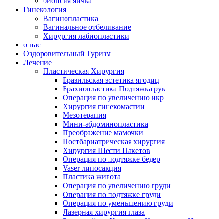
биопсия яичка
Гинекология
Вагинопластика
Вагинальное отбеливание
Хирургия лабиопластики
о нас
Оздоровительный Туризм
Лечение
Пластическая Хирургия
Бразильская эстетика ягодиц
Брахиопластика Подтяжка рук
Операция по увеличению икр
Хирургия гинекомастии
Мезотерапия
Мини-абдоминопластика
Преображение мамочки
Постбариатрическая хирургия
Хирургия Шести Пакетов
Операция по подтяжке бедер
Vaser липосакция
Пластика живота
Операция по увеличению груди
Операция по подтяжке груди
Операция по уменьшению груди
Лазерная хирургия глаза