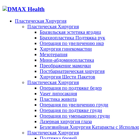
Пластическая Хирургия
Пластическая Хирургия
Бразильская эстетика ягодиц
Брахиопластика Подтяжка рук
Операция по увеличению икр
Хирургия гинекомастии
Мезотерапия
Мини-абдоминопластика
Преображение мамочки
Постбариатрическая хирургия
Хирургия Шести Пакетов
Пластическая Хирургия
Операция по подтяжке бедер
Vaser липосакция
Пластика живота
Операция по увеличению груди
Операция по подтяжке груди
Операция по уменьшению груди
Лазерная хирургия глаза
Безлезвийная Хирургия Катаракты с Использ
Пластическая Хирургия
Подтяжка бровей