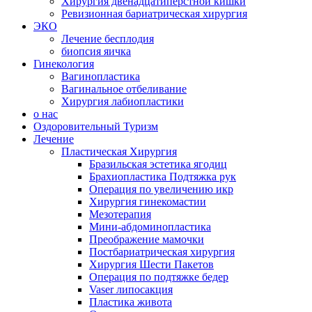
Хирургия двенадцатиперстной кишки
Ревизионная бариатрическая хирургия
ЭКО
Лечение бесплодия
биопсия яичка
Гинекология
Вагинопластика
Вагинальное отбеливание
Хирургия лабиопластики
о нас
Оздоровительный Туризм
Лечение
Пластическая Хирургия
Бразильская эстетика ягодиц
Брахиопластика Подтяжка рук
Операция по увеличению икр
Хирургия гинекомастии
Мезотерапия
Мини-абдоминопластика
Преображение мамочки
Постбариатрическая хирургия
Хирургия Шести Пакетов
Операция по подтяжке бедер
Vaser липосакция
Пластика живота