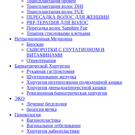
Трансплантация бровей
Трансплантация волос DHI
Трансплантация волос FUE
ПЕРЕСАДКА ВОЛОС ДЛЯ ЖЕНЩИН
PRP-ТЕРАПИЯ ДЛЯ ВОЛОС
Пересадка волос Sapphire Fue
Терапия стволовыми клетками
Нетрадиционная Медицина
Биоскан
СЫВОРОТКИ С ГЛУТАТИОНОМ И
ВИТАМИНАМИ
Озонотерапия
Бариатрической Хирургии
Рукавная гастрэктомия
Шунтирование желудка
Хирургия интерпозиции подвздошной кишки
Хирургия двенадцатиперстной кишки
Ревизионная бариатрическая хирургия
ЭКО
Лечение бесплодия
биопсия яичка
Гинекология
Вагинопластика
Вагинальное отбеливание
Хирургия лабиопластики