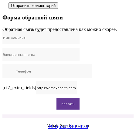
Форма обратной связи
Обратная связь будет предоставлена ​​как можно скорее.
[cf7_extra_fields]
WhatsApp Контакты
+90 (534) 810 70 30