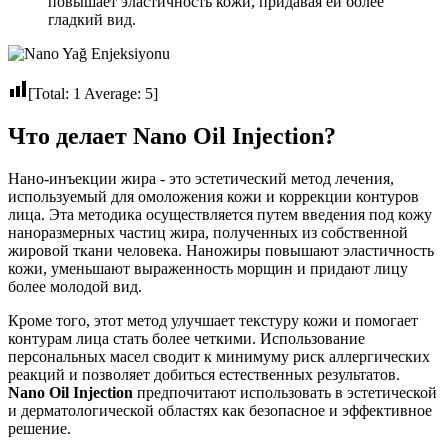
повышает эластичность кожи, придавая ей более
гладкий вид.
[Total:
1
Average:
5
]
Что делает Nano Oil Injection?
Нано-инъекции жира - это эстетический метод лечения,
используемый для омоложения кожи и коррекции контуров
лица. Эта методика осуществляется путем введения под кожу
наноразмерных частиц жира, полученных из собственной
жировой ткани человека. Наножиры повышают эластичность
кожи, уменьшают выраженность морщин и придают лицу
более молодой вид.
Кроме того, этот метод улучшает текстуру кожи и помогает
контурам лица стать более четкими. Использование
персональных масел сводит к минимуму риск аллергических
реакций и позволяет добиться естественных результатов.
Nano Oil Injection
предпочитают использовать в эстетической
и дерматологической областях как безопасное и эффективное
решение.