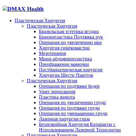
Пластическая Хирургия
Пластическая Хирургия
Бразильская эстетика ягодиц
Брахиопластика Подтяжка рук
Операция по увеличению икр
Хирургия гинекомастии
Мезотерапия
Мини-абдоминопластика
Преображение мамочки
Постбариатрическая хирургия
Хирургия Шести Пакетов
Пластическая Хирургия
Операция по подтяжке бедер
Vaser липосакция
Пластика живота
Операция по увеличению груди
Операция по подтяжке груди
Операция по уменьшению груди
Лазерная хирургия глаза
Безлезвийная Хирургия Катаракты с
Использованием Лазерной Технологии
Пластическая Хирургия