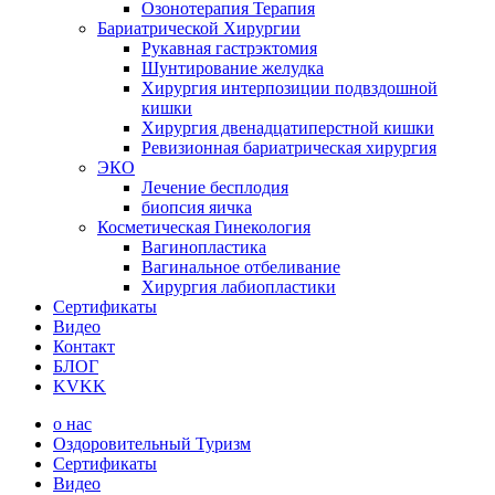
Озонотерапия Терапия
Бариатрической Хирургии
Рукавная гастрэктомия
Шунтирование желудка
Хирургия интерпозиции подвздошной
кишки
Хирургия двенадцатиперстной кишки
Ревизионная бариатрическая хирургия
ЭКО
Лечение бесплодия
биопсия яичка
Косметическая Гинекология
Вагинопластика
Вагинальное отбеливание
Хирургия лабиопластики
Сертификаты
Видео
Контакт
БЛОГ
KVKK
о нас
Оздоровительный Туризм
Сертификаты
Видео