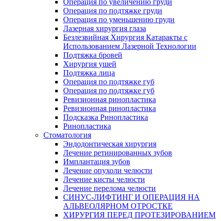
Операция по увеличению груди
Операция по подтяжке груди
Операция по уменьшению груди
Лазерная хирургия глаза
Безлезвийная Хирургия Катаракты с
Использованием Лазерной Технологии
Подтяжка бровей
Хирургия ушей
Подтяжка лица
Операция по подтяжке губ
Операция по подтяжке губ
Ревизионная ринопластика
Ревизионная ринопластика
Подсказка Ринопластика
Ринопластика
Стоматология
Эндодонтическая хирургия
Лечение ретинированных зубов
Имплантация зубов
Лечение опухоли челюсти
Лечение кисты челюсти
Лечение перелома челюсти
СИНУС-ЛИФТИНГ И ОПЕРАЦИЯ НА
АЛЬВЕОЛЯРНОМ ОТРОСТКЕ
ХИРУРГИЯ ПЕРЕД ПРОТЕЗИРОВАНИЕМ