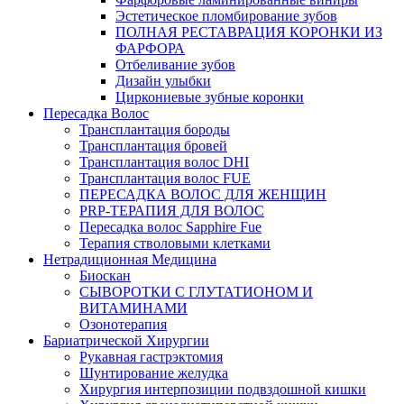
Эстетическое пломбирование зубов
ПОЛНАЯ РЕСТАВРАЦИЯ КОРОНКИ ИЗ
ФАРФОРА
Отбеливание зубов
Дизайн улыбки
Циркониевые зубные коронки
Пересадка Волос
Трансплантация бороды
Трансплантация бровей
Трансплантация волос DHI
Трансплантация волос FUE
ПЕРЕСАДКА ВОЛОС ДЛЯ ЖЕНЩИН
PRP-ТЕРАПИЯ ДЛЯ ВОЛОС
Пересадка волос Sapphire Fue
Терапия стволовыми клетками
Нетрадиционная Медицина
Биоскан
СЫВОРОТКИ С ГЛУТАТИОНОМ И
ВИТАМИНАМИ
Озонотерапия
Бариатрической Хирургии
Рукавная гастрэктомия
Шунтирование желудка
Хирургия интерпозиции подвздошной кишки