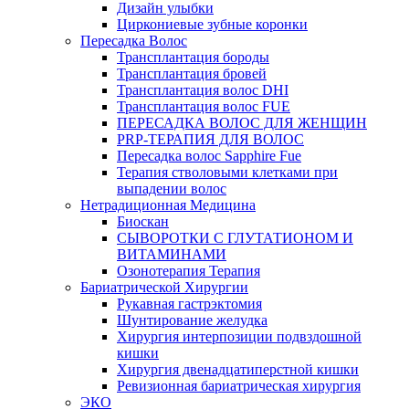
Дизайн улыбки
Циркониевые зубные коронки
Пересадка Волос
Трансплантация бороды
Трансплантация бровей
Трансплантация волос DHI
Трансплантация волос FUE
ПЕРЕСАДКА ВОЛОС ДЛЯ ЖЕНЩИН
PRP-ТЕРАПИЯ ДЛЯ ВОЛОС
Пересадка волос Sapphire Fue
Терапия стволовыми клетками при
выпадении волос
Нетрадиционная Медицина
Биоскан
СЫВОРОТКИ С ГЛУТАТИОНОМ И
ВИТАМИНАМИ
Озонотерапия Терапия
Бариатрической Хирургии
Рукавная гастрэктомия
Шунтирование желудка
Хирургия интерпозиции подвздошной
кишки
Хирургия двенадцатиперстной кишки
Ревизионная бариатрическая хирургия
ЭКО