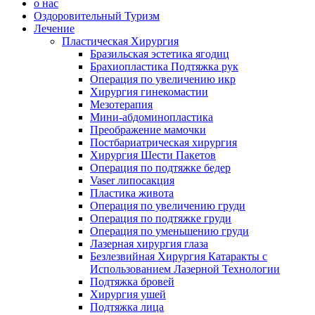
о нас
Оздоровительный Туризм
Лечение
Пластическая Хирургия
Бразильская эстетика ягодиц
Брахиопластика Подтяжка рук
Операция по увеличению икр
Хирургия гинекомастии
Мезотерапия
Мини-абдоминопластика
Преображение мамочки
Постбариатрическая хирургия
Хирургия Шести Пакетов
Операция по подтяжке бедер
Vaser липосакция
Пластика живота
Операция по увеличению груди
Операция по подтяжке груди
Операция по уменьшению груди
Лазерная хирургия глаза
Безлезвийная Хирургия Катаракты с
Использованием Лазерной Технологии
Подтяжка бровей
Хирургия ушей
Подтяжка лица