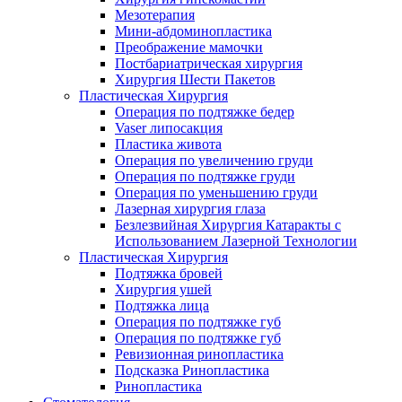
Мезотерапия
Мини-абдоминопластика
Преображение мамочки
Постбариатрическая хирургия
Хирургия Шести Пакетов
Пластическая Хирургия
Операция по подтяжке бедер
Vaser липосакция
Пластика живота
Операция по увеличению груди
Операция по подтяжке груди
Операция по уменьшению груди
Лазерная хирургия глаза
Безлезвийная Хирургия Катаракты с
Использованием Лазерной Технологии
Пластическая Хирургия
Подтяжка бровей
Хирургия ушей
Подтяжка лица
Операция по подтяжке губ
Операция по подтяжке губ
Ревизионная ринопластика
Подсказка Ринопластика
Ринопластика