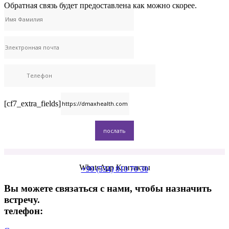
Обратная связь будет предоставлена ​​как можно скорее.
[cf7_extra_fields]
WhatsApp Контакты
+90 (534) 810 70 30
Вы можете связаться с нами, чтобы назначить
встречу.
телефон:
+90 (539) 926 79 52