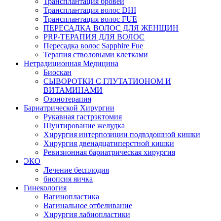
Трансплантация бровей
Трансплантация волос DHI
Трансплантация волос FUE
ПЕРЕСАДКА ВОЛОС ДЛЯ ЖЕНЩИН
PRP-ТЕРАПИЯ ДЛЯ ВОЛОС
Пересадка волос Sapphire Fue
Терапия стволовыми клетками
Нетрадиционная Медицина
Биоскан
СЫВОРОТКИ С ГЛУТАТИОНОМ И
ВИТАМИНАМИ
Озонотерапия
Бариатрической Хирургии
Рукавная гастрэктомия
Шунтирование желудка
Хирургия интерпозиции подвздошной кишки
Хирургия двенадцатиперстной кишки
Ревизионная бариатрическая хирургия
ЭКО
Лечение бесплодия
биопсия яичка
Гинекология
Вагинопластика
Вагинальное отбеливание
Хирургия лабиопластики