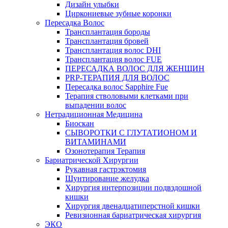
Дизайн улыбки
Циркониевые зубные коронки
Пересадка Волос
Трансплантация бороды
Трансплантация бровей
Трансплантация волос DHI
Трансплантация волос FUE
ПЕРЕСАДКА ВОЛОС ДЛЯ ЖЕНЩИН
PRP-ТЕРАПИЯ ДЛЯ ВОЛОС
Пересадка волос Sapphire Fue
Терапия стволовыми клетками при
выпадении волос
Нетрадиционная Медицина
Биоскан
СЫВОРОТКИ С ГЛУТАТИОНОМ И
ВИТАМИНАМИ
Озонотерапия Терапия
Бариатрической Хирургии
Рукавная гастрэктомия
Шунтирование желудка
Хирургия интерпозиции подвздошной
кишки
Хирургия двенадцатиперстной кишки
Ревизионная бариатрическая хирургия
ЭКО