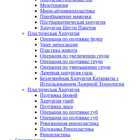
Мезотерапия
Мини-абдоминопластика
Преображение мамочки
Постбариатрическая хирургия
Хирургия Шести Пакетов
Пластическая Хирургия
Операция по подтяжке бедер
Vaser липосакция
Пластика живота
Операция по увеличению груди
Операция по подтяжке груди
Операция по уменьшению груди
Лазерная хирургия глаза
Безлезвийная Хирургия Катаракты с
Использованием Лазерной Технологии
Пластическая Хирургия
Подтяжка бровей
Хирургия ушей
Подтяжка лица
Операция по подтяжке губ
Операция по подтяжке губ
Ревизионная ринопластика
Подсказка Ринопластика
Ринопластика