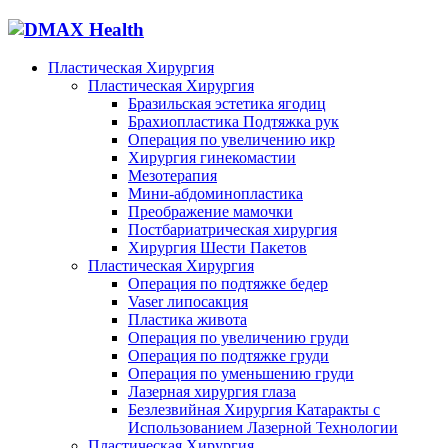
Пластическая Хирургия
Пластическая Хирургия
Бразильская эстетика ягодиц
Брахиопластика Подтяжка рук
Операция по увеличению икр
Хирургия гинекомастии
Мезотерапия
Мини-абдоминопластика
Преображение мамочки
Постбариатрическая хирургия
Хирургия Шести Пакетов
Пластическая Хирургия
Операция по подтяжке бедер
Vaser липосакция
Пластика живота
Операция по увеличению груди
Операция по подтяжке груди
Операция по уменьшению груди
Лазерная хирургия глаза
Безлезвийная Хирургия Катаракты с
Использованием Лазерной Технологии
Пластическая Хирургия