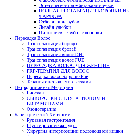
Эстетическое пломбирование зубов
ПОЛНАЯ РЕСТАВРАЦИЯ КОРОНКИ ИЗ
ФАРФОРА
Отбеливание зубов
Дизайн улыбки
Циркониевые зубные коронки
Пересадка Волос
Трансплантация бороды
Трансплантация бровей
Трансплантация волос DHI
Трансплантация волос FUE
ПЕРЕСАДКА ВОЛОС ДЛЯ ЖЕНЩИН
PRP-ТЕРАПИЯ ДЛЯ ВОЛОС
Пересадка волос Sapphire Fue
Терапия стволовыми клетками
Нетрадиционная Медицина
Биоскан
СЫВОРОТКИ С ГЛУТАТИОНОМ И
ВИТАМИНАМИ
Озонотерапия
Бариатрической Хирургии
Рукавная гастрэктомия
Шунтирование желудка
Хирургия интерпозиции подвздошной кишки