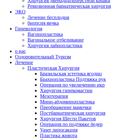
Хирургия двенадцатиперстной кишки
Ревизионная бариатрическая хирургия
ЭКО
Лечение бесплодия
биопсия яичка
Гинекология
Вагинопластика
Вагинальное отбеливание
Хирургия лабиопластики
о нас
Оздоровительный Туризм
Лечение
Пластическая Хирургия
Бразильская эстетика ягодиц
Брахиопластика Подтяжка рук
Операция по увеличению икр
Хирургия гинекомастии
Мезотерапия
Мини-абдоминопластика
Преображение мамочки
Постбариатрическая хирургия
Хирургия Шести Пакетов
Операция по подтяжке бедер
Vaser липосакция
Пластика живота