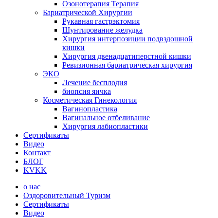
Озонотерапия Терапия
Бариатрической Хирургии
Рукавная гастрэктомия
Шунтирование желудка
Хирургия интерпозиции подвздошной
кишки
Хирургия двенадцатиперстной кишки
Ревизионная бариатрическая хирургия
ЭКО
Лечение бесплодия
биопсия яичка
Косметическая Гинекология
Вагинопластика
Вагинальное отбеливание
Хирургия лабиопластики
Сертификаты
Видео
Контакт
БЛОГ
KVKK
о нас
Оздоровительный Туризм
Сертификаты
Видео