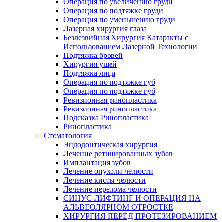
Операция по увеличению груди
Операция по подтяжке груди
Операция по уменьшению груди
Лазерная хирургия глаза
Безлезвийная Хирургия Катаракты с
Использованием Лазерной Технологии
Подтяжка бровей
Хирургия ушей
Подтяжка лица
Операция по подтяжке губ
Операция по подтяжке губ
Ревизионная ринопластика
Ревизионная ринопластика
Подсказка Ринопластика
Ринопластика
Стоматология
Эндодонтическая хирургия
Лечение ретинированных зубов
Имплантация зубов
Лечение опухоли челюсти
Лечение кисты челюсти
Лечение перелома челюсти
СИНУС-ЛИФТИНГ И ОПЕРАЦИЯ НА
АЛЬВЕОЛЯРНОМ ОТРОСТКЕ
ХИРУРГИЯ ПЕРЕД ПРОТЕЗИРОВАНИЕМ