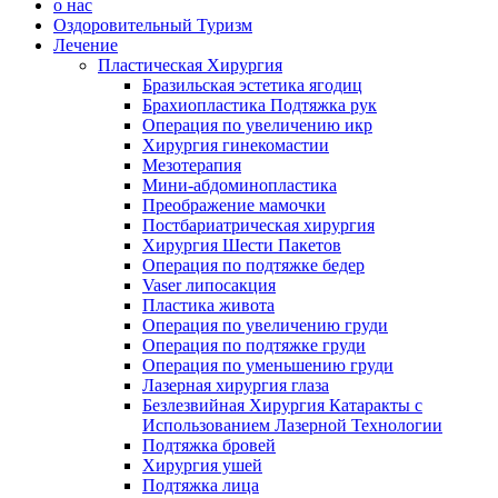
о нас
Оздоровительный Туризм
Лечение
Пластическая Хирургия
Бразильская эстетика ягодиц
Брахиопластика Подтяжка рук
Операция по увеличению икр
Хирургия гинекомастии
Мезотерапия
Мини-абдоминопластика
Преображение мамочки
Постбариатрическая хирургия
Хирургия Шести Пакетов
Операция по подтяжке бедер
Vaser липосакция
Пластика живота
Операция по увеличению груди
Операция по подтяжке груди
Операция по уменьшению груди
Лазерная хирургия глаза
Безлезвийная Хирургия Катаракты с
Использованием Лазерной Технологии
Подтяжка бровей
Хирургия ушей
Подтяжка лица