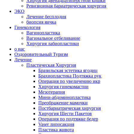
Хирургия двенадцатиперстной кишки
Ревизионная бариатрическая хирургия
ЭКО
Лечение бесплодия
биопсия яичка
Гинекология
Вагинопластика
Вагинальное отбеливание
Хирургия лабиопластики
о нас
Оздоровительный Туризм
Лечение
Пластическая Хирургия
Бразильская эстетика ягодиц
Брахиопластика Подтяжка рук
Операция по увеличению икр
Хирургия гинекомастии
Мезотерапия
Мини-абдоминопластика
Преображение мамочки
Постбариатрическая хирургия
Хирургия Шести Пакетов
Операция по подтяжке бедер
Vaser липосакция
Пластика живота