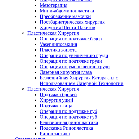
Мезотерапия
Мини-абдоминопластика
Преображение мамочки
Постбариатрическая хирургия
Хирургия Шести Пакетов
Пластическая Хирургия
Операция по подтяжке бедер
Vaser липосакция
Пластика живота
Операция по увеличению груди
Операция по подтяжке груди
Операция по уменьшению груди
Лазерная хирургия глаза
Безлезвийная Хирургия Катаракты с
Использованием Лазерной Технологии
Пластическая Хирургия
Подтяжка бровей
Хирургия ушей
Подтяжка лица
Операция по подтяжке губ
Операция по подтяжке губ
Ревизионная ринопластика
Подсказка Ринопластика
Ринопластика