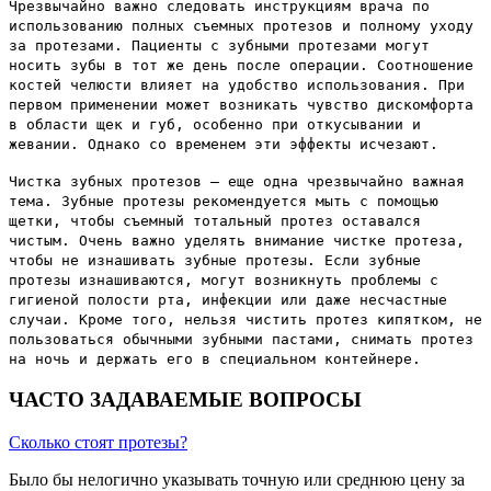
Чрезвычайно важно следовать инструкциям врача по
использованию полных съемных протезов и полному уходу
за протезами. Пациенты с зубными протезами могут
носить зубы в тот же день после операции. Соотношение
костей челюсти влияет на удобство использования. При
первом применении может возникать чувство дискомфорта
в области щек и губ, особенно при откусывании и
жевании. Однако со временем эти эффекты исчезают.
Чистка зубных протезов – еще одна чрезвычайно важная
тема. Зубные протезы рекомендуется мыть с помощью
щетки, чтобы съемный тотальный протез оставался
чистым. Очень важно уделять внимание чистке протеза,
чтобы не изнашивать зубные протезы. Если зубные
протезы изнашиваются, могут возникнуть проблемы с
гигиеной полости рта, инфекции или даже несчастные
случаи. Кроме того, нельзя чистить протез кипятком, не
пользоваться обычными зубными пастами, снимать протез
на ночь и держать его в специальном контейнере.
ЧАСТО ЗАДАВАЕМЫЕ ВОПРОСЫ
Сколько стоят протезы?
Было бы нелогично указывать точную или среднюю цену за