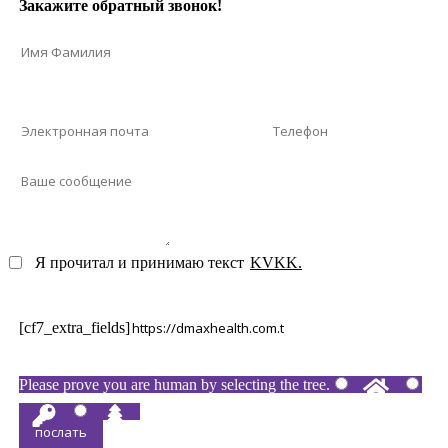
Закажите обратный звонок!
Я прочитал и принимаю текст
KVKK.
[cf7_extra_fields]
Please prove you are human by selecting the
tree
.