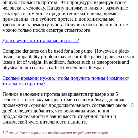
общую стоимость протеза. Эти процедуры варьируются от
человека к человеку. На цену напрямую влияют различные
факторы, в том числе предпочтение материала, время
применения, тип зубного протеза и дополнительные
требования к ремонту зубов. Получить обоснованный ответ
можно только после осмотра стоматолога.
Долговечны ли тотальные протезы?
Complete dentures can be used for a long time. However, a plate-
tissue compatibility problem may occur if the patient gains excess or
loses a lot of weight. In addition, factors such as osteoporosis and
physical trauma can also affect the dentures' lifespan.
Сколько времени нужно, чтобы получить полный комплект
тотального протеза?
Полное наложение протеза завершается примерно за 5
сеансов. Поскольку между этими сессиями будут дневные
промежутки, средняя продолжительность составляет около 15
дней. Следует добавить, что возможны изменения
продолжительности в зависимости от зубной ткани и
физической чувствительности пациента.
* Лечение, для которого мы предоставляем посреднические услуги.