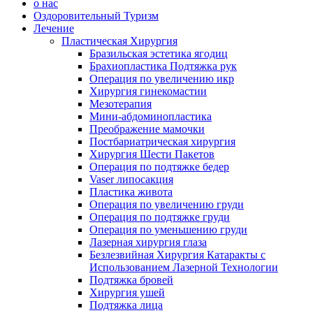
о нас
Оздоровительный Туризм
Лечение
Пластическая Хирургия
Бразильская эстетика ягодиц
Брахиопластика Подтяжка рук
Операция по увеличению икр
Хирургия гинекомастии
Мезотерапия
Мини-абдоминопластика
Преображение мамочки
Постбариатрическая хирургия
Хирургия Шести Пакетов
Операция по подтяжке бедер
Vaser липосакция
Пластика живота
Операция по увеличению груди
Операция по подтяжке груди
Операция по уменьшению груди
Лазерная хирургия глаза
Безлезвийная Хирургия Катаракты с
Использованием Лазерной Технологии
Подтяжка бровей
Хирургия ушей
Подтяжка лица