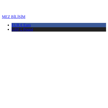
Copyright © 2026 DMAX HEALTH. Все права защищены. Дата
последнего обновления: 06.08.2026
MEZ BİLİŞİM
EUR €
Euro
GBP £
Pound