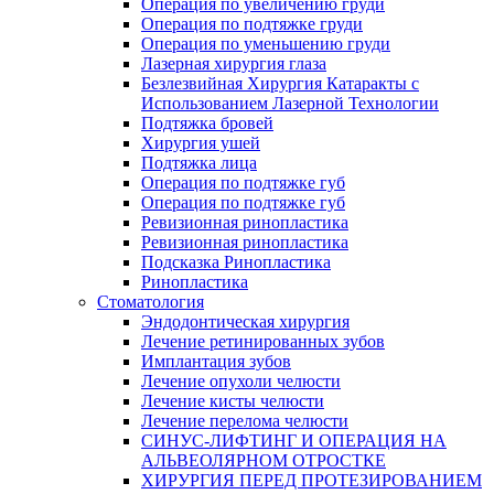
Операция по увеличению груди
Операция по подтяжке груди
Операция по уменьшению груди
Лазерная хирургия глаза
Безлезвийная Хирургия Катаракты с
Использованием Лазерной Технологии
Подтяжка бровей
Хирургия ушей
Подтяжка лица
Операция по подтяжке губ
Операция по подтяжке губ
Ревизионная ринопластика
Ревизионная ринопластика
Подсказка Ринопластика
Ринопластика
Стоматология
Эндодонтическая хирургия
Лечение ретинированных зубов
Имплантация зубов
Лечение опухоли челюсти
Лечение кисты челюсти
Лечение перелома челюсти
СИНУС-ЛИФТИНГ И ОПЕРАЦИЯ НА
АЛЬВЕОЛЯРНОМ ОТРОСТКЕ
ХИРУРГИЯ ПЕРЕД ПРОТЕЗИРОВАНИЕМ