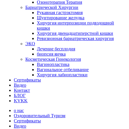
Озонотерапия Терапия
Бариатрической Хирургии
Рукавная гастрэктомия
Шунтирование желудка
Хирургия интерпозиции подвздошной
кишки
Хирургия двенадцатиперстной кишки
Ревизионная бариатрическая хирургия
ЭКО
Лечение бесплодия
биопсия яичка
Косметическая Гинекология
Вагинопластика
Вагинальное отбеливание
Хирургия лабиопластики
Сертификаты
Видео
Контакт
БЛОГ
KVKK
о нас
Оздоровительный Туризм
Сертификаты
Видео