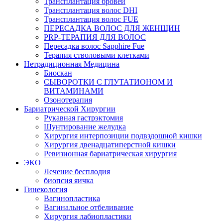
Трансплантация бровей
Трансплантация волос DHI
Трансплантация волос FUE
ПЕРЕСАДКА ВОЛОС ДЛЯ ЖЕНЩИН
PRP-ТЕРАПИЯ ДЛЯ ВОЛОС
Пересадка волос Sapphire Fue
Терапия стволовыми клетками
Нетрадиционная Медицина
Биоскан
СЫВОРОТКИ С ГЛУТАТИОНОМ И
ВИТАМИНАМИ
Озонотерапия
Бариатрической Хирургии
Рукавная гастрэктомия
Шунтирование желудка
Хирургия интерпозиции подвздошной кишки
Хирургия двенадцатиперстной кишки
Ревизионная бариатрическая хирургия
ЭКО
Лечение бесплодия
биопсия яичка
Гинекология
Вагинопластика
Вагинальное отбеливание
Хирургия лабиопластики