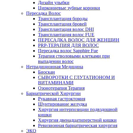
Дизайн улыбки
Циркониевые зубные коронки
Пересадка Волос
Трансплантация бороды
Трансплантация бровей
Трансплантация волос DHI
Трансплантация волос FUE
ПЕРЕСАДКА ВОЛОС ДЛЯ ЖЕНЩИН
PRP-ТЕРАПИЯ ДЛЯ ВОЛОС
Пересадка волос Sapphire Fue
Терапия стволовыми клетками при
выпадении волос
Нетрадиционная Медицина
Биоскан
СЫВОРОТКИ С ГЛУТАТИОНОМ И
ВИТАМИНАМИ
Озонотерапия Терапия
Бариатрической Хирургии
Рукавная гастрэктомия
Шунтирование желудка
Хирургия интерпозиции подвздошной
кишки
Хирургия двенадцатиперстной кишки
Ревизионная бариатрическая хирургия
ЭКО