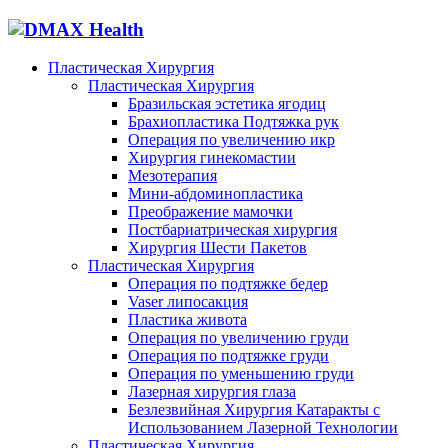
Пластическая Хирургия
Пластическая Хирургия
Бразильская эстетика ягодиц
Брахиопластика Подтяжка рук
Операция по увеличению икр
Хирургия гинекомастии
Мезотерапия
Мини-абдоминопластика
Преображение мамочки
Постбариатрическая хирургия
Хирургия Шести Пакетов
Пластическая Хирургия
Операция по подтяжке бедер
Vaser липосакция
Пластика живота
Операция по увеличению груди
Операция по подтяжке груди
Операция по уменьшению груди
Лазерная хирургия глаза
Безлезвийная Хирургия Катаракты с
Использованием Лазерной Технологии
Пластическая Хирургия