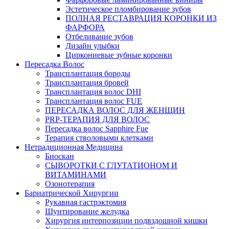
Эстетическое пломбирование зубов
ПОЛНАЯ РЕСТАВРАЦИЯ КОРОНКИ ИЗ
ФАРФОРА
Отбеливание зубов
Дизайн улыбки
Циркониевые зубные коронки
Пересадка Волос
Трансплантация бороды
Трансплантация бровей
Трансплантация волос DHI
Трансплантация волос FUE
ПЕРЕСАДКА ВОЛОС ДЛЯ ЖЕНЩИН
PRP-ТЕРАПИЯ ДЛЯ ВОЛОС
Пересадка волос Sapphire Fue
Терапия стволовыми клетками
Нетрадиционная Медицина
Биоскан
СЫВОРОТКИ С ГЛУТАТИОНОМ И
ВИТАМИНАМИ
Озонотерапия
Бариатрической Хирургии
Рукавная гастрэктомия
Шунтирование желудка
Хирургия интерпозиции подвздошной кишки