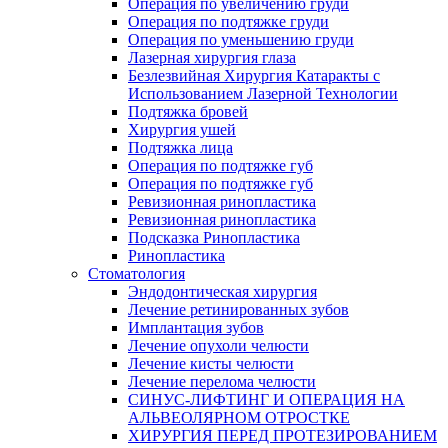
Операция по увеличению груди
Операция по подтяжке груди
Операция по уменьшению груди
Лазерная хирургия глаза
Безлезвийная Хирургия Катаракты с
Использованием Лазерной Технологии
Подтяжка бровей
Хирургия ушей
Подтяжка лица
Операция по подтяжке губ
Операция по подтяжке губ
Ревизионная ринопластика
Ревизионная ринопластика
Подсказка Ринопластика
Ринопластика
Стоматология
Эндодонтическая хирургия
Лечение ретинированных зубов
Имплантация зубов
Лечение опухоли челюсти
Лечение кисты челюсти
Лечение перелома челюсти
СИНУС-ЛИФТИНГ И ОПЕРАЦИЯ НА
АЛЬВЕОЛЯРНОМ ОТРОСТКЕ
ХИРУРГИЯ ПЕРЕД ПРОТЕЗИРОВАНИЕМ