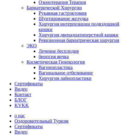
Озонотерапия Терапия
Бариатрической Хирургии
Рукавная гастрэктомия
Шунтирование желудка
Хирургия интерпозиции подвздошной
кишки
Хирургия двенадцатиперстной кишки
Ревизионная бариатрическая хирургия
ЭКО
Лечение бесплодия
биопсия яичка
Косметическая Гинекология
Вагинопластика
Вагинальное отбеливание
Хирургия лабиопластики
Сертификаты
Видео
Контакт
БЛОГ
KVKK
о нас
Оздоровительный Туризм
Сертификаты
Видео