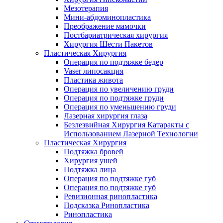
Мезотерапия
Мини-абдоминопластика
Преображение мамочки
Постбариатрическая хирургия
Хирургия Шести Пакетов
Пластическая Хирургия
Операция по подтяжке бедер
Vaser липосакция
Пластика живота
Операция по увеличению груди
Операция по подтяжке груди
Операция по уменьшению груди
Лазерная хирургия глаза
Безлезвийная Хирургия Катаракты с
Использованием Лазерной Технологии
Пластическая Хирургия
Подтяжка бровей
Хирургия ушей
Подтяжка лица
Операция по подтяжке губ
Операция по подтяжке губ
Ревизионная ринопластика
Подсказка Ринопластика
Ринопластика