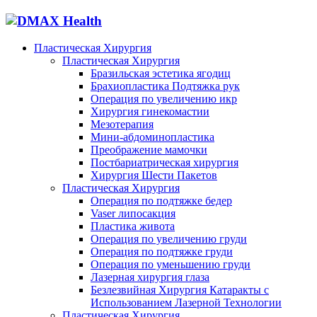
Пластическая Хирургия
Пластическая Хирургия
Бразильская эстетика ягодиц
Брахиопластика Подтяжка рук
Операция по увеличению икр
Хирургия гинекомастии
Мезотерапия
Мини-абдоминопластика
Преображение мамочки
Постбариатрическая хирургия
Хирургия Шести Пакетов
Пластическая Хирургия
Операция по подтяжке бедер
Vaser липосакция
Пластика живота
Операция по увеличению груди
Операция по подтяжке груди
Операция по уменьшению груди
Лазерная хирургия глаза
Безлезвийная Хирургия Катаракты с
Использованием Лазерной Технологии
Пластическая Хирургия