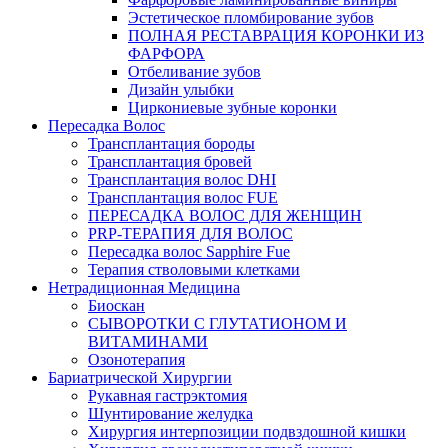
Эстетическое пломбирование зубов
ПОЛНАЯ РЕСТАВРАЦИЯ КОРОНКИ ИЗ
ФАРФОРА
Отбеливание зубов
Дизайн улыбки
Циркониевые зубные коронки
Пересадка Волос
Трансплантация бороды
Трансплантация бровей
Трансплантация волос DHI
Трансплантация волос FUE
ПЕРЕСАДКА ВОЛОС ДЛЯ ЖЕНЩИН
PRP-ТЕРАПИЯ ДЛЯ ВОЛОС
Пересадка волос Sapphire Fue
Терапия стволовыми клетками
Нетрадиционная Медицина
Биоскан
СЫВОРОТКИ С ГЛУТАТИОНОМ И
ВИТАМИНАМИ
Озонотерапия
Бариатрической Хирургии
Рукавная гастрэктомия
Шунтирование желудка
Хирургия интерпозиции подвздошной кишки