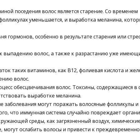
ной поседения волос является старение. Со временем
 фолликулах уменьшается, и выработка меланина, кото
я гормонов, особенно в результате старения или стрес
к выпадению волос, а также к разрастанию уже имеющи
ток таких витаминов, как B12, фолиевая кислота и жел
ению волос.
оцесс обесцвечивания волос. Токсины, содержащиеся в 
ятствовать выработке меланина.
 заболевания могут поражать волосяные фолликулы и
го, что иммунная система случайно повреждает органи
ружающей среды, как загрязненный воздух, химически
е, могут ослабить волосы и привести к преждевременн