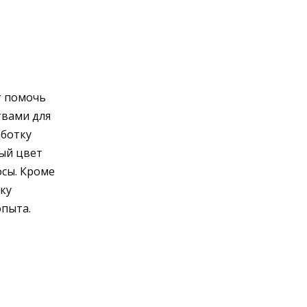
т помочь
твами для
аботку
ный цвет
осы. Кроме
ку
опыта.