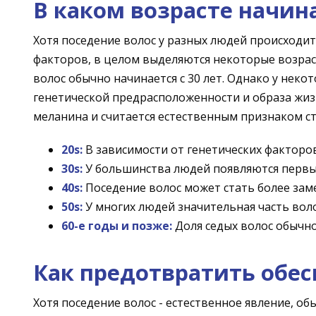
В каком возрасте начин
Хотя поседение волос у разных людей происходит
факторов, в целом выделяются некоторые возраст
волос обычно начинается с 30 лет. Однако у нек
генетической предрасположенности и образа жиз
меланина и считается естественным признаком ст
20s:
В зависимости от генетических факторо
30s:
У большинства людей появляются первые
40s:
Поседение волос может стать более зам
50s:
У многих людей значительная часть воло
60-е годы и позже:
Доля седых волос обычн
Как предотвратить обес
Хотя поседение волос - естественное явление, об