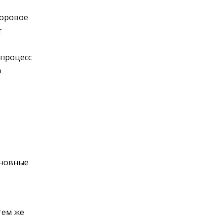
доровое
т
 процесс
о
сновные
тем же