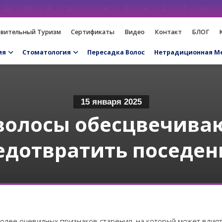
вительный Туризм
Сертификаты
Видео
Контакт
БЛОГ
ия
Стоматология
Пересадка Волос
Нетрадиционная М
15 января 2025
волосы обесцвечиваю
едотвратить поседен
олее очевидных признаков старения, на который может влият