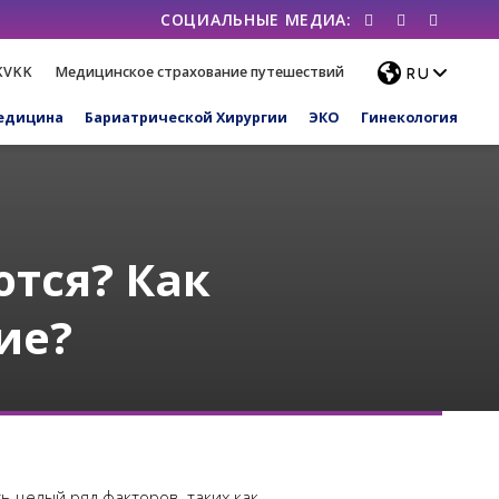
KVKK
Медицинское страхование путешествий
едицина
Бариатрической Хирургии
ЭКО
Гинекология
тся? Как
ие?
ь целый ряд факторов, таких как