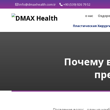
info@dmaxhealth.com.tr
+90 (539) 926 79 52
о нас
Оздоро
Пластическая Хирург
Почему 
пр
Поседение волос - один из наиб