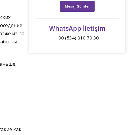
еских
поседение
WhatsApp İletişim
озже из-за
+90 (534) 810 70 30
работки
раньше.
такие как