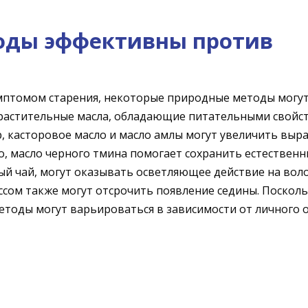
оды эффективны против
имптомом старения, некоторые природные методы могу
е растительные масла, обладающие питательными свойс
, касторовое масло и масло амлы могут увеличить выр
о, масло черного тмина помогает сохранить естествен
ый чай, могут оказывать осветляющее действие на вол
ессом также могут отсрочить появление седины. Посколь
методы могут варьироваться в зависимости от личного 