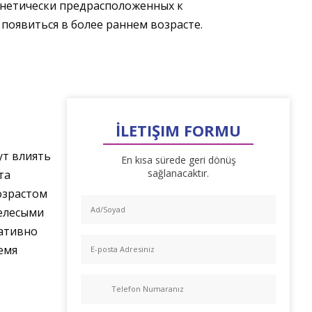
генетически предрасположенных к
появиться в более раннем возрасте.
İLETIŞIM FORMU
ут влиять
En kısa sürede geri dönüş
sağlanacaktır.
та
озрастом
белесыми
гативно
емя