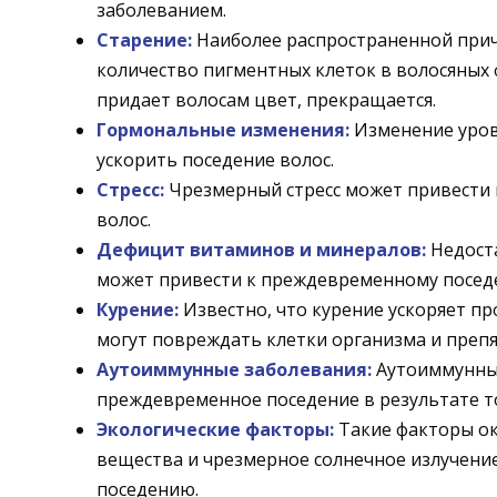
заболеванием.
Старение:
Наиболее распространенной причи
количество пигментных клеток в волосяных
придает волосам цвет, прекращается.
Гормональные изменения:
Изменение уровн
ускорить поседение волос.
Стресс:
Чрезмерный стресс может привести 
волос.
Дефицит витаминов и минералов:
Недоста
может привести к преждевременному посед
Курение:
Известно, что курение ускоряет пр
могут повреждать клетки организма и преп
Аутоиммунные заболевания:
Аутоиммунные
преждевременное поседение в результате то
Экологические факторы:
Такие факторы ок
вещества и чрезмерное солнечное излучени
поседению.