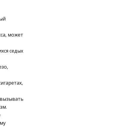
рый
са, может
хся седых
езо,
сигаретах,
 вызывать
зм.
е
ому