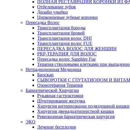
ПОЛНАЯ РЕСТАВРАЦИЯ КОРОНКИ ИЗ Ф
Отбеливание зубов
Дизайн улыбки
Циркониевые зубные коронки
Пересадка Волос
Трансплантация бороды
Трансплантация бровей
Трансплантация волос DHI
Трансплантация волос FUE
ПЕРЕСАДКА ВОЛОС ДЛЯ ЖЕНЩИН
PRP-ТЕРАПИЯ ДЛЯ ВОЛОС
Пересадка волос Sapphire Fue
Терапия стволовыми клетками при выпадении
Нетрадиционная Медицина
Биоскан
СЫВОРОТКИ С ГЛУТАТИОНОМ И ВИТА
Озонотерапия Терапия
Бариатрической Хирургии
Рукавная гастрэктомия
Шунтирование желудка
Хирургия интерпозиции подвздошной кишки
Хирургия двенадцатиперстной кишки
Ревизионная бариатрическая хирургия
ЭКО
Лечение бесплодия