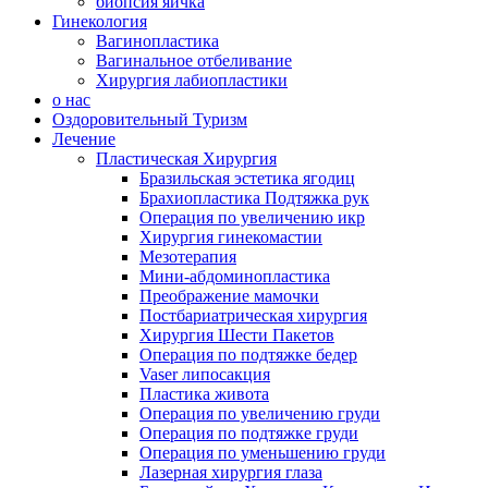
биопсия яичка
Гинекология
Вагинопластика
Вагинальное отбеливание
Хирургия лабиопластики
о нас
Оздоровительный Туризм
Лечение
Пластическая Хирургия
Бразильская эстетика ягодиц
Брахиопластика Подтяжка рук
Операция по увеличению икр
Хирургия гинекомастии
Мезотерапия
Мини-абдоминопластика
Преображение мамочки
Постбариатрическая хирургия
Хирургия Шести Пакетов
Операция по подтяжке бедер
Vaser липосакция
Пластика живота
Операция по увеличению груди
Операция по подтяжке груди
Операция по уменьшению груди
Лазерная хирургия глаза