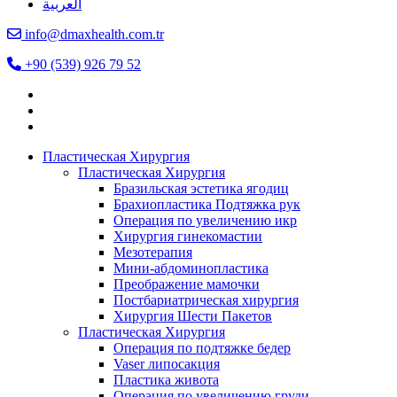
العربية
info@dmaxhealth.com.tr
+90 (539) 926 79 52
Пластическая Хирургия
Пластическая Хирургия
Бразильская эстетика ягодиц
Брахиопластика Подтяжка рук
Операция по увеличению икр
Хирургия гинекомастии
Мезотерапия
Мини-абдоминопластика
Преображение мамочки
Постбариатрическая хирургия
Хирургия Шести Пакетов
Пластическая Хирургия
Операция по подтяжке бедер
Vaser липосакция
Пластика живота
Операция по увеличению груди