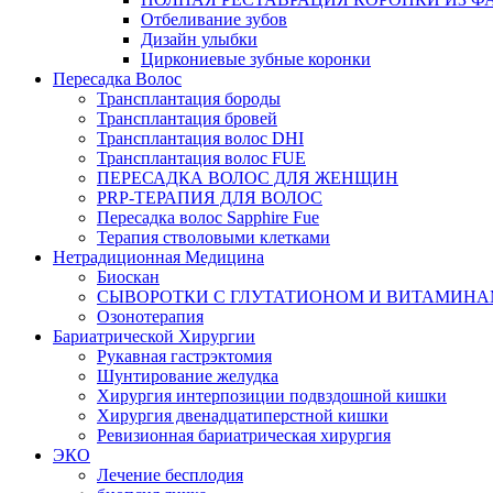
Отбеливание зубов
Дизайн улыбки
Циркониевые зубные коронки
Пересадка Волос
Трансплантация бороды
Трансплантация бровей
Трансплантация волос DHI
Трансплантация волос FUE
ПЕРЕСАДКА ВОЛОС ДЛЯ ЖЕНЩИН
PRP-ТЕРАПИЯ ДЛЯ ВОЛОС
Пересадка волос Sapphire Fue
Терапия стволовыми клетками
Нетрадиционная Медицина
Биоскан
СЫВОРОТКИ С ГЛУТАТИОНОМ И ВИТАМИН
Озонотерапия
Бариатрической Хирургии
Рукавная гастрэктомия
Шунтирование желудка
Хирургия интерпозиции подвздошной кишки
Хирургия двенадцатиперстной кишки
Ревизионная бариатрическая хирургия
ЭКО
Лечение бесплодия