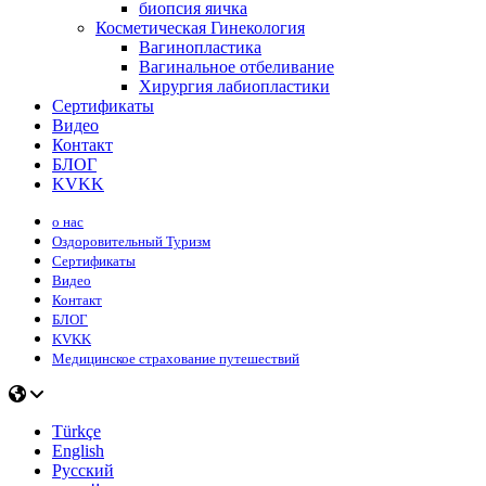
биопсия яичка
Косметическая Гинекология
Вагинопластика
Вагинальное отбеливание
Хирургия лабиопластики
Сертификаты
Видео
Контакт
БЛОГ
KVKK
о нас
Оздоровительный Туризм
Сертификаты
Видео
Контакт
БЛОГ
KVKK
Медицинское страхование путешествий
Türkçe
English
Русский