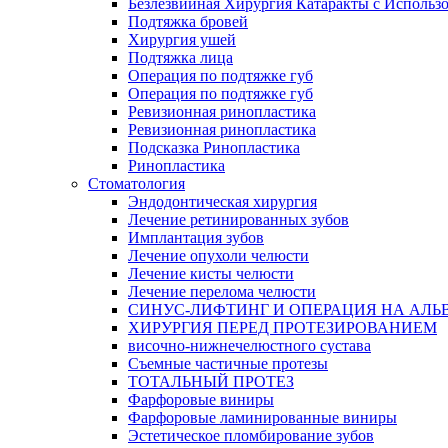
Безлезвийная Хирургия Катаракты с Использ
Подтяжка бровей
Хирургия ушей
Подтяжка лица
Операция по подтяжке губ
Операция по подтяжке губ
Ревизионная ринопластика
Ревизионная ринопластика
Подсказка Ринопластика
Ринопластика
Стоматология
Эндодонтическая хирургия
Лечение ретинированных зубов
Имплантация зубов
Лечение опухоли челюсти
Лечение кисты челюсти
Лечение перелома челюсти
СИНУС-ЛИФТИНГ И ОПЕРАЦИЯ НА АЛЬ
ХИРУРГИЯ ПЕРЕД ПРОТЕЗИРОВАНИЕМ
височно-нижнечелюстного сустава
Съемные частичные протезы
ТОТАЛЬНЫЙ ПРОТЕЗ
Фарфоровые виниры
Фарфоровые ламинированные виниры
Эстетическое пломбирование зубов