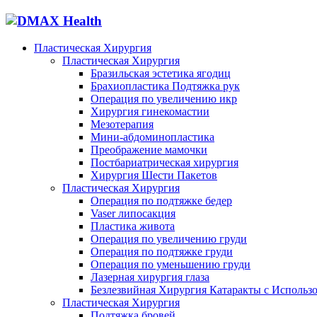
Пластическая Хирургия
Пластическая Хирургия
Бразильская эстетика ягодиц
Брахиопластика Подтяжка рук
Операция по увеличению икр
Хирургия гинекомастии
Мезотерапия
Мини-абдоминопластика
Преображение мамочки
Постбариатрическая хирургия
Хирургия Шести Пакетов
Пластическая Хирургия
Операция по подтяжке бедер
Vaser липосакция
Пластика живота
Операция по увеличению груди
Операция по подтяжке груди
Операция по уменьшению груди
Лазерная хирургия глаза
Безлезвийная Хирургия Катаракты с Использ
Пластическая Хирургия
Подтяжка бровей