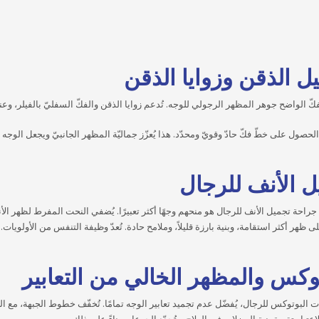
ل الذقن وزوايا الذقن
لفكّ الواضح جوهر المظهر الرجولي للوجه. تُدعم زوايا الذقن والفكّ السفليّ بالفيلر، وع
حصول على خطّ فكّ حادّ وقويّ ومحدّد. هذا يُعزّز جماليّة المظهر الجانبيّ ويجعل الوجه يب
ل الأنف للرجال
راحة تجميل الأنف للرجال هو منحهم وجهًا أكثر تعبيرًا. يُضفي النحت المفرط لظهر الأن
ظهر أكثر استقامة، وبنية بارزة قليلاً، وملامح حادة. تُعدّ وظيفة التنفس من الأولويات.
توكس والمظهر الخالي من التعابير
 البوتوكس للرجال، يُفضّل عدم تجميد تعابير الوجه تمامًا. تُخفّف خطوط الجبهة، مع ا