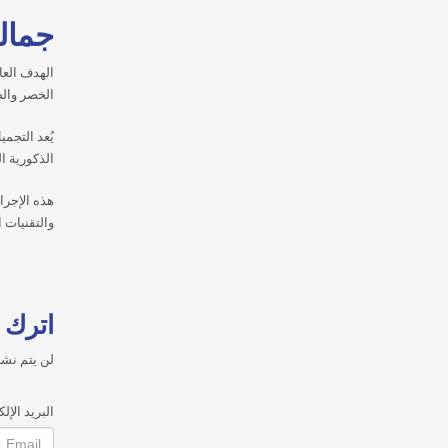
جمال
الهدف الع
الخصر وال
يُعد التجم
الذكورية ا
هذه الإجر
والتقنيات ا
اترك ت
لن يتم نشر
البريد الإل