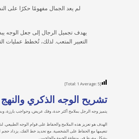
لم يعد الجمال مفهومًا حكرًا على الن
يهدف تجميل الرجال إلى جعل الوجه يبدو
التعبير المتعب. لذلك، تُخطط عمليات ال
]
1
Average:
5
[Total:
تشريح الوجه الذكري والنهج 
يتميز وجه الرجل بملامح أكثر حدة، وفك عريض، وحواجب بارزة، وبش
الهدف هو تعزيز هذه الملامح والحفاظ على قوام الوجه الطبيعي. لذل
تنعيمها مع الحفاظ على الشخصية. مع تحديد خط الفك، يزداد حجم ا
بشكل مفرط في منطقة الجبهة والحاجبين.