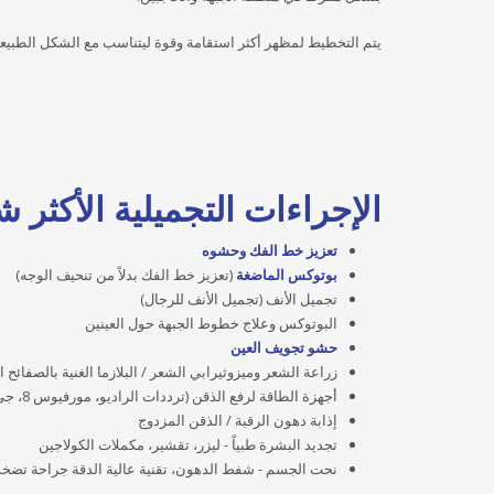
يتم التخطيط لمظهر أكثر استقامة وقوة ليتناسب مع الشكل الطبيعي
الإجراءات التجميلية الأكثر ش
تعزيز خط الفك وحشوه
بوتوكس الماضغة
(تعزيز خط الفك بدلاً من تنحيف الوجه)
تجميل الأنف (تجميل الأنف للرجال)
البوتوكس وعلاج خطوط الجبهة حول العينين
حشو تجويف العين
زراعة الشعر وميزوثيرابي الشعر / البلازما الغنية بالصفائح 
أجهزة الطاقة لرفع الذقن (ترددات الراديو، مورفيوس 8، جي-بلازما)
إذابة دهون الرقبة / الذقن المزدوج
تجديد البشرة طبياً - ليزر، تقشير، مكملات الكولاجين
نحت الجسم - شفط الدهون، تقنية عالية الدقة جراحة تضخم ا