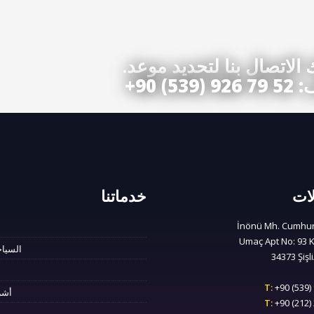
 الاتصال بنا لتحديد موعد.
ف:
+90 (539) 926 79 52
لات
خدماتنا
İnönü Mh. Cumhur
Umaç Apt No: 93 Ka
السياح
34373 Şişl
T:
+90 (539) 
أشر
T:
+90 (212) 