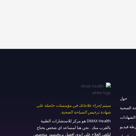
حول
سيتم إجراء علاجاتك في مؤسسات حاصلة على
ة الصحية
شهادة ترخيص السياحة الصحية.
الشهادات
DMAX Health هو مركز للاستشارات الطبية
طة فيديو
بالقرب منك . نحن هنا لمساعد اي شخص يحتاج
لتلقي العلاج على ايدي افضل بروفيسور متخصص