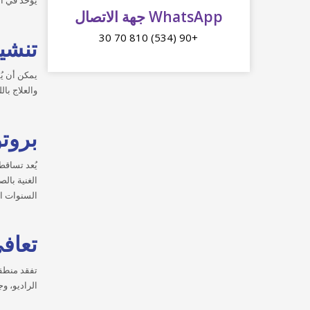
يُؤخذ في ال
WhatsApp جهة الاتصال
+90 (534) 810 70 30
تنشي
يمكن أن يُ
والعلاج با
بروت
يُعد تساقط
الغنية بال
السنوات ال
تعاف
تفقد منطقة
الراديو، و