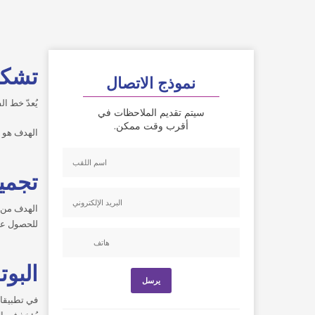
تشكي
نموذج الاتصال
يُعدّ خط ا
سيتم تقديم الملاحظات في
أقرب وقت ممكن.
الهدف هو ال
تجمي
الهدف من ج
للحصول على 
البو
في تطبيقات