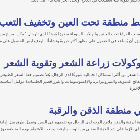
اعتبار تقوية بنية العضلات في العلاج، وتُحدّد الجرعات بناءً على ذلك.
ط منطقة تحت العين وتخفيف التعب
سبب الفراغ تحت العينين والهالات السوداء مظهرًا مُرهقًا لدى الرجال. يُمكن لمزيج من ح
لليزر أن يُساعد في الحصول على مظهر أكثر حيويةً ونشاطًا. الهدف ليس الحصول على
وكولات زراعة الشعر وتقوية الشعر
 الشعر من أكثر المشاكل الجمالية شيوعًا لدى الرجال. يُعدّ تصميم خط الشعر الطبيعي، و
صفائح الدموية، والميزوثيرابي، والإكسوسومات، والليزر قصير الجلسات) عوامل أساسية 
أخيرة.
ي منطقة الذقن والرقبة
 الرقبة والذقن ملامح الوجه لدى الرجال مع تقدمهم في السن. وتعمل طرق مثل إذابة ال
جاي بلازما على شد الجزء السفلي من الوجه والرقبة. ويلعب الاهتمام بهذه المنطقة دور