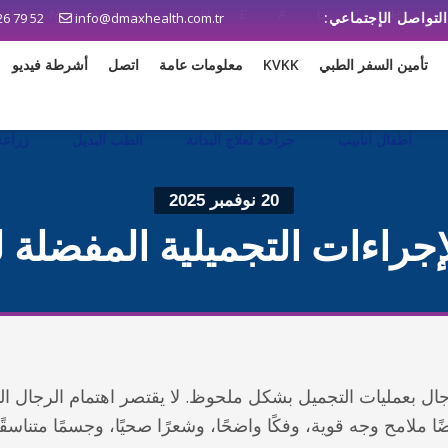
26 79 52
info@dmaxhealth.com.tr
تأمين السفر الطبي
KVKK
معلومات عامة
اتصل
أشرطة فيديو
اطفال انابيب
جراحة لعلاج البدانة
الطب البديل
زراعة
20 نوفمبر 2025
إجراءات التجميلية المفضلة 
رجال بعمليات التجميل بشكل ملحوظ. لا يقتصر اهتمام الرجال ال
ًا ملامح وجه قوية، وفكًا واضحًا، وشعرًا صحيًا، وجسمًا متناسقًا