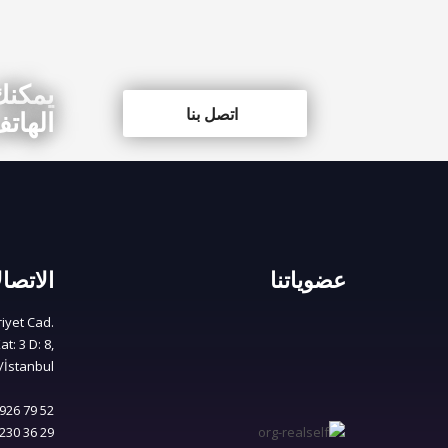
يمكنك
اتصل بنا
الهات
عضوياتنا
الاتصا
iyet Cad.
t: 3 D: 8,
i/İstanbul
926 79 52
230 36 29