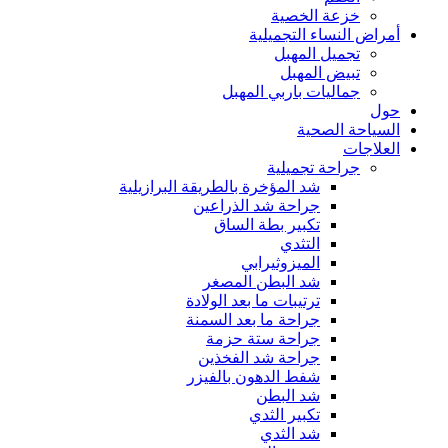
خزعة الخصية
أمراض النساء التجميلية
تجميل المهبل
تبيض المهبل
جماليات باربي المهبل
حول
السياحة الصحية
العلاجات
جراحة تجميلية
شد المؤخرة بالطريقة البرازيلية
جراحة شد الذراعين
تكبير بطة الساق
التثدي
الميزوثيرابي
شد البطن المصغر
ترتيبات ما بعد الولادة
جراحة ما بعد السمنة
جراحة ستة حزمة
جراحة شد الفخذين
شفط الدهون بالفيزر
شد البطن
تكبير الثدي
شد الثدي