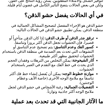
لتوفير الشكل والامتلاء المطلوبين. يمكن رؤية النتائج على الفور،
ولكن في بعض الحالات يتضح التأثير الكامل في غضون أيام قليلة.
في أي الحالات يفضل حشو الذقن؟
حشو الذقن هو الإجراء المفضل لتصحيح المشاكل الجمالية في
منطقة الذقن. يمكن تطبيق حشو الذقن في الحالات التالية:
ترقق جذر الذقن أو طرف الذقن:
إذا كان الذقن متأخراً أو
قصيراً، فإن الحشوات تجعل الذقن أكثر بروزاً وتناسقاً.
كسور الفك وعدم التناسق:
يتم تصحيح عدم التناسق أو
التشوهات التي تحدث بعد الصدمة في منطقة الذقن باستخدام
الحشوات لتحقيق مظهر أكثر طبيعية.
آثار الشيخوخة:
يمكن التخلص من الترهلات وفقدان الحجم
الذي يحدث في خط الفك مع التقدم في العمر باستخدام
الحشوات.
موازنة خطوط الوجه:
يمكن أن يُفضل إنشاء خط فك أكثر
تناسقاً مع ملامح الوجه الأخرى (خاصة الأنف وعظام
الوجنتين).
التفضيلات الجمالية:
رغبة الأشخاص في حشو الذقن لجعل
ملامح الوجه أكثر جاذبية وتوازناً.
ما الآثار الجانبية التي قد تحدث بعد عملية