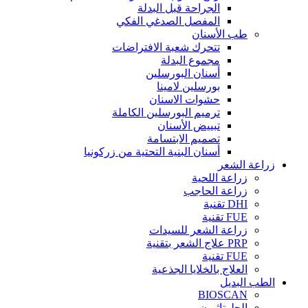
الجراحة قبل البدلة
المفصل الصدغي الفكي
طب الأسنان
تتحرك شعبة الافتراضات
مجموع البدلة
أسنان البورسلين
بورسلين لامينا
حشوات الاسنان
ترميم البورسلين الكاملة
تبييض الأسنان
تصميم الابتسامة
أسنان البنية التحتية من زركونيا
زراعة الشعر
زراعة اللحية
زراعة الحاجب
DHI تقنية
FUE تقنية
زراعة الشعر للسيدات
PRP علاج الشعر بتقنية
FUE تقنية
العلاج بالخلايا الجذعية
الطب البديل
BIOSCAN
الجلوتاثيون