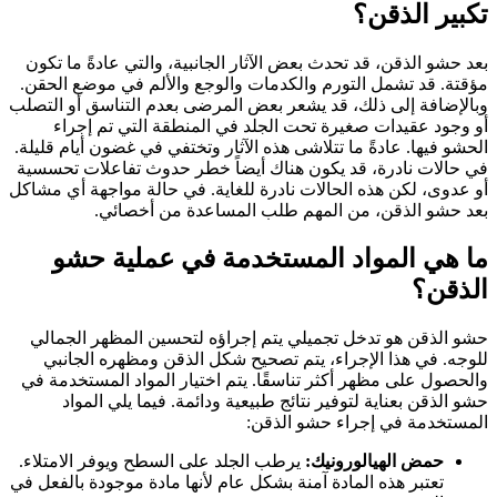
تكبير الذقن؟
بعد حشو الذقن، قد تحدث بعض الآثار الجانبية، والتي عادةً ما تكون
مؤقتة. قد تشمل التورم والكدمات والوجع والألم في موضع الحقن.
وبالإضافة إلى ذلك، قد يشعر بعض المرضى بعدم التناسق أو التصلب
أو وجود عقيدات صغيرة تحت الجلد في المنطقة التي تم إجراء
الحشو فيها. عادةً ما تتلاشى هذه الآثار وتختفي في غضون أيام قليلة.
في حالات نادرة، قد يكون هناك أيضاً خطر حدوث تفاعلات تحسسية
أو عدوى، لكن هذه الحالات نادرة للغاية. في حالة مواجهة أي مشاكل
بعد حشو الذقن، من المهم طلب المساعدة من أخصائي.
ما هي المواد المستخدمة في عملية حشو
الذقن؟
حشو الذقن هو تدخل تجميلي يتم إجراؤه لتحسين المظهر الجمالي
للوجه. في هذا الإجراء، يتم تصحيح شكل الذقن ومظهره الجانبي
والحصول على مظهر أكثر تناسقًا. يتم اختيار المواد المستخدمة في
حشو الذقن بعناية لتوفير نتائج طبيعية ودائمة. فيما يلي المواد
المستخدمة في إجراء حشو الذقن:
حمض الهيالورونيك:
يرطب الجلد على السطح ويوفر الامتلاء.
تعتبر هذه المادة آمنة بشكل عام لأنها مادة موجودة بالفعل في