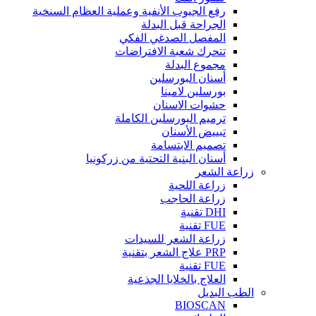
رفع الجيوب الأنفية وعملية العظام السنخية
الجراحة قبل البدلة
المفصل الصدغي الفكي
تتحرك شعبة الافتراضات
مجموع البدلة
أسنان البورسلين
بورسلين لامينا
حشوات الاسنان
ترميم البورسلين الكاملة
تبييض الأسنان
تصميم الابتسامة
أسنان البنية التحتية من زركونيا
زراعة الشعر
زراعة اللحية
زراعة الحاجب
DHI تقنية
FUE تقنية
زراعة الشعر للسيدات
PRP علاج الشعر بتقنية
FUE تقنية
العلاج بالخلايا الجذعية
الطب البديل
BIOSCAN