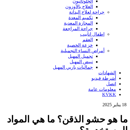
الجلوتاثيون
العلاج بالأوزون
جراحة لعلاج البدانة
تكميم المعدة
المجازة المعدية
جراحة المراجعة
اطفال انابيب
العقم
خزعة الخصية
أمراض النساء التجميلية
تجميل المهبل
تبيض المهبل
جماليات باربي المهبل
الشهادات
أشرطة فيديو
اتصل
معلومات عامة
KVKK
18 يناير 2025
ما هو حشو الذقن؟ ما هي المواد