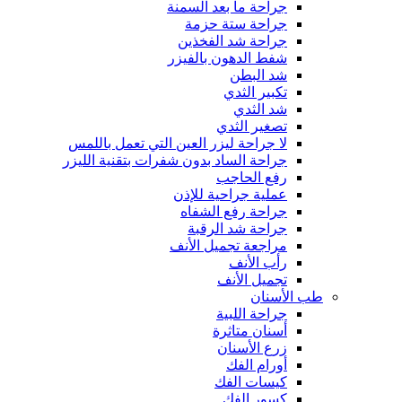
جراحة ما بعد السمنة
جراحة ستة حزمة
جراحة شد الفخذين
شفط الدهون بالفيزر
شد البطن
تكبير الثدي
شد الثدي
تصغير الثدي
لا جراحة ليزر العين التي تعمل باللمس
جراحة الساد بدون شفرات بتقنية الليزر
رفع الحاجب
عملية جراحية للإذن
جراحة رفع الشفاه
جراحة شد الرقبة
مراجعة تجميل الأنف
رأب الأنف
تجميل الأنف
طب الأسنان
جراحة اللبية
أسنان متاثرة
زرع الأسنان
أورام الفك
كيسات الفك
كسور الفك