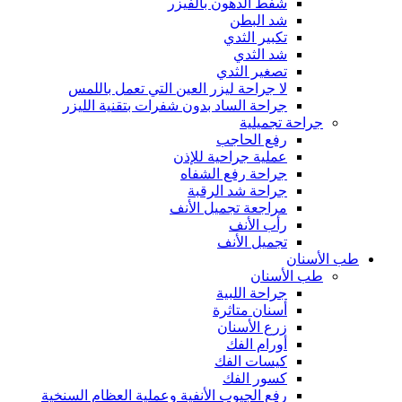
شفط الدهون بالفيزر
شد البطن
تكبير الثدي
شد الثدي
تصغير الثدي
لا جراحة ليزر العين التي تعمل باللمس
جراحة الساد بدون شفرات بتقنية الليزر
جراحة تجميلية
رفع الحاجب
عملية جراحية للإذن
جراحة رفع الشفاه
جراحة شد الرقبة
مراجعة تجميل الأنف
رأب الأنف
تجميل الأنف
طب الأسنان
طب الأسنان
جراحة اللبية
أسنان متاثرة
زرع الأسنان
أورام الفك
كيسات الفك
كسور الفك
رفع الجيوب الأنفية وعملية العظام السنخية