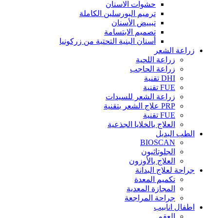
حشوات الاسنان
ترميم البورسلين الكاملة
تبييض الأسنان
تصميم الابتسامة
أسنان البنية التحتية من زركونيا
زراعة الشعر
زراعة اللحية
زراعة الحاجب
DHI تقنية
FUE تقنية
زراعة الشعر للسيدات
PRP علاج الشعر بتقنية
FUE تقنية
العلاج بالخلايا الجذعية
الطب البديل
BIOSCAN
الجلوتاثيون
العلاج بالأوزون
جراحة لعلاج البدانة
تكميم المعدة
المجازة المعدية
جراحة المراجعة
اطفال انابيب
العقم