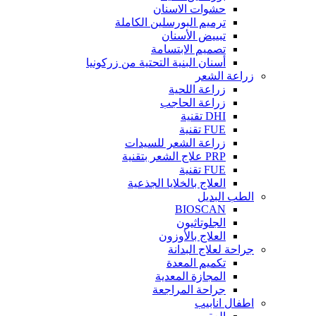
حشوات الاسنان
ترميم البورسلين الكاملة
تبييض الأسنان
تصميم الابتسامة
أسنان البنية التحتية من زركونيا
زراعة الشعر
زراعة اللحية
زراعة الحاجب
DHI تقنية
FUE تقنية
زراعة الشعر للسيدات
PRP علاج الشعر بتقنية
FUE تقنية
العلاج بالخلايا الجذعية
الطب البديل
BIOSCAN
الجلوتاثيون
العلاج بالأوزون
جراحة لعلاج البدانة
تكميم المعدة
المجازة المعدية
جراحة المراجعة
اطفال انابيب