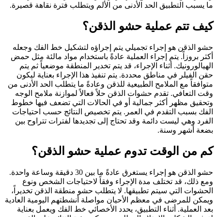
ما يسبب التطبيق الحد الأدنى من الألم ويتطلب فترة نقاهة قصيرة.
كيف تتم عملية حشو الذقن؟
حشو الذقن هو إجراء تجميلي يتم إجراؤه لتشكيل خط الفك وجعله
أكثر بروزاً. يتم إجراء العملية عادةً باستخدام مواد مالئة مثل حمض
الهيالورونيك. أثناء الإجراء، قد يتم تخدير المنطقة موضعياً ثم يتم
حقن الفيلر في مناطق محددة. يتم تنفيذ هذا الإجراء بعناية ليكون
متوافقاً مع الملامح الطبيعية للذقن وعادةً ما يتطلب الحد الأدنى من
وقت التعافي. تقدم حشوات الذقن حلاً فعالاً لموازنة ملامح الوجه
وتحقيق مظهر أكثر جمالية أو في الحالات التي تضعف فيها خطوط
الفك بسبب التقدم في العمر. يتم تخصيص النتائج حسب احتياجات
الفرد وهي ليست دائمة وقد تحتاج إلى تجديدها لفترات تتراوح بين
بضعة أشهر وسنة.
كم من الوقت تدوم عملية حشو الذقن؟
حشو الذقن هو إجراء يستغرق عادةً ما بين 30 دقيقة وساعة واحدة.
ومع ذلك، قد تختلف مدة الإجراء وفقاً لاحتياجات الشخص ونوع
الحشوات التي سيتم تطبيقها. لا يتطلب حشو منطقة الذقن تخديراً،
ويمكن للمرضى في معظم الأحيان مواصلة أنشطتهم اليومية العادية
بعد العملية. أثناء التطبيق، يحدد الأخصائي خط الفك ويعمل بعناية