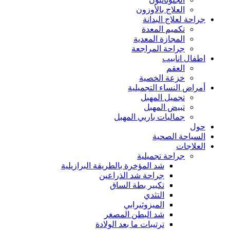
العلاج بالأوزون
جراحة لعلاج البدانة
تكميم المعدة
المجازة المعدية
جراحة المراجعة
اطفال انابيب
العقم
خزعة الخصية
أمراض النساء التجميلية
تجميل المهبل
تبيض المهبل
جماليات باربي المهبل
حول
السياحة الصحية
العلاجات
جراحة تجميلية
شد المؤخرة بالطريقة البرازيلية
جراحة شد الذراعين
تكبير بطة الساق
التثدي
الميزوثيرابي
شد البطن المصغر
ترتيبات ما بعد الولادة