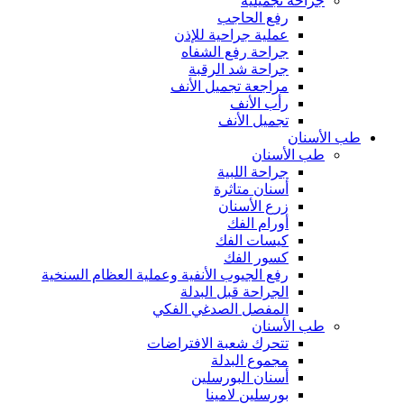
جراحة تجميلية
رفع الحاجب
عملية جراحية للإذن
جراحة رفع الشفاه
جراحة شد الرقبة
مراجعة تجميل الأنف
رأب الأنف
تجميل الأنف
طب الأسنان
طب الأسنان
جراحة اللبية
أسنان متاثرة
زرع الأسنان
أورام الفك
كيسات الفك
كسور الفك
رفع الجيوب الأنفية وعملية العظام السنخية
الجراحة قبل البدلة
المفصل الصدغي الفكي
طب الأسنان
تتحرك شعبة الافتراضات
مجموع البدلة
أسنان البورسلين
بورسلين لامينا