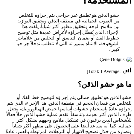
المستخدمة؟
حشو الذقن هو تطبيق غير جراحي يتم إجراؤه للتخلص
من العيوب الجمالية في منطقة الذقن وتحقيق التوازن
بين ملامح الوجه وتحقيق مظهر أكثر شباباً. يلفت هذا
الإجراء، الذي يُفضَّل إجراؤه لأغراض عديدة مثل توضيح
خطوط الفك أو ضمان التناسق أو التخلص من علامات
الشيخوخة، الانتباه بمميزاته التي لا تتطلب تدخلاً جراحياً
كبيراً.
]
1
Average:
5
[Total:
ما هو حشو الذقن؟
حشو الذقن هو تطبيق جمالي يتم إجراؤه لتوضيح خط الفك أو
للتخلص من فقدان الحجم في منطقة الذقن. هذا الإجراء، الذي يتم
إجراؤه عادةً باستخدام حشوات أساسها حمض الهيالورونيك، يجعل
طرف الذقن أكثر نعومة وتناسقاً. تقدم عملية حشو الذقن حلاً فعالاً
للأشخاص الذين يرغبون في تشكيل ملامح وجههم بشكل أكثر
جمالية. كما أنه يساعد أيضاً على الحصول على مظهر أكثر شباباً
ونضارة من خلال تصحيح الانهيار أو الترهلات المرتبطة بالعمر. عادةً