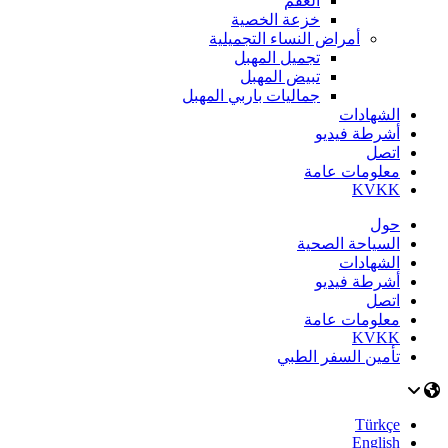
العقم
خزعة الخصية
أمراض النساء التجميلية
تجميل المهبل
تبيض المهبل
جماليات باربي المهبل
الشهادات
أشرطة فيديو
اتصل
معلومات عامة
KVKK
حول
السياحة الصحية
الشهادات
أشرطة فيديو
اتصل
معلومات عامة
KVKK
تأمين السفر الطبي
Türkçe
English