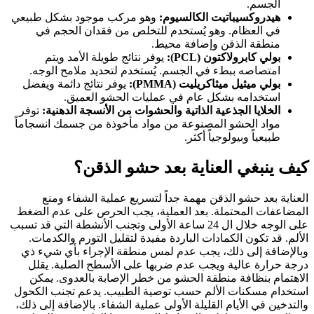
الجسم.
هيدروكسيباتيت الكالسيوم:
وهو مركب موجود بشكل طبيعي
في العظام. وهو يُستخدم للتخلص من فقدان الحجم في
منطقة الذقن وإضافة محيط.
بولي كابرولاكتون (PCL):
يوفر نتائج طويلة الأمد ويتم
امتصاصه ببطء في الجسم. يُستخدم لتحديد ملامح الوجه.
بولي ميثيل ميثاكريليت (PMMA):
يوفر نتائج دائمة ويفضل
استخدامه بشكل عام في عمليات الحشو العميق.
الخلايا الجذعية الذاتية والحشوات من الأنسجة الدهنية:
توفر
مواد الحشو المصنوعة من مواد مأخوذة من جسمك انسجاماً
طبيعياً وبيولوجياً أكثر.
كيف ينبغي العناية بعد حشو الذقن؟
العناية بعد حشو الذقن مهمة جداً لتسريع عملية الشفاء ومنع
المضاعفات المحتملة. بعد العملية، يجب الحرص على عدم الضغط
على الوجه خلال ال 24 ساعة الأولى وتجنب الأنشطة التي قد تسبب
الألم. قد تكون الكمادات الباردة مفيدة لتقليل التورم والكدمات.
وبالإضافة إلى ذلك، يجب عدم لمس منطقة الإجراء بأي شيء ذي
درجة حرارة عالية ويجب عدم ضربها على الأسطح الصلبة. يقلل
الاهتمام بنظافة منطقة الحشو من خطر الإصابة بالعدوى. يمكن
استخدام مسكنات الألم حسب توصية الطبيب. يدعم تجنب الكحول
والتدخين في الأيام القليلة الأولى عملية الشفاء. بالإضافة إلى ذلك،