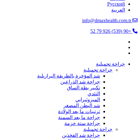
Русский
العربية
info@dmaxhealth.com.tr
+90 (539) 926 79 52
جراحة تجميلية
جراحة تجميلية
شد المؤخرة بالطريقة البرازيلية
جراحة شد الذراعين
تكبير بطة الساق
التثدي
الميزوثيرابي
شد البطن المصغر
ترتيبات ما بعد الولادة
جراحة ما بعد السمنة
جراحة ستة حزمة
جراحة تجميلية
جراحة شد الفخذين