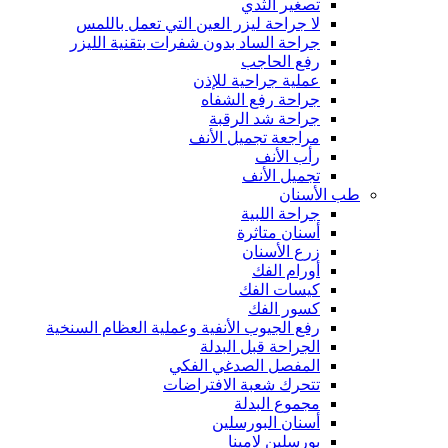
تصغير الثدي
لا جراحة ليزر العين التي تعمل باللمس
جراحة الساد بدون شفرات بتقنية الليزر
رفع الحاجب
عملية جراحية للإذن
جراحة رفع الشفاه
جراحة شد الرقبة
مراجعة تجميل الأنف
رأب الأنف
تجميل الأنف
طب الأسنان
جراحة اللبية
أسنان متاثرة
زرع الأسنان
أورام الفك
كيسات الفك
كسور الفك
رفع الجيوب الأنفية وعملية العظام السنخية
الجراحة قبل البدلة
المفصل الصدغي الفكي
تتحرك شعبة الافتراضات
مجموع البدلة
أسنان البورسلين
بورسلين لامينا