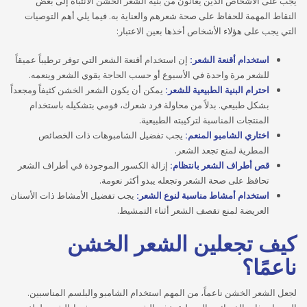
يجب على الأشخاص الذين يعانون من بنية الشعر الخشن الانتباه إلى بعض
النقاط المهمة للحفاظ على صحة شعرهم والعناية به. فيما يلي أهم التوصيات
التي يجب على هؤلاء الأشخاص أخذها بعين الاعتبار:
استخدام أقنعة الشعر:
إن استخدام أقنعة الشعر التي توفر ترطيباً عميقاً
للشعر مرة واحدة في الأسبوع أو حسب الحاجة يقوي الشعر وينعمه.
احترام البنية الطبيعية للشعر:
يمكن أن يكون الشعر الخشن كثيفاً ومجعداً
بشكل طبيعي. بدلاً من محاولة فرد شعرك، قومي بتشكيله باستخدام
المنتجات المناسبة لتركيبته الطبيعية.
اختاري الشامبو المنعم:
يجب تفضيل الشامبوهات ذات الخصائص
المطرية لمنع تجعد الشعر.
قص أطراف الشعر بانتظام:
إزالة الكسور الموجودة في أطراف الشعر
تحافظ على صحة الشعر وتجعله يبدو أكثر نعومة.
استخدام أمشاط مناسبة لنوع الشعر:
يجب تفضيل الأمشاط ذات الأسنان
العريضة لمنع تقصف الشعر أثناء التمشيط.
كيف تجعلين الشعر الخشن
ناعمًا؟
لجعل الشعر الخشن ناعماً، من المهم استخدام الشامبو والبلسم المناسبين.