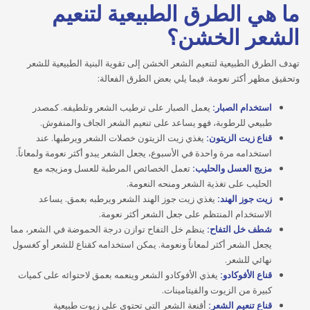
ما هي الطرق الطبيعية لتنعيم
الشعر الخشن؟
تهدف الطرق الطبيعية لتنعيم الشعر الخشن إلى تقوية البنية الطبيعية للشعر
وتحقيق مظهر أكثر نعومة. فيما يلي بعض الطرق الفعالة:
استخدام الصبار:
يعمل الصبار على ترطيب الشعر وتلطيفه. كمصدر
طبيعي للرطوبة، فهو يساعد على تنعيم الشعر الجاف والمنفوش.
قناع زيت الزيتون:
يغذي زيت الزيتون خصلات الشعر ويرطبها. عند
استخدامه مرة واحدة في الأسبوع، يجعل الشعر يبدو أكثر نعومة ولمعاناً.
مزيج العسل والحليب:
تعمل الخصائص المرطبة للعسل ومزيجه مع
الحليب على تغذية الشعر ومنحه النعومة.
زيت جوز الهند:
يغذي زيت جوز الهند الشعر ويرطبه بعمق. يساعد
الاستخدام المنتظم على جعل الشعر أكثر نعومة.
شطف خل التفاح:
ينظم خل التفاح توازن درجة الحموضة في الشعر، مما
يجعل الشعر أكثر لمعاناً ونعومة. يمكن استخدامه كقناع للشعر أو كغسول
نهائي للشعر.
قناع الأفوكادو:
يغذي الأفوكادو الشعر وينعمه بعمق لاحتوائه على كميات
كبيرة من الزيوت والفيتامينات.
قناع تنعيم الشعر:
أقنعة الشعر التي تحتوي على زيوت طبيعية