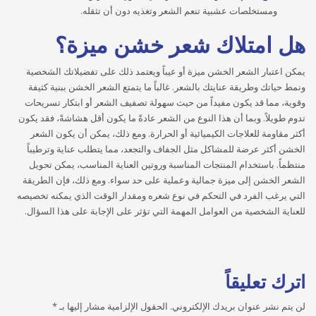
ومستخلصات عشبية تنعم الشعر وتغذيه دون أن تثقله.
هل امتلاك شعر خشن ميزة؟
يمكن اعتبار الشعر الخشن ميزة أو عيباً ويعتمد ذلك على تفضيلاتك الشخصية
ونمط حياتك وطريقة عنايتك بالشعر. غالباً ما يتمتع الشعر الخشن ببنية كثيفة
وقوية، مما قد يكون مفيداً من حيث سهولة تصفيف الشعر أو ابتكار تسريحات
تدوم طويلاً. وبما أن هذا النوع من الشعر عادةً ما يكون أقل هشاشةً، فقد يكون
أكثر مقاومة للعلاجات الكيميائية أو الحرارة. ومع ذلك، يمكن أن يكون الشعر
الخشن أكثر عرضة للمشاكل مثل الجفاف والتجعد، مما يتطلب عناية وترطيباً
منتظماً. باستخدام المنتجات المناسبة وروتين العناية المناسب، يمكن تحويل
الشعر الخشن إلى ميزة جمالية وعملية على حد سواء. ومع ذلك، فإن الطريقة
التي يرغب الفرد في التحكم في نوع شعره ومقدار الوقت الذي يمكنه تخصيصه
للعناية الشخصية من العوامل المهمة التي تؤثر على الإجابة على هذا السؤال.
اترك تعليقاً
لن يتم نشر عنوان بريدك الإلكتروني.
الحقول الإلزامية مشار إليها بـ
*