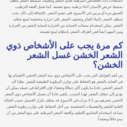
المنتجات ذات الخصائص المرطبة تغذي الشعر وتنعيمه. تمشيط الشعر بلطف
بمشط عريض الأسنان أثناء ترطيبه يمنع تقصفه. كما تعمل أقنعة الترطيب
العميق مرة أو مرتين في الأسبوع على تنعيم الشعر. بالإضافة إلى ذلك، يجب
شطف الشعر بالماء الفاتر وتجفيف الشعر على حرارة منخفضة لمنع جفاف
الشعر. يمكن استخدام منتجات الحماية من الحرارة لحماية الشعر من الحرارة.
ومن المهم أيضاً قص أطراف الشعر بانتظام لمنع تقصفه.
كم مرة يجب على الأشخاص ذوي
الشعر الخشن غسل الشعر
الخشن؟
من أهم العوامل التي يجب على الأشخاص ذوي بنية الشعر الخشن الاهتمام بها
في العناية بالشعر هو الحفاظ على توازن الرطوبة الطبيعية للشعر. نظرًا لأن
الشعر الخشن عادةً ما يكون أكثر جفافًا وتجعدًا، فإن الإفراط في غسله يمكن أن
يؤدي إلى جفاف الشعر. لهذا السبب، يكفي عادةً أن يغسل الأشخاص ذوي الشعر
الخشن شعرهم من 2-3 مرات في الأسبوع. قد يختلف تكرار الغسيل حسب الحالة
العامة للشعر والتفضيلات الشخصية. من أجل الحفاظ على توازن رطوبة الشعر،
يساعد استخدام الشامبو اللطيف وأقنعة الشعر المرطبة على منع الشعر من أن
يبدو جافاً ومجعداً.