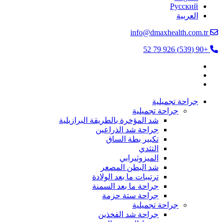
Русский
العربية
info@dmaxhealth.com.tr
+90 (539) 926 79 52
جراحة تجميلية
جراحة تجميلية
شد المؤخرة بالطريقة البرازيلية
جراحة شد الذراعين
تكبير بطة الساق
التثدي
الميزوثيرابي
شد البطن المصغر
ترتيبات ما بعد الولادة
جراحة ما بعد السمنة
جراحة ستة حزمة
جراحة تجميلية
جراحة شد الفخذين