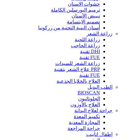
حشوات الاسنان
ترميم البورسلين الكاملة
تبييض الأسنان
تصميم الابتسامة
أسنان البنية التحتية من زركونيا
زراعة الشعر
زراعة اللحية
زراعة الحاجب
DHI تقنية
FUE تقنية
زراعة الشعر للسيدات
PRP علاج الشعر بتقنية
FUE تقنية
العلاج بالخلايا الجذعية
الطب البديل
BIOSCAN
الجلوتاثيون
العلاج بالأوزون
جراحة لعلاج البدانة
تكميم المعدة
المجازة المعدية
جراحة المراجعة
اطفال انابيب