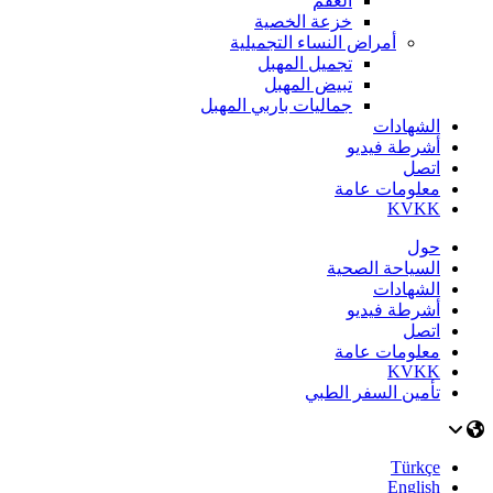
العقم
خزعة الخصية
أمراض النساء التجميلية
تجميل المهبل
تبيض المهبل
جماليات باربي المهبل
الشهادات
أشرطة فيديو
اتصل
معلومات عامة
KVKK
حول
السياحة الصحية
الشهادات
أشرطة فيديو
اتصل
معلومات عامة
KVKK
تأمين السفر الطبي
Türkçe
English