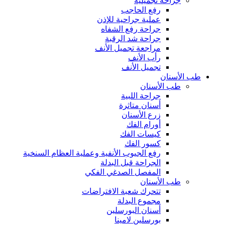
جراحة تجميلية
رفع الحاجب
عملية جراحية للإذن
جراحة رفع الشفاه
جراحة شد الرقبة
مراجعة تجميل الأنف
رأب الأنف
تجميل الأنف
طب الأسنان
طب الأسنان
جراحة اللبية
أسنان متاثرة
زرع الأسنان
أورام الفك
كيسات الفك
كسور الفك
رفع الجيوب الأنفية وعملية العظام السنخية
الجراحة قبل البدلة
المفصل الصدغي الفكي
طب الأسنان
تتحرك شعبة الافتراضات
مجموع البدلة
أسنان البورسلين
بورسلين لامينا