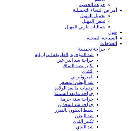
خزعة الخصية
أمراض النساء التجميلية
تجميل المهبل
تبيض المهبل
جماليات باربي المهبل
حول
السياحة الصحية
العلاجات
جراحة تجميلية
شد المؤخرة بالطريقة البرازيلية
جراحة شد الذراعين
تكبير بطة الساق
التثدي
الميزوثيرابي
شد البطن المصغر
ترتيبات ما بعد الولادة
جراحة ما بعد السمنة
جراحة ستة حزمة
جراحة شد الفخذين
شفط الدهون بالفيزر
شد البطن
تكبير الثدي
شد الثدي