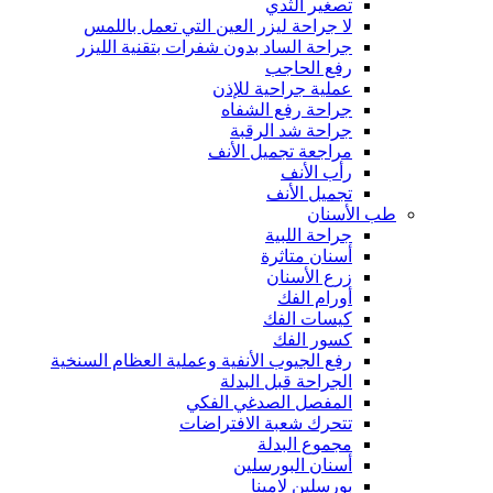
تصغير الثدي
لا جراحة ليزر العين التي تعمل باللمس
جراحة الساد بدون شفرات بتقنية الليزر
رفع الحاجب
عملية جراحية للإذن
جراحة رفع الشفاه
جراحة شد الرقبة
مراجعة تجميل الأنف
رأب الأنف
تجميل الأنف
طب الأسنان
جراحة اللبية
أسنان متاثرة
زرع الأسنان
أورام الفك
كيسات الفك
كسور الفك
رفع الجيوب الأنفية وعملية العظام السنخية
الجراحة قبل البدلة
المفصل الصدغي الفكي
تتحرك شعبة الافتراضات
مجموع البدلة
أسنان البورسلين
بورسلين لامينا