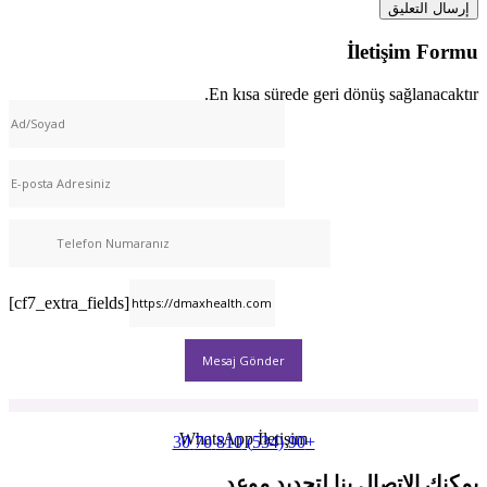
İletişim Formu
En kısa sürede geri dönüş sağlanacaktır.
[cf7_extra_fields]
WhatsApp İletişim
+90 (534) 810 70 30
يمكنك الاتصال بنا لتحديد موعد.