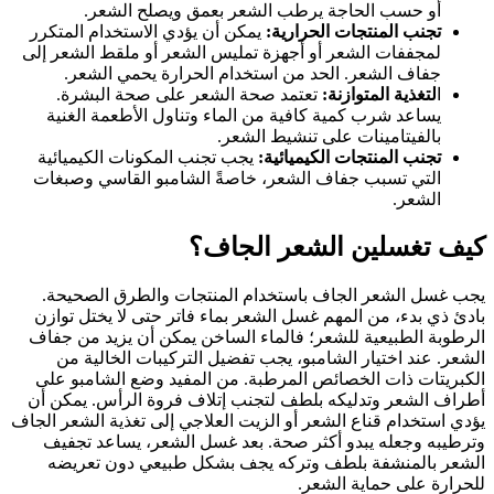
أو حسب الحاجة يرطب الشعر بعمق ويصلح الشعر.
تجنب المنتجات الحرارية:
يمكن أن يؤدي الاستخدام المتكرر
لمجففات الشعر أو أجهزة تمليس الشعر أو ملقط الشعر إلى
جفاف الشعر. الحد من استخدام الحرارة يحمي الشعر.
ا
لتغذية المتوازنة:
تعتمد صحة الشعر على صحة البشرة.
يساعد شرب كمية كافية من الماء وتناول الأطعمة الغنية
بالفيتامينات على تنشيط الشعر.
تجنب المنتجات الكيميائية:
يجب تجنب المكونات الكيميائية
التي تسبب جفاف الشعر، خاصةً الشامبو القاسي وصبغات
الشعر.
كيف تغسلين الشعر الجاف؟
يجب غسل الشعر الجاف باستخدام المنتجات والطرق الصحيحة.
بادئ ذي بدء، من المهم غسل الشعر بماء فاتر حتى لا يختل توازن
الرطوبة الطبيعية للشعر؛ فالماء الساخن يمكن أن يزيد من جفاف
الشعر. عند اختيار الشامبو، يجب تفضيل التركيبات الخالية من
الكبريتات ذات الخصائص المرطبة. من المفيد وضع الشامبو على
أطراف الشعر وتدليكه بلطف لتجنب إتلاف فروة الرأس. يمكن أن
يؤدي استخدام قناع الشعر أو الزيت العلاجي إلى تغذية الشعر الجاف
وترطيبه وجعله يبدو أكثر صحة. بعد غسل الشعر، يساعد تجفيف
الشعر بالمنشفة بلطف وتركه يجف بشكل طبيعي دون تعريضه
للحرارة على حماية الشعر.