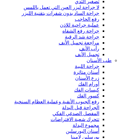
تصغير الثدي
لا جراحة ليزر العين التي تعمل باللمس
جراحة الساد بدون شفرات بتقنية الليزر
رفع الحاجب
عملية جراحية للإذن
جراحة رفع الشفاه
جراحة شد الرقبة
مراجعة تجميل الأنف
رأب الأنف
تجميل الأنف
طب الأسنان
جراحة اللبية
أسنان متاثرة
زرع الأسنان
أورام الفك
كيسات الفك
كسور الفك
رفع الجيوب الأنفية وعملية العظام السنخية
الجراحة قبل البدلة
المفصل الصدغي الفكي
تتحرك شعبة الافتراضات
مجموع البدلة
أسنان البورسلين
بورسلين لامينا