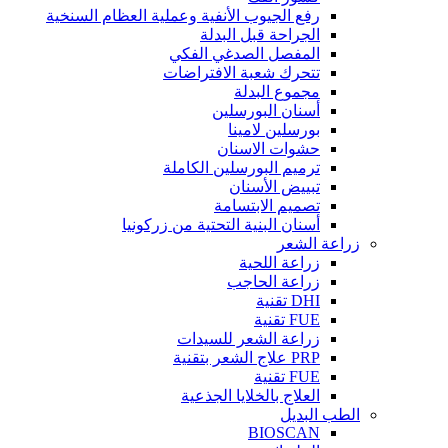
رفع الجيوب الأنفية وعملية العظام السنخية
الجراحة قبل البدلة
المفصل الصدغي الفكي
تتحرك شعبة الافتراضات
مجموع البدلة
أسنان البورسلين
بورسلين لامينا
حشوات الاسنان
ترميم البورسلين الكاملة
تبييض الأسنان
تصميم الابتسامة
أسنان البنية التحتية من زركونيا
زراعة الشعر
زراعة اللحية
زراعة الحاجب
DHI تقنية
FUE تقنية
زراعة الشعر للسيدات
PRP علاج الشعر بتقنية
FUE تقنية
العلاج بالخلايا الجذعية
الطب البديل
BIOSCAN