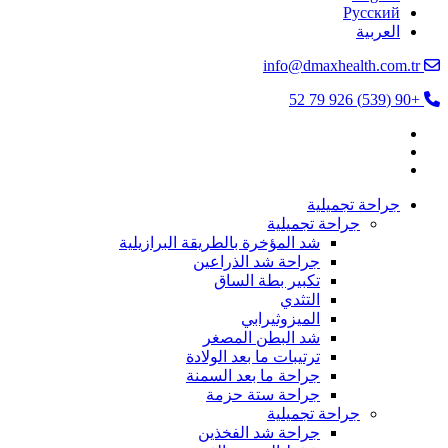
Русский
العربية
info@dmaxhealth.com.tr
+90 (539) 926 79 52
جراحة تجميلية
جراحة تجميلية
شد المؤخرة بالطريقة البرازيلية
جراحة شد الذراعين
تكبير بطة الساق
التثدي
الميزوثيرابي
شد البطن المصغر
ترتيبات ما بعد الولادة
جراحة ما بعد السمنة
جراحة ستة حزمة
جراحة تجميلية
جراحة شد الفخذين