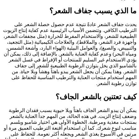
ما الذي يسبب جفاف الشعر؟
يحدث جفاف الشعر عادةً نتيجة عدم حصول خصلة الشعر على
الترطيب الكافي. وتتضمن الأسباب الرئيسية عدم كفاية إنتاج الزيوت
الطبيعية للشعر، والاستخدام المفرط للحرارة (مثل مجففات الشعر،
وأجهزة فرد الشعر، والملاقط)، والعلاجات الكيميائية (مثل التجعيد،
والتبييض، والصبغ)، والعوامل البيئية (الهواء البارد، وأشعة الشمس،
ومياه البحر) وعدم كفاية العناية بالشعر. بالإضافة إلى ذلك، يمكن أن
يؤدي الاستخدام غير السليم للمنتجات أو الإفراط في غسل الشعر
بالشامبو الذي يخل بتوازن الرطوبة الطبيعية للشعر إلى جفاف
الشعر. وهذا يمكن أن يجعل الشعر يبدو باهتاً وهشاً وبلا حياة. من
المهم استخدام منتجات العناية والترطيب المناسبة للحفاظ على
توازن رطوبة الشعر.
كيف تعتنين بالشعر الجاف؟
يمكن أن يبدو الشعر الجاف باهتاً وبلا حيوية بسبب فقدان الرطوبة
وضعف إنتاج الزيت. في هذه الحالة، من المهم جداً العناية بالشعر
بمنتجات مغذية ومرطبة. الخطوة الأولى هي اختيار شامبو وبلسم
مناسب لنوع شعرك. كما أن استخدام أقنعة الترطيب العميق مرة أو
مرتين في الأسبوع يغذي الشعر ويجعله أكثر نعومة. للحفاظ على