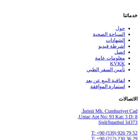
خدماتنا
حول
السياحة الصحية
الشهادات
أشرطة فيديو
اتصل
معلومات عامة
KVKK
تأمين السفر الطبي
اتفاقية البيع عن بعد
استمارة الموافقة
الاتصالات
İnönü Mh. Cumhuriyet Cad.
Umaç Apt No: 93 Kat: 3 D: 8,
34373 Şişli/İstanbul
T:
+90 (539) 926 79 52
T:
+90 (212) 230 36 29