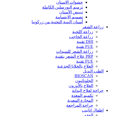
حشوات الاسنان
ترميم البورسلين الكاملة
تبييض الأسنان
تصميم الابتسامة
أسنان البنية التحتية من زركونيا
زراعة الشعر
زراعة اللحية
زراعة الحاجب
DHI تقنية
FUE تقنية
زراعة الشعر للسيدات
PRP علاج الشعر بتقنية
FUE تقنية
العلاج بالخلايا الجذعية
الطب البديل
BIOSCAN
الجلوتاثيون
العلاج بالأوزون
جراحة لعلاج البدانة
تكميم المعدة
المجازة المعدية
جراحة المراجعة
اطفال انابيب
العقم