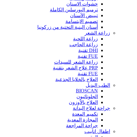
حشوات الاسنان
ترميم البورسلين الكاملة
تبييض الأسنان
تصميم الابتسامة
أسنان البنية التحتية من زركونيا
زراعة الشعر
زراعة اللحية
زراعة الحاجب
DHI تقنية
FUE تقنية
زراعة الشعر للسيدات
PRP علاج الشعر بتقنية
FUE تقنية
العلاج بالخلايا الجذعية
الطب البديل
BIOSCAN
الجلوتاثيون
العلاج بالأوزون
جراحة لعلاج البدانة
تكميم المعدة
المجازة المعدية
جراحة المراجعة
اطفال انابيب