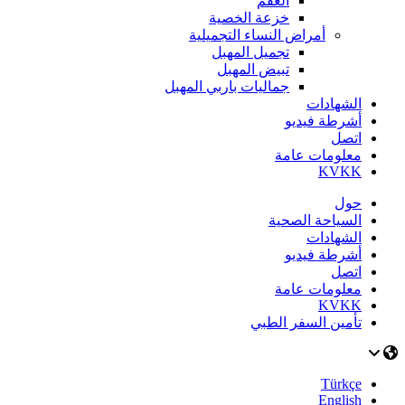
العقم
خزعة الخصية
أمراض النساء التجميلية
تجميل المهبل
تبيض المهبل
جماليات باربي المهبل
الشهادات
أشرطة فيديو
اتصل
معلومات عامة
KVKK
حول
السياحة الصحية
الشهادات
أشرطة فيديو
اتصل
معلومات عامة
KVKK
تأمين السفر الطبي
Türkçe
English