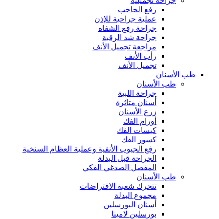
جراحة تجميلية
رفع الحاجب
عملية جراحية للإذن
جراحة رفع الشفاه
جراحة شد الرقبة
مراجعة تجميل الأنف
رأب الأنف
تجميل الأنف
طب الأسنان
طب الأسنان
جراحة اللبية
أسنان متاثرة
زرع الأسنان
أورام الفك
كيسات الفك
كسور الفك
رفع الجيوب الأنفية وعملية العظام السنخية
الجراحة قبل البدلة
المفصل الصدغي الفكي
طب الأسنان
تتحرك شعبة الافتراضات
مجموع البدلة
أسنان البورسلين
بورسلين لامينا