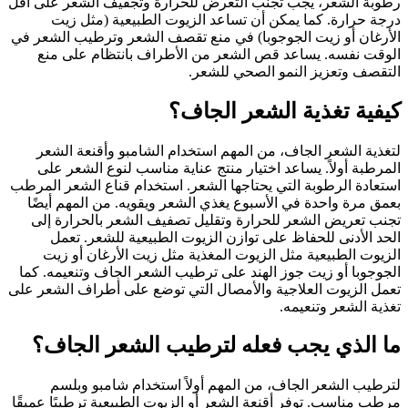
رطوبة الشعر، يجب تجنب التعرض للحرارة وتجفيف الشعر على أقل
درجة حرارة. كما يمكن أن تساعد الزيوت الطبيعية (مثل زيت
الأرغان أو زيت الجوجوبا) في منع تقصف الشعر وترطيب الشعر في
الوقت نفسه. يساعد قص الشعر من الأطراف بانتظام على منع
التقصف وتعزيز النمو الصحي للشعر.
كيفية تغذية الشعر الجاف؟
لتغذية الشعر الجاف، من المهم استخدام الشامبو وأقنعة الشعر
المرطبة أولاً. يساعد اختيار منتج عناية مناسب لنوع الشعر على
استعادة الرطوبة التي يحتاجها الشعر. استخدام قناع الشعر المرطب
بعمق مرة واحدة في الأسبوع يغذي الشعر ويقويه. من المهم أيضًا
تجنب تعريض الشعر للحرارة وتقليل تصفيف الشعر بالحرارة إلى
الحد الأدنى للحفاظ على توازن الزيوت الطبيعية للشعر. تعمل
الزيوت الطبيعية مثل الزيوت المغذية مثل زيت الأرغان أو زيت
الجوجوبا أو زيت جوز الهند على ترطيب الشعر الجاف وتنعيمه. كما
تعمل الزيوت العلاجية والأمصال التي توضع على أطراف الشعر على
تغذية الشعر وتنعيمه.
ما الذي يجب فعله لترطيب الشعر الجاف؟
لترطيب الشعر الجاف، من المهم أولاً استخدام شامبو وبلسم
مرطب مناسب. توفر أقنعة الشعر أو الزيوت الطبيعية ترطيبًا عميقًا