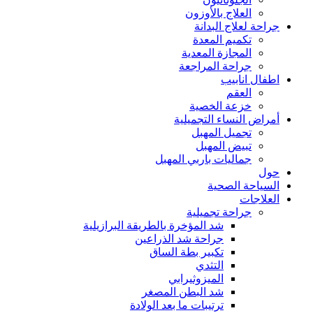
العلاج بالأوزون
جراحة لعلاج البدانة
تكميم المعدة
المجازة المعدية
جراحة المراجعة
اطفال انابيب
العقم
خزعة الخصية
أمراض النساء التجميلية
تجميل المهبل
تبيض المهبل
جماليات باربي المهبل
حول
السياحة الصحية
العلاجات
جراحة تجميلية
شد المؤخرة بالطريقة البرازيلية
جراحة شد الذراعين
تكبير بطة الساق
التثدي
الميزوثيرابي
شد البطن المصغر
ترتيبات ما بعد الولادة