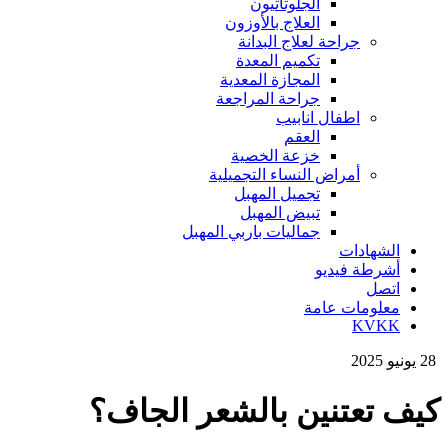
الجلوتاثيون
العلاج بالأوزون
جراحة لعلاج البدانة
تكميم المعدة
المجازة المعدية
جراحة المراجعة
اطفال انابيب
العقم
خزعة الخصية
أمراض النساء التجميلية
تجميل المهبل
تبيض المهبل
جماليات باربي المهبل
الشهادات
أشرطة فيديو
اتصل
معلومات عامة
KVKK
28 يونيو 2025
كيف تعتنين بالشعر الجاف؟