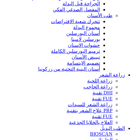
الجراحة قبل البدلة
المفصل الصدغي الفكي
طب الأسنان
تتحرك شعبة الافتراضات
مجموع البدلة
أسنان البورسلين
بورسلين لامينا
حشوات الاسنان
ترميم البورسلين الكاملة
تبييض الأسنان
تصميم الابتسامة
أسنان البنية التحتية من زركونيا
زراعة الشعر
زراعة اللحية
زراعة الحاجب
DHI تقنية
FUE تقنية
زراعة الشعر للسيدات
PRP علاج الشعر بتقنية
FUE تقنية
العلاج بالخلايا الجذعية
الطب البديل
BIOSCAN
الجلوتاثيون