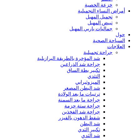
خزعة الخصية
أمراض النساء التجميلية
تجميل المهبل
تبيض المهبل
جماليات باربي المهبل
حول
السياحة الصحية
العلاجات
جراحة تجميلية
شد المؤخرة بالطريقة البرازيلية
جراحة شد الذراعين
تكبير بطة الساق
التثدي
الميزوثيرابي
شد البطن المصغر
ترتيبات ما بعد الولادة
جراحة ما بعد السمنة
جراحة ستة حزمة
جراحة شد الفخذين
شفط الدهون بالفيزر
شد البطن
تكبير الثدي
شد الثدي