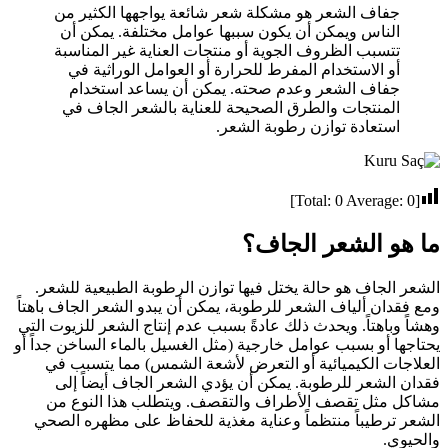
جفاف الشعر هو مشكلة شعر شائعة يواجهها الكثير من
الناس ويمكن أن يكون سببها عوامل مختلفة. يمكن أن
تتسبب الظروف الجوية أو منتجات العناية غير المناسبة
أو الاستخدام المفرط للحرارة أو العوامل الوراثية في
جفاف الشعر وعدم صحته. يمكن أن يساعد استخدام
المنتجات والطرق الصحيحة للعناية بالشعر الجاف في
استعادة توازن رطوبة الشعر.
]
0
Average:
0
[Total:
ما هو الشعر الجاف؟
الشعر الجاف هو حالة يختل فيها توازن الرطوبة الطبيعية للشعر.
ومع فقدان ألياف الشعر للرطوبة، يمكن أن يبدو الشعر الجاف باهتاً
وهشاً وباهتاً. ويحدث ذلك عادةً بسبب عدم إنتاج الشعر للزيوت التي
يحتاجها أو بسبب عوامل خارجية (مثل الغسيل بالماء الساخن جداً أو
العلاجات الكيميائية أو التعرض لأشعة الشمس) مما يتسبب في
فقدان الشعر للرطوبة. يمكن أن يؤدي الشعر الجاف أيضاً إلى
مشاكل مثل تقصف الأطراف والتقصف. ويتطلب هذا النوع من
الشعر ترطيباً منتظماً وعناية مغذية للحفاظ على مظهره الصحي
والحيوي.