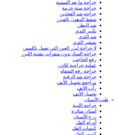
جراحة ما بعد السمنة
جراحة ستة حزمة
جراحة شد الفخذين
شفط الدهون بالفيزر
شد البطن
تكبير الثدي
شد الثدي
تصغير الثدي
لا جراحة ليزر العين التي تعمل باللمس
جراحة الساد بدون شفرات بتقنية الليزر
رفع الحاجب
عملية جراحية للإذن
جراحة رفع الشفاه
جراحة شد الرقبة
مراجعة تجميل الأنف
رأب الأنف
تجميل الأنف
طب الأسنان
جراحة اللبية
أسنان متاثرة
زرع الأسنان
أورام الفك
كيسات الفك
كسور الفك