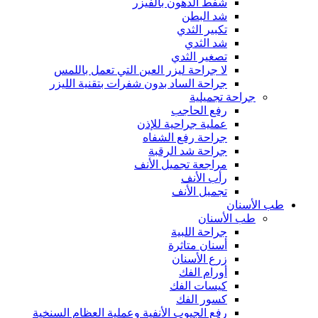
شفط الدهون بالفيزر
شد البطن
تكبير الثدي
شد الثدي
تصغير الثدي
لا جراحة ليزر العين التي تعمل باللمس
جراحة الساد بدون شفرات بتقنية الليزر
جراحة تجميلية
رفع الحاجب
عملية جراحية للإذن
جراحة رفع الشفاه
جراحة شد الرقبة
مراجعة تجميل الأنف
رأب الأنف
تجميل الأنف
طب الأسنان
طب الأسنان
جراحة اللبية
أسنان متاثرة
زرع الأسنان
أورام الفك
كيسات الفك
كسور الفك
رفع الجيوب الأنفية وعملية العظام السنخية