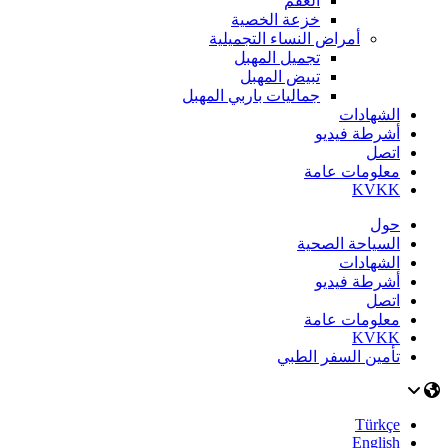
العقم
خزعة الخصية
أمراض النساء التجميلية
تجميل المهبل
تبيض المهبل
جماليات باربي المهبل
الشهادات
أشرطة فيديو
اتصل
معلومات عامة
KVKK
حول
السياحة الصحية
الشهادات
أشرطة فيديو
اتصل
معلومات عامة
KVKK
تأمين السفر الطبي
Türkçe
English