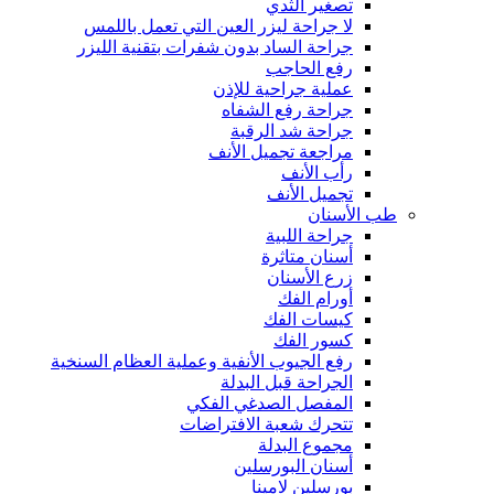
تصغير الثدي
لا جراحة ليزر العين التي تعمل باللمس
جراحة الساد بدون شفرات بتقنية الليزر
رفع الحاجب
عملية جراحية للإذن
جراحة رفع الشفاه
جراحة شد الرقبة
مراجعة تجميل الأنف
رأب الأنف
تجميل الأنف
طب الأسنان
جراحة اللبية
أسنان متاثرة
زرع الأسنان
أورام الفك
كيسات الفك
كسور الفك
رفع الجيوب الأنفية وعملية العظام السنخية
الجراحة قبل البدلة
المفصل الصدغي الفكي
تتحرك شعبة الافتراضات
مجموع البدلة
أسنان البورسلين
بورسلين لامينا