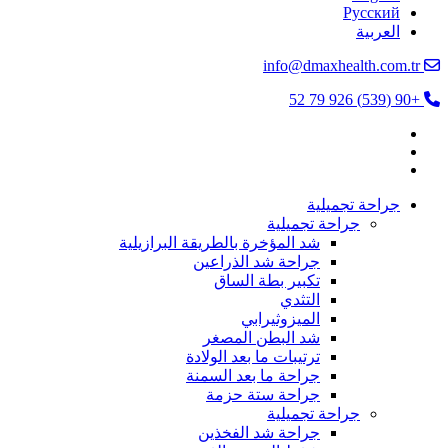
Русский
العربية
info@dmaxhealth.com.tr
+90 (539) 926 79 52
جراحة تجميلية
جراحة تجميلية
شد المؤخرة بالطريقة البرازيلية
جراحة شد الذراعين
تكبير بطة الساق
التثدي
الميزوثيرابي
شد البطن المصغر
ترتيبات ما بعد الولادة
جراحة ما بعد السمنة
جراحة ستة حزمة
جراحة تجميلية
جراحة شد الفخذين