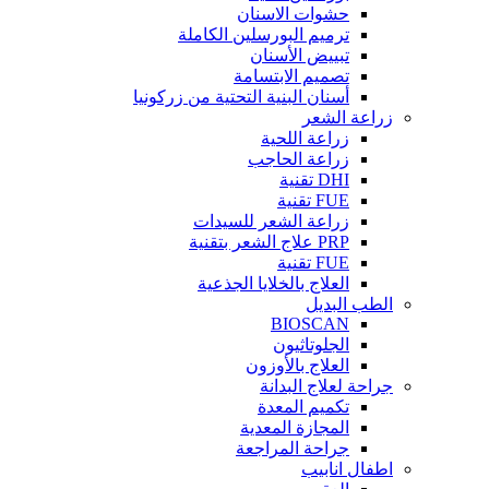
حشوات الاسنان
ترميم البورسلين الكاملة
تبييض الأسنان
تصميم الابتسامة
أسنان البنية التحتية من زركونيا
زراعة الشعر
زراعة اللحية
زراعة الحاجب
DHI تقنية
FUE تقنية
زراعة الشعر للسيدات
PRP علاج الشعر بتقنية
FUE تقنية
العلاج بالخلايا الجذعية
الطب البديل
BIOSCAN
الجلوتاثيون
العلاج بالأوزون
جراحة لعلاج البدانة
تكميم المعدة
المجازة المعدية
جراحة المراجعة
اطفال انابيب