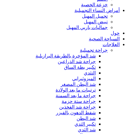
خزعة الخصية
أمراض النساء التجميلية
تجميل المهبل
تبيض المهبل
جماليات باربي المهبل
حول
السياحة الصحية
العلاجات
جراحة تجميلية
شد المؤخرة بالطريقة البرازيلية
جراحة شد الذراعين
تكبير بطة الساق
التثدي
الميزوثيرابي
شد البطن المصغر
ترتيبات ما بعد الولادة
جراحة ما بعد السمنة
جراحة ستة حزمة
جراحة شد الفخذين
شفط الدهون بالفيزر
شد البطن
تكبير الثدي
شد الثدي