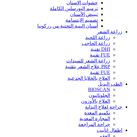
حشوات الاسنان
ترميم البورسلين الكاملة
تبييض الأسنان
تصميم الابتسامة
أسنان البنية التحتية من زركونيا
زراعة الشعر
زراعة اللحية
زراعة الحاجب
DHI تقنية
FUE تقنية
زراعة الشعر للسيدات
PRP علاج الشعر بتقنية
FUE تقنية
العلاج بالخلايا الجذعية
الطب البديل
BIOSCAN
الجلوتاثيون
العلاج بالأوزون
جراحة لعلاج البدانة
تكميم المعدة
المجازة المعدية
جراحة المراجعة
اطفال انابيب
العقم