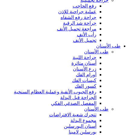
جراحة تجميلية
رفع الحاجب
عملية جراحية للإذن
جراحة رفع الشفاه
جراحة شد الرقبة
مراجعة تجميل الأنف
رأب الأنف
تجميل الأنف
طب الأسنان
طب الأسنان
جراحة اللبية
أسنان متاثرة
زرع الأسنان
أورام الفك
كيسات الفك
كسور الفك
رفع الجيوب الأنفية وعملية العظام السنخية
الجراحة قبل البدلة
المفصل الصدغي الفكي
طب الأسنان
تتحرك شعبة الافتراضات
مجموع البدلة
أسنان البورسلين
بورسلين لامينا