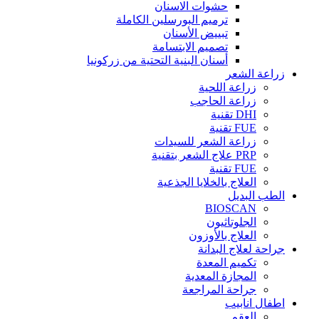
حشوات الاسنان
ترميم البورسلين الكاملة
تبييض الأسنان
تصميم الابتسامة
أسنان البنية التحتية من زركونيا
زراعة الشعر
زراعة اللحية
زراعة الحاجب
DHI تقنية
FUE تقنية
زراعة الشعر للسيدات
PRP علاج الشعر بتقنية
FUE تقنية
العلاج بالخلايا الجذعية
الطب البديل
BIOSCAN
الجلوتاثيون
العلاج بالأوزون
جراحة لعلاج البدانة
تكميم المعدة
المجازة المعدية
جراحة المراجعة
اطفال انابيب
العقم