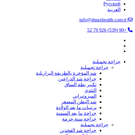
Русский
العربية
info@dmaxhealth.com.tr
+90 (539) 926 79 52
جراحة تجميلية
جراحة تجميلية
شد المؤخرة بالطريقة البرازيلية
جراحة شد الذراعين
تكبير بطة الساق
التثدي
الميزوثيرابي
شد البطن المصغر
ترتيبات ما بعد الولادة
جراحة ما بعد السمنة
جراحة ستة حزمة
جراحة تجميلية
جراحة شد الفخذين