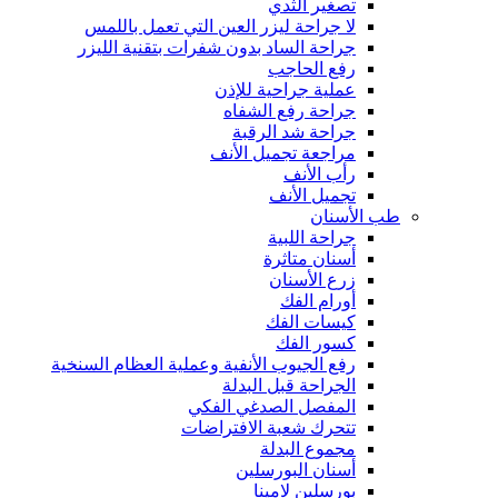
تصغير الثدي
لا جراحة ليزر العين التي تعمل باللمس
جراحة الساد بدون شفرات بتقنية الليزر
رفع الحاجب
عملية جراحية للإذن
جراحة رفع الشفاه
جراحة شد الرقبة
مراجعة تجميل الأنف
رأب الأنف
تجميل الأنف
طب الأسنان
جراحة اللبية
أسنان متاثرة
زرع الأسنان
أورام الفك
كيسات الفك
كسور الفك
رفع الجيوب الأنفية وعملية العظام السنخية
الجراحة قبل البدلة
المفصل الصدغي الفكي
تتحرك شعبة الافتراضات
مجموع البدلة
أسنان البورسلين
بورسلين لامينا