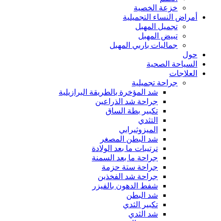
خزعة الخصية
أمراض النساء التجميلية
تجميل المهبل
تبيض المهبل
جماليات باربي المهبل
حول
السياحة الصحية
العلاجات
جراحة تجميلية
شد المؤخرة بالطريقة البرازيلية
جراحة شد الذراعين
تكبير بطة الساق
التثدي
الميزوثيرابي
شد البطن المصغر
ترتيبات ما بعد الولادة
جراحة ما بعد السمنة
جراحة ستة حزمة
جراحة شد الفخذين
شفط الدهون بالفيزر
شد البطن
تكبير الثدي
شد الثدي