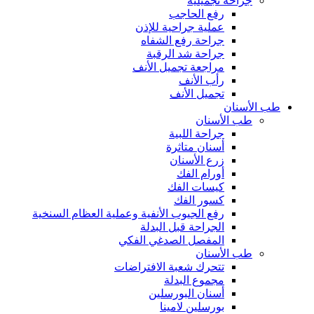
جراحة تجميلية
رفع الحاجب
عملية جراحية للإذن
جراحة رفع الشفاه
جراحة شد الرقبة
مراجعة تجميل الأنف
رأب الأنف
تجميل الأنف
طب الأسنان
طب الأسنان
جراحة اللبية
أسنان متاثرة
زرع الأسنان
أورام الفك
كيسات الفك
كسور الفك
رفع الجيوب الأنفية وعملية العظام السنخية
الجراحة قبل البدلة
المفصل الصدغي الفكي
طب الأسنان
تتحرك شعبة الافتراضات
مجموع البدلة
أسنان البورسلين
بورسلين لامينا