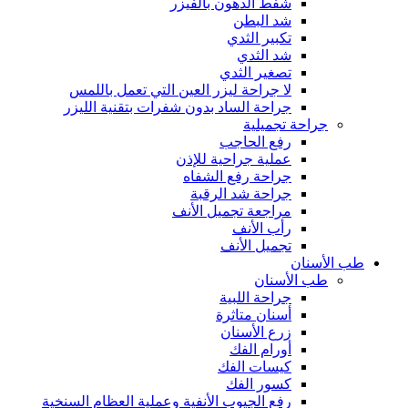
شفط الدهون بالفيزر
شد البطن
تكبير الثدي
شد الثدي
تصغير الثدي
لا جراحة ليزر العين التي تعمل باللمس
جراحة الساد بدون شفرات بتقنية الليزر
جراحة تجميلية
رفع الحاجب
عملية جراحية للإذن
جراحة رفع الشفاه
جراحة شد الرقبة
مراجعة تجميل الأنف
رأب الأنف
تجميل الأنف
طب الأسنان
طب الأسنان
جراحة اللبية
أسنان متاثرة
زرع الأسنان
أورام الفك
كيسات الفك
كسور الفك
رفع الجيوب الأنفية وعملية العظام السنخية