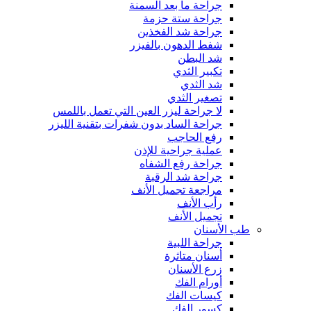
جراحة ما بعد السمنة
جراحة ستة حزمة
جراحة شد الفخذين
شفط الدهون بالفيزر
شد البطن
تكبير الثدي
شد الثدي
تصغير الثدي
لا جراحة ليزر العين التي تعمل باللمس
جراحة الساد بدون شفرات بتقنية الليزر
رفع الحاجب
عملية جراحية للإذن
جراحة رفع الشفاه
جراحة شد الرقبة
مراجعة تجميل الأنف
رأب الأنف
تجميل الأنف
طب الأسنان
جراحة اللبية
أسنان متاثرة
زرع الأسنان
أورام الفك
كيسات الفك
كسور الفك