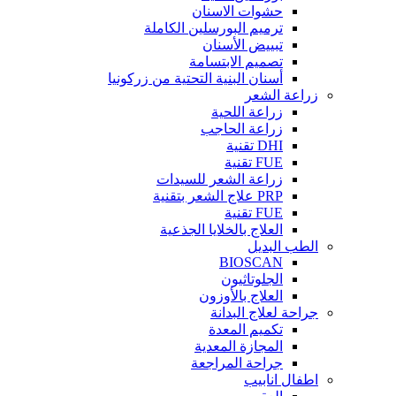
حشوات الاسنان
ترميم البورسلين الكاملة
تبييض الأسنان
تصميم الابتسامة
أسنان البنية التحتية من زركونيا
زراعة الشعر
زراعة اللحية
زراعة الحاجب
DHI تقنية
FUE تقنية
زراعة الشعر للسيدات
PRP علاج الشعر بتقنية
FUE تقنية
العلاج بالخلايا الجذعية
الطب البديل
BIOSCAN
الجلوتاثيون
العلاج بالأوزون
جراحة لعلاج البدانة
تكميم المعدة
المجازة المعدية
جراحة المراجعة
اطفال انابيب