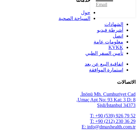
خدماتنا
Email
حول
السياحة الصحية
الشهادات
أشرطة فيديو
اتصل
معلومات عامة
KVKK
تأمين السفر الطبي
اتفاقية البيع عن بعد
استمارة الموافقة
الاتصالات
İnönü Mh. Cumhuriyet Cad.
Umaç Apt No: 93 Kat: 3 D: 8,
34373 Şişli/İstanbul
T:
+90 (539) 926 79 52
T:
+90 (212) 230 36 29
E:
info@dmaxhealth.com.tr