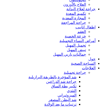
العلاج بالأوزون
جراحة لعلاج البدانة
تكميم المعدة
المجازة المعدية
جراحة المراجعة
اطفال انابيب
العقم
خزعة الخصية
أمراض النساء التجميلية
تجميل المهبل
تبيض المهبل
جماليات باربي المهبل
حول
السياحة الصحية
العلاجات
جراحة تجميلية
شد المؤخرة بالطريقة البرازيلية
جراحة شد الذراعين
تكبير بطة الساق
التثدي
الميزوثيرابي
شد البطن المصغر
ترتيبات ما بعد الولادة