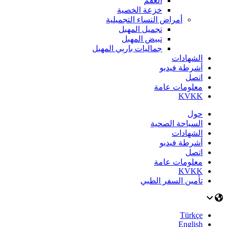
العقم
خزعة الخصية
أمراض النساء التجميلية
تجميل المهبل
تبيض المهبل
جماليات باربي المهبل
الشهادات
أشرطة فيديو
اتصل
معلومات عامة
KVKK
حول
السياحة الصحية
الشهادات
أشرطة فيديو
اتصل
معلومات عامة
KVKK
تأمين السفر الطبي
Türkçe
English