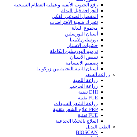
رفع الجيوب الأنفية وعملية العظام السنخية
الجراحة قبل البدلة
المفصل الصدغي الفكي
تتحرك شعبة الافتراضات
مجموع البدلة
أسنان البورسلين
بورسلين لامينا
حشوات الاسنان
ترميم البورسلين الكاملة
تبييض الأسنان
تصميم الابتسامة
أسنان البنية التحتية من زركونيا
زراعة الشعر
زراعة اللحية
زراعة الحاجب
DHI تقنية
FUE تقنية
زراعة الشعر للسيدات
PRP علاج الشعر بتقنية
FUE تقنية
العلاج بالخلايا الجذعية
الطب البديل
BIOSCAN