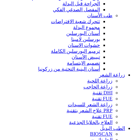
الجراحة قبل البدلة
المفصل الصدغي الفكي
طب الأسنان
تتحرك شعبة الافتراضات
مجموع البدلة
أسنان البورسلين
بورسلين لامينا
حشوات الاسنان
ترميم البورسلين الكاملة
تبييض الأسنان
تصميم الابتسامة
أسنان البنية التحتية من زركونيا
زراعة الشعر
زراعة اللحية
زراعة الحاجب
DHI تقنية
FUE تقنية
زراعة الشعر للسيدات
PRP علاج الشعر بتقنية
FUE تقنية
العلاج بالخلايا الجذعية
الطب البديل
BIOSCAN
الجلوتاثيون