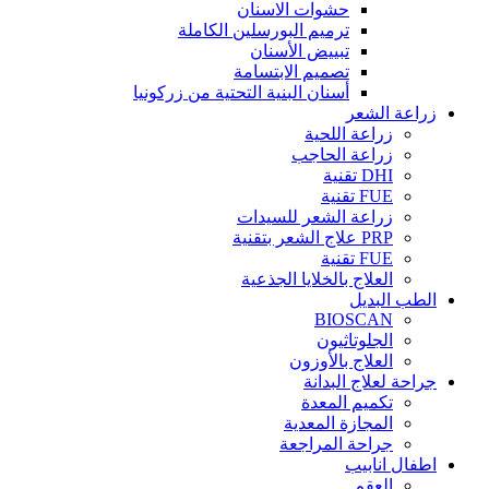
حشوات الاسنان
ترميم البورسلين الكاملة
تبييض الأسنان
تصميم الابتسامة
أسنان البنية التحتية من زركونيا
زراعة الشعر
زراعة اللحية
زراعة الحاجب
DHI تقنية
FUE تقنية
زراعة الشعر للسيدات
PRP علاج الشعر بتقنية
FUE تقنية
العلاج بالخلايا الجذعية
الطب البديل
BIOSCAN
الجلوتاثيون
العلاج بالأوزون
جراحة لعلاج البدانة
تكميم المعدة
المجازة المعدية
جراحة المراجعة
اطفال انابيب
العقم