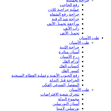
جراحة تجميلية
رفع الحاجب
عملية جراحية للإذن
جراحة رفع الشفاه
جراحة شد الرقبة
مراجعة تجميل الأنف
رأب الأنف
تجميل الأنف
طب الأسنان
طب الأسنان
جراحة اللبية
أسنان متاثرة
زرع الأسنان
أورام الفك
كيسات الفك
كسور الفك
رفع الجيوب الأنفية وعملية العظام السنخية
الجراحة قبل البدلة
المفصل الصدغي الفكي
طب الأسنان
تتحرك شعبة الافتراضات
مجموع البدلة
أسنان البورسلين
بورسلين لامينا