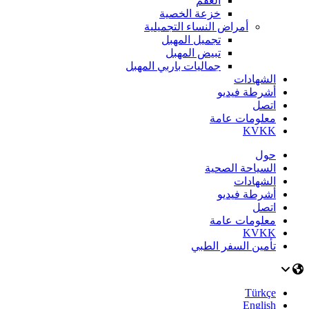
العقم
خزعة الخصية
أمراض النساء التجميلية
تجميل المهبل
تبيض المهبل
جماليات باربي المهبل
الشهادات
أشرطة فيديو
اتصل
معلومات عامة
KVKK
حول
السياحة الصحية
الشهادات
أشرطة فيديو
اتصل
معلومات عامة
KVKK
تأمين السفر الطبي
Türkçe
English