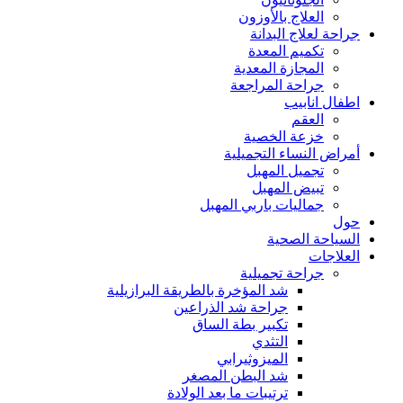
العلاج بالأوزون
جراحة لعلاج البدانة
تكميم المعدة
المجازة المعدية
جراحة المراجعة
اطفال انابيب
العقم
خزعة الخصية
أمراض النساء التجميلية
تجميل المهبل
تبيض المهبل
جماليات باربي المهبل
حول
السياحة الصحية
العلاجات
جراحة تجميلية
شد المؤخرة بالطريقة البرازيلية
جراحة شد الذراعين
تكبير بطة الساق
التثدي
الميزوثيرابي
شد البطن المصغر
ترتيبات ما بعد الولادة