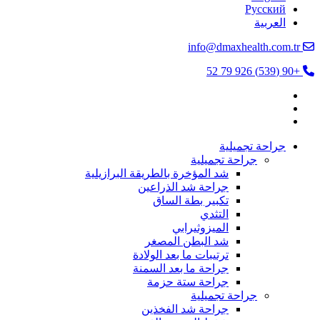
Русский
العربية
info@dmaxhealth.com.tr
+90 (539) 926 79 52
جراحة تجميلية
جراحة تجميلية
شد المؤخرة بالطريقة البرازيلية
جراحة شد الذراعين
تكبير بطة الساق
التثدي
الميزوثيرابي
شد البطن المصغر
ترتيبات ما بعد الولادة
جراحة ما بعد السمنة
جراحة ستة حزمة
جراحة تجميلية
جراحة شد الفخذين