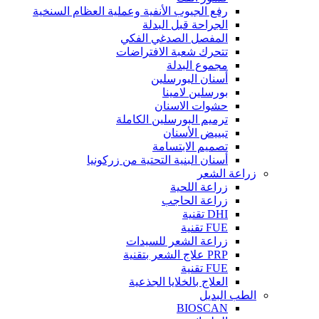
رفع الجيوب الأنفية وعملية العظام السنخية
الجراحة قبل البدلة
المفصل الصدغي الفكي
تتحرك شعبة الافتراضات
مجموع البدلة
أسنان البورسلين
بورسلين لامينا
حشوات الاسنان
ترميم البورسلين الكاملة
تبييض الأسنان
تصميم الابتسامة
أسنان البنية التحتية من زركونيا
زراعة الشعر
زراعة اللحية
زراعة الحاجب
DHI تقنية
FUE تقنية
زراعة الشعر للسيدات
PRP علاج الشعر بتقنية
FUE تقنية
العلاج بالخلايا الجذعية
الطب البديل
BIOSCAN