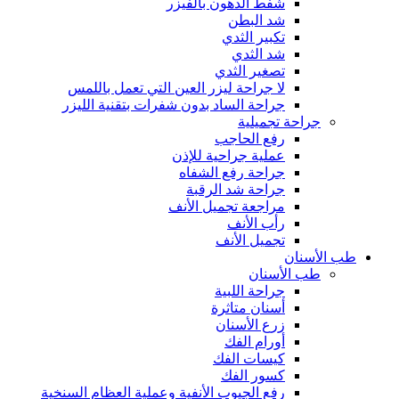
شفط الدهون بالفيزر
شد البطن
تكبير الثدي
شد الثدي
تصغير الثدي
لا جراحة ليزر العين التي تعمل باللمس
جراحة الساد بدون شفرات بتقنية الليزر
جراحة تجميلية
رفع الحاجب
عملية جراحية للإذن
جراحة رفع الشفاه
جراحة شد الرقبة
مراجعة تجميل الأنف
رأب الأنف
تجميل الأنف
طب الأسنان
طب الأسنان
جراحة اللبية
أسنان متاثرة
زرع الأسنان
أورام الفك
كيسات الفك
كسور الفك
رفع الجيوب الأنفية وعملية العظام السنخية