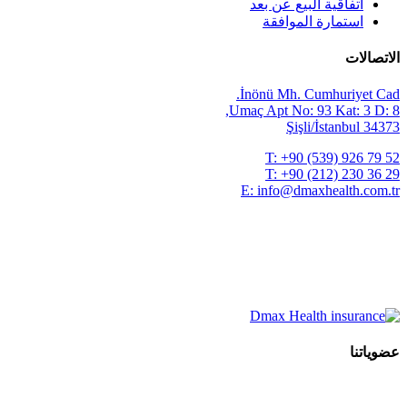
اتفاقية البيع عن بعد
استمارة الموافقة
الاتصالات
İnönü Mh. Cumhuriyet Cad.
Umaç Apt No: 93 Kat: 3 D: 8,
34373 Şişli/İstanbul
T:
+90 (539) 926 79 52
T:
+90 (212) 230 36 29
E:
info@dmaxhealth.com.tr
عضوياتنا