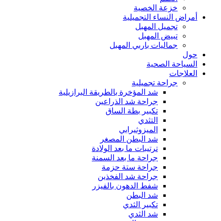
خزعة الخصية
أمراض النساء التجميلية
تجميل المهبل
تبيض المهبل
جماليات باربي المهبل
حول
السياحة الصحية
العلاجات
جراحة تجميلية
شد المؤخرة بالطريقة البرازيلية
جراحة شد الذراعين
تكبير بطة الساق
التثدي
الميزوثيرابي
شد البطن المصغر
ترتيبات ما بعد الولادة
جراحة ما بعد السمنة
جراحة ستة حزمة
جراحة شد الفخذين
شفط الدهون بالفيزر
شد البطن
تكبير الثدي
شد الثدي