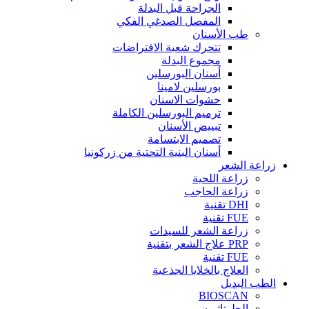
الجراحة قبل البدلة
المفصل الصدغي الفكي
طب الأسنان
تتحرك شعبة الافتراضات
مجموع البدلة
أسنان البورسلين
بورسلين لامينا
حشوات الاسنان
ترميم البورسلين الكاملة
تبييض الأسنان
تصميم الابتسامة
أسنان البنية التحتية من زركونيا
زراعة الشعر
زراعة اللحية
زراعة الحاجب
DHI تقنية
FUE تقنية
زراعة الشعر للسيدات
PRP علاج الشعر بتقنية
FUE تقنية
العلاج بالخلايا الجذعية
الطب البديل
BIOSCAN
الجلوتاثيون