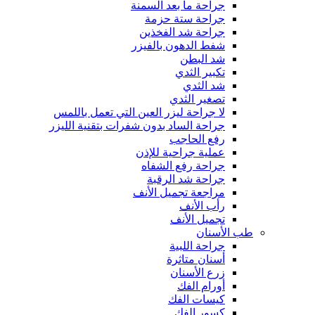
جراحة ما بعد السمنة
جراحة ستة حزمة
جراحة شد الفخذين
شفط الدهون بالفيزر
شد البطن
تكبير الثدي
شد الثدي
تصغير الثدي
لا جراحة ليزر العين التي تعمل باللمس
جراحة الساد بدون شفرات بتقنية الليزر
رفع الحاجب
عملية جراحية للإذن
جراحة رفع الشفاه
جراحة شد الرقبة
مراجعة تجميل الأنف
رأب الأنف
تجميل الأنف
طب الأسنان
جراحة اللبية
أسنان متاثرة
زرع الأسنان
أورام الفك
كيسات الفك
كسور الفك