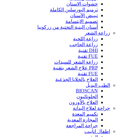
حشوات الاسنان
ترميم البورسلين الكاملة
تبييض الأسنان
تصميم الابتسامة
أسنان البنية التحتية من زركونيا
زراعة الشعر
زراعة اللحية
زراعة الحاجب
DHI تقنية
FUE تقنية
زراعة الشعر للسيدات
PRP علاج الشعر بتقنية
FUE تقنية
العلاج بالخلايا الجذعية
الطب البديل
BIOSCAN
الجلوتاثيون
العلاج بالأوزون
جراحة لعلاج البدانة
تكميم المعدة
المجازة المعدية
جراحة المراجعة
اطفال انابيب