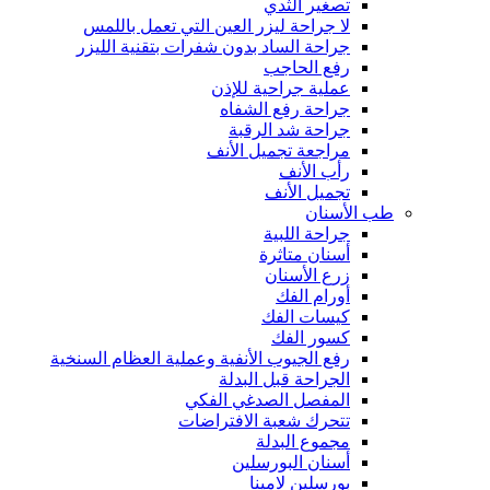
تصغير الثدي
لا جراحة ليزر العين التي تعمل باللمس
جراحة الساد بدون شفرات بتقنية الليزر
رفع الحاجب
عملية جراحية للإذن
جراحة رفع الشفاه
جراحة شد الرقبة
مراجعة تجميل الأنف
رأب الأنف
تجميل الأنف
طب الأسنان
جراحة اللبية
أسنان متاثرة
زرع الأسنان
أورام الفك
كيسات الفك
كسور الفك
رفع الجيوب الأنفية وعملية العظام السنخية
الجراحة قبل البدلة
المفصل الصدغي الفكي
تتحرك شعبة الافتراضات
مجموع البدلة
أسنان البورسلين
بورسلين لامينا