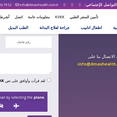
26 79 52
info@dmaxhealth.com.tr
طلب استدعاء!
تأمين السفر الطبي
KVKK
معلومات عامة
اتصل
أشرطة 
ية
اطفال انابيب
جراحة لعلاج البدانة
الطب البديل
الاتصال بنا على
.
info@dmaxhealth.
لقد قرأت وأوافق على نص
KK
an by selecting the
plane
.