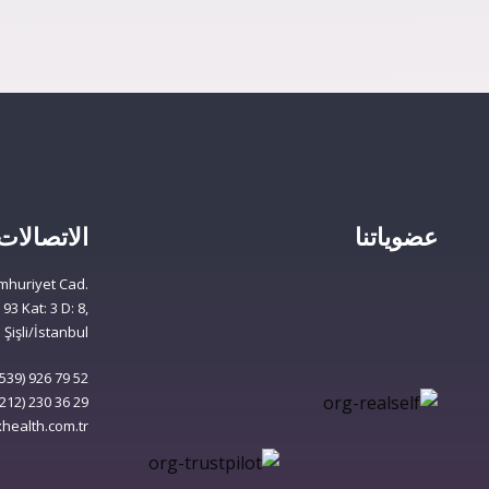
عضوياتنا
الاتصالات
mhuriyet Cad.
93 Kat: 3 D: 8,
 Şişli/İstanbul
539) 926 79 52
212) 230 36 29
ealth.com.tr