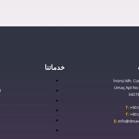
خدماتنا
İnönü Mh. Cu
Umaç Apt No: 
ا
34373
T:
+90 (
T:
+90 (
E:
info@dmaxh