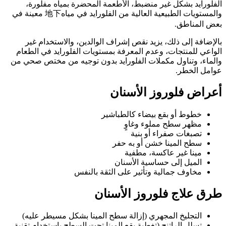
الفلورايد بشكل غير منضبط، الأطعمة المحضرة بمياه مفلورة،
والمستويات الطبيعية العالية من الفلورايد في مياه地下 معينة في
بعض المناطق.
بالإضافة إلى ذلك، يزيد نقص إشراف الوالدين، والاستخدام غير
الواعي للمنتجات، وعدم المعرفة بمستويات الفلورايد في الطعام
والماء، وتناول مكملات الفلورايد بدون توجيه من مختص صحي من
عوامل الخطر.
أعراض فلوروز الأسنان
خطوط أو بقع بيضاء كالطباشير
مظهر سطح مملوء وغاوٍ
تصبغات صفراء أو بنية
سطح المينا خشن أو به حفر
مينا غير عاكسة، مطفية
الميل إلى حساسية الأسنان
مخاوف جمالية وتأثير على الثقة بالنفس
طرق علاج فلوروز الأسنان
التجليخ المجهري (إزالة سطح المينا بشكل مسيطر عليه)
تسلل الراتنج (تغطية بقع المينا تحت السطح باستخدام تقنية