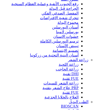
رفع الجيوب الأنفية وعملية العظام السنخية
الجراحة قبل البدلة
المفصل الصدغي الفكي
تتحرك شعبة الافتراضات
مجموع البدلة
أسنان البورسلين
بورسلين لامينا
حشوات الاسنان
ترميم البورسلين الكاملة
تبييض الأسنان
تصميم الابتسامة
أسنان البنية التحتية من زركونيا
زراعة الشعر
زراعة اللحية
زراعة الحاجب
DHI تقنية
FUE تقنية
زراعة الشعر للسيدات
PRP علاج الشعر بتقنية
FUE تقنية
العلاج بالخلايا الجذعية
الطب البديل
BIOSCAN