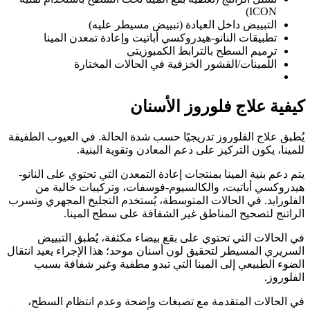
ICON)
التبييض داخل العيادة (تبييض مسيطر عليه)
تطبيقات النانو-هيدروكسي أباتيت وإعادة تمعدن المينا
ترميم السطح بالترابط الكمبوزيتي
اللّمينات/القشور الخزفية في الحالات المختارة
كيفية علاج فلوروز الأسنان
يُطبق علاج الفلوروز تدريجيًا حسب شدة الحالة. في العيوب الطفيفة
للمينا، يكون التركيز على دعم المعادن وتقوية البنية.
يتم دعم بنية المينا بمنتجات إعادة التمعدن التي تحتوي على النانو-
هيدروكسي أباتيت، والكالسيوم-فوسفات، وتركيبات خالية من
الفلورايد. في الحالات المتوسطة، يُستخدم التجليخ المجهري وتسرب
الراتنج لتصحيح المناطق غير الشفافة على سطح المينا.
في الحالات التي تحتوي على بقع بيضاء مكثفة، يُطبق التبييض
السريري المسيطر لتحقيق لون أسنان موحد؛ هذا الإجراء يعيد انتقال
الضوء الطبيعي إلى المينا التي تبدو مطفية وغير شفافة بسبب
الفلوروز.
في الحالات المتقدمة مع تصبغات واضحة وعدم انتظام السطح،