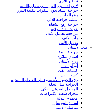
تصغير الثدي
لا جراحة ليزر العين التي تعمل باللمس
جراحة الساد بدون شفرات بتقنية الليزر
رفع الحاجب
عملية جراحية للإذن
جراحة رفع الشفاه
جراحة شد الرقبة
مراجعة تجميل الأنف
رأب الأنف
تجميل الأنف
طب الأسنان
جراحة اللبية
أسنان متاثرة
زرع الأسنان
أورام الفك
كيسات الفك
كسور الفك
رفع الجيوب الأنفية وعملية العظام السنخية
الجراحة قبل البدلة
المفصل الصدغي الفكي
تتحرك شعبة الافتراضات
مجموع البدلة
أسنان البورسلين
بورسلين لامينا