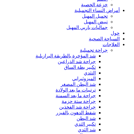
خزعة الخصية
أمراض النساء التجميلية
تجميل المهبل
تبيض المهبل
جماليات باربي المهبل
حول
السياحة الصحية
العلاجات
جراحة تجميلية
شد المؤخرة بالطريقة البرازيلية
جراحة شد الذراعين
تكبير بطة الساق
التثدي
الميزوثيرابي
شد البطن المصغر
ترتيبات ما بعد الولادة
جراحة ما بعد السمنة
جراحة ستة حزمة
جراحة شد الفخذين
شفط الدهون بالفيزر
شد البطن
تكبير الثدي
شد الثدي