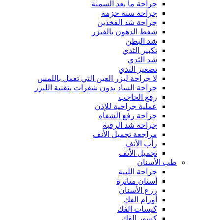
جراحة ما بعد السمنة
جراحة ستة حزمة
جراحة شد الفخذين
شفط الدهون بالفيزر
شد البطن
تكبير الثدي
شد الثدي
تصغير الثدي
لا جراحة ليزر العين التي تعمل باللمس
جراحة الساد بدون شفرات بتقنية الليزر
رفع الحاجب
عملية جراحية للإذن
جراحة رفع الشفاه
جراحة شد الرقبة
مراجعة تجميل الأنف
رأب الأنف
تجميل الأنف
طب الأسنان
جراحة اللبية
أسنان متاثرة
زرع الأسنان
أورام الفك
كيسات الفك
كسور الفك