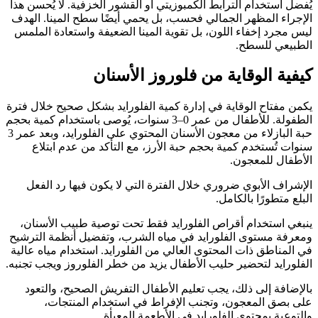
يُفضل استخدام الترابط الكمبوزيتي أو القشور الخزفية. لا يُحسن هذا
الإجراء المظهر الجمالي فحسب، بل يحمي أيضًا سطح المينا. الهدف
ليس مجرد إخفاء اللون، بل تقوية المينا الضعيفة واستعادة الملمس
الطبيعي للسطح.
كيفية الوقاية من فلوروز الأسنان
يكمن مفتاح الوقاية في إدارة كمية الفلورايد بشكل صحيح خلال فترة
الطفولة. للأطفال من عمر 0–3 سنوات، يُوصى باستخدام كمية بحجم
حبة البازلاء من معجون الأسنان المحتوي على الفلورايد، وبعد عمر 3
سنوات تُستخدم كمية بحجم حبة الأرز، مع التأكد من عدم ابتلاع
الأطفال للمعجون.
الإشراف الأبوي ضروري خلال الفترة التي لا يكون فيها رد الفعل
البلع متطورًا بالكامل.
ينبغي استخدام أقراص الفلورايد فقط تحت توصية طبيب الأسنان،
ومعرفة مستوى الفلورايد في مياه الشرب، وتفضيل أنظمة الترشيح
في المناطق ذات المحتوى العالي من الفلورايد. استخدام مياه عالية
الفلورايد لتحضير حليب الأطفال يزيد من خطر الفلوروز ويجب تجنبه.
بالإضافة إلى ذلك، يجب تعليم الأطفال التفريش الصحيح، والتعود
على بصق المعجون، وتجنب الإفراط في استخدام المنتجات،
والتوعية بمحتوى الفلورايد في الأطعمة المعبأة.