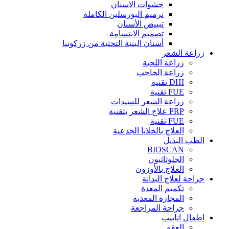
حشوات الاسنان
ترميم البورسلين الكاملة
تبييض الأسنان
تصميم الابتسامة
أسنان البنية التحتية من زركونيا
زراعة الشعر
زراعة اللحية
زراعة الحاجب
DHI تقنية
FUE تقنية
زراعة الشعر للسيدات
PRP علاج الشعر بتقنية
FUE تقنية
العلاج بالخلايا الجذعية
الطب البديل
BIOSCAN
الجلوتاثيون
العلاج بالأوزون
جراحة لعلاج البدانة
تكميم المعدة
المجازة المعدية
جراحة المراجعة
اطفال انابيب
العقم