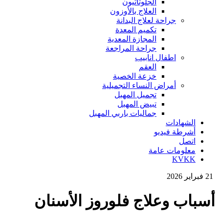
الجلوتاثيون
العلاج بالأوزون
جراحة لعلاج البدانة
تكميم المعدة
المجازة المعدية
جراحة المراجعة
اطفال انابيب
العقم
خزعة الخصية
أمراض النساء التجميلية
تجميل المهبل
تبيض المهبل
جماليات باربي المهبل
الشهادات
أشرطة فيديو
اتصل
معلومات عامة
KVKK
21 فبراير 2026
أسباب وعلاج فلوروز الأسنان