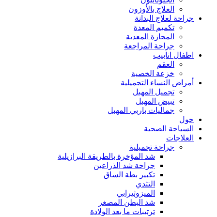
العلاج بالأوزون
جراحة لعلاج البدانة
تكميم المعدة
المجازة المعدية
جراحة المراجعة
اطفال انابيب
العقم
خزعة الخصية
أمراض النساء التجميلية
تجميل المهبل
تبيض المهبل
جماليات باربي المهبل
حول
السياحة الصحية
العلاجات
جراحة تجميلية
شد المؤخرة بالطريقة البرازيلية
جراحة شد الذراعين
تكبير بطة الساق
التثدي
الميزوثيرابي
شد البطن المصغر
ترتيبات ما بعد الولادة