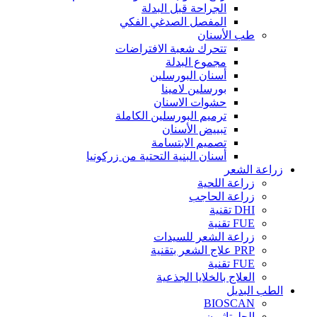
الجراحة قبل البدلة
المفصل الصدغي الفكي
طب الأسنان
تتحرك شعبة الافتراضات
مجموع البدلة
أسنان البورسلين
بورسلين لامينا
حشوات الاسنان
ترميم البورسلين الكاملة
تبييض الأسنان
تصميم الابتسامة
أسنان البنية التحتية من زركونيا
زراعة الشعر
زراعة اللحية
زراعة الحاجب
DHI تقنية
FUE تقنية
زراعة الشعر للسيدات
PRP علاج الشعر بتقنية
FUE تقنية
العلاج بالخلايا الجذعية
الطب البديل
BIOSCAN
الجلوتاثيون