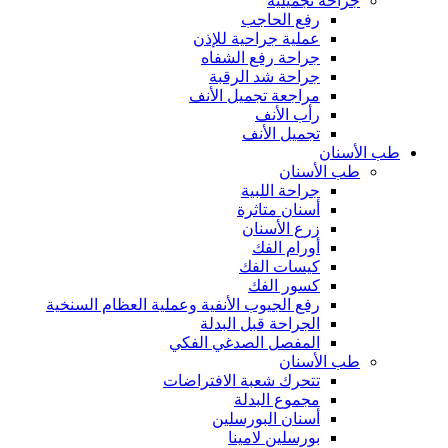
جراحة تجميلية
رفع الحاجب
عملية جراحية للإذن
جراحة رفع الشفاه
جراحة شد الرقبة
مراجعة تجميل الأنف
رأب الأنف
تجميل الأنف
طب الأسنان
طب الأسنان
جراحة اللبية
أسنان متاثرة
زرع الأسنان
أورام الفك
كيسات الفك
كسور الفك
رفع الجيوب الأنفية وعملية العظام السنخية
الجراحة قبل البدلة
المفصل الصدغي الفكي
طب الأسنان
تتحرك شعبة الافتراضات
مجموع البدلة
أسنان البورسلين
بورسلين لامينا