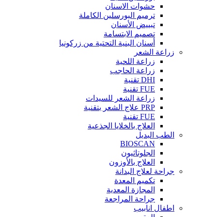
حشوات الاسنان
ترميم البورسلين الكاملة
تبييض الأسنان
تصميم الابتسامة
أسنان البنية التحتية من زركونيا
زراعة الشعر
زراعة اللحية
زراعة الحاجب
DHI تقنية
FUE تقنية
زراعة الشعر للسيدات
PRP علاج الشعر بتقنية
FUE تقنية
العلاج بالخلايا الجذعية
الطب البديل
BIOSCAN
الجلوتاثيون
العلاج بالأوزون
جراحة لعلاج البدانة
تكميم المعدة
المجازة المعدية
جراحة المراجعة
اطفال انابيب