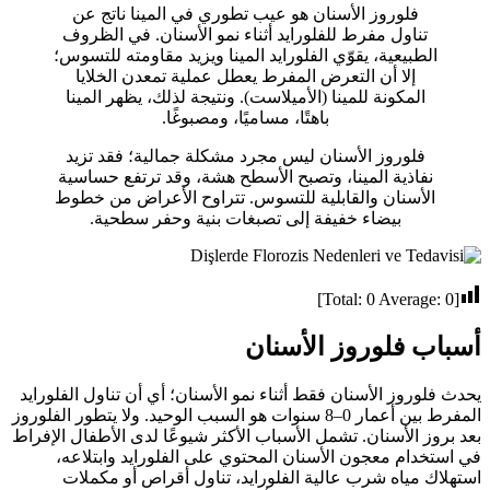
فلوروز الأسنان هو عيب تطوري في المينا ناتج عن
تناول مفرط للفلورايد أثناء نمو الأسنان. في الظروف
الطبيعية، يقوّي الفلورايد المينا ويزيد مقاومته للتسوس؛
إلا أن التعرض المفرط يعطل عملية تمعدن الخلايا
المكونة للمينا (الأميلاست). ونتيجة لذلك، يظهر المينا
باهتًا، مساميًا، ومصبوغًا.
فلوروز الأسنان ليس مجرد مشكلة جمالية؛ فقد تزيد
نفاذية المينا، وتصبح الأسطح هشة، وقد ترتفع حساسية
الأسنان والقابلية للتسوس. تتراوح الأعراض من خطوط
بيضاء خفيفة إلى تصبغات بنية وحفر سطحية.
]
0
Average:
0
[Total:
أسباب فلوروز الأسنان
يحدث فلوروز الأسنان فقط أثناء نمو الأسنان؛ أي أن تناول الفلورايد
المفرط بين أعمار 0–8 سنوات هو السبب الوحيد. ولا يتطور الفلوروز
بعد بروز الأسنان. تشمل الأسباب الأكثر شيوعًا لدى الأطفال الإفراط
في استخدام معجون الأسنان المحتوي على الفلورايد وابتلاعه،
استهلاك مياه شرب عالية الفلورايد، تناول أقراص أو مكملات