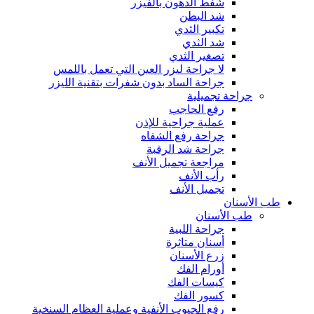
شفط الدهون بالفيزر
شد البطن
تكبير الثدي
شد الثدي
تصغير الثدي
لا جراحة ليزر العين التي تعمل باللمس
جراحة الساد بدون شفرات بتقنية الليزر
جراحة تجميلية
رفع الحاجب
عملية جراحية للإذن
جراحة رفع الشفاه
جراحة شد الرقبة
مراجعة تجميل الأنف
رأب الأنف
تجميل الأنف
طب الأسنان
طب الأسنان
جراحة اللبية
أسنان متاثرة
زرع الأسنان
أورام الفك
كيسات الفك
كسور الفك
رفع الجيوب الأنفية وعملية العظام السنخية