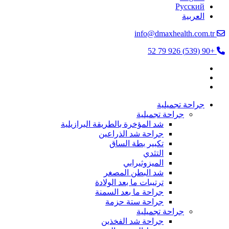
Русский
العربية
info@dmaxhealth.com.tr
+90 (539) 926 79 52
جراحة تجميلية
جراحة تجميلية
شد المؤخرة بالطريقة البرازيلية
جراحة شد الذراعين
تكبير بطة الساق
التثدي
الميزوثيرابي
شد البطن المصغر
ترتيبات ما بعد الولادة
جراحة ما بعد السمنة
جراحة ستة حزمة
جراحة تجميلية
جراحة شد الفخذين