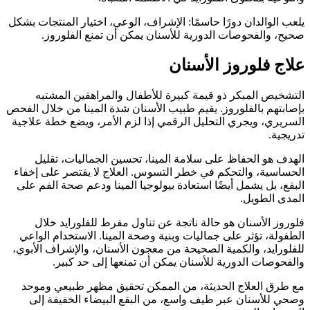
يلعب الوالدان دورًا حاسمًا: الإشراف، الوعي، اختيار المنتجات بشكل
صحيح، والفحوصات الدورية للأسنان يمكن أن تمنع الفلوروز.
علاج فلوروز الأسنان
التشخيص المبكر ذو قيمة كبيرة للأطفال والمراهقين المشتبه
بإصابتهم بالفلوروز. يقيم طبيب الأسنان شدة المينا من خلال الفحص
السريري، ويجري التحليل الرقمي إذا لزم الأمر، ويضع خطة علاجية
تدريجية.
الهدف هو الحفاظ على سلامة المينا، تحسين الجماليات، تقليل
الحساسية، والتحكم في خطر التسوس. العلاج لا يقتصر على إخفاء
البقع، بل يشمل أيضًا استعادة بيولوجيا المينا ودعم صحة الفم على
المدى الطويل.
فلوروز الأسنان هو حالة ناتجة عن تناول مفرط للفلورايد خلال
الطفولة، تؤثر على جماليات وبنية وصحة المينا. الاستخدام الواعي
للفلورايد، والكمية الصحيحة من معجون الأسنان، والإشراف الأبوي،
والفحوصات الدورية للأسنان يمكن أن تمنعها إلى حد كبير.
مع طرق العلاج الحديثة، من الممكن تحقيق مظهر طبيعي وموحد
وصحي للأسنان عبر طيف واسع، من البقع البيضاء الخفيفة إلى