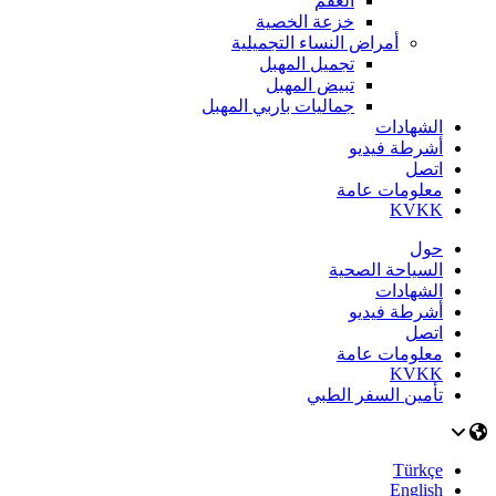
العقم
خزعة الخصية
أمراض النساء التجميلية
تجميل المهبل
تبيض المهبل
جماليات باربي المهبل
الشهادات
أشرطة فيديو
اتصل
معلومات عامة
KVKK
حول
السياحة الصحية
الشهادات
أشرطة فيديو
اتصل
معلومات عامة
KVKK
تأمين السفر الطبي
Türkçe
English