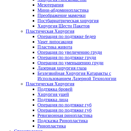
Мезотерапия
Мини-абдоминопластика
Преображение мамочки
Постбариатрическая хирургия
Хирургия Шести Пакетов
Пластическая Хирургия
Операция по подтяжке бедер
Vaser липосакция
Пластика живота
Операция по увеличению груди
Операция по подтяжке груди
Операция по уменьшению груди
Лазерная хирургия глаза
Безлезвийная Хирургия Катаракты с
Использованием Лазерной Технологии
Пластическая Хирургия
Подтяжка бровей
Хирургия ушей
Подтяжка лица
Операция по подтяжке губ
Операция по подтяжке губ
Ревизионная ринопластика
Подсказка Ринопластика
Ринопластика