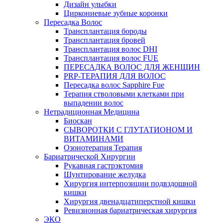
Дизайн улыбки
Циркониевые зубные коронки
Пересадка Волос
Трансплантация бороды
Трансплантация бровей
Трансплантация волос DHI
Трансплантация волос FUE
ПЕРЕСАДКА ВОЛОС ДЛЯ ЖЕНЩИН
PRP-ТЕРАПИЯ ДЛЯ ВОЛОС
Пересадка волос Sapphire Fue
Терапия стволовыми клетками при
выпадении волос
Нетрадиционная Медицина
Биоскан
СЫВОРОТКИ С ГЛУТАТИОНОМ И
ВИТАМИНАМИ
Озонотерапия Терапия
Бариатрической Хирургии
Рукавная гастрэктомия
Шунтирование желудка
Хирургия интерпозиции подвздошной
кишки
Хирургия двенадцатиперстной кишки
Ревизионная бариатрическая хирургия
ЭКО