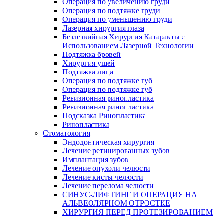
Операция по увеличению груди
Операция по подтяжке груди
Операция по уменьшению груди
Лазерная хирургия глаза
Безлезвийная Хирургия Катаракты с
Использованием Лазерной Технологии
Подтяжка бровей
Хирургия ушей
Подтяжка лица
Операция по подтяжке губ
Операция по подтяжке губ
Ревизионная ринопластика
Ревизионная ринопластика
Подсказка Ринопластика
Ринопластика
Стоматология
Эндодонтическая хирургия
Лечение ретинированных зубов
Имплантация зубов
Лечение опухоли челюсти
Лечение кисты челюсти
Лечение перелома челюсти
СИНУС-ЛИФТИНГ И ОПЕРАЦИЯ НА
АЛЬВЕОЛЯРНОМ ОТРОСТКЕ
ХИРУРГИЯ ПЕРЕД ПРОТЕЗИРОВАНИЕМ