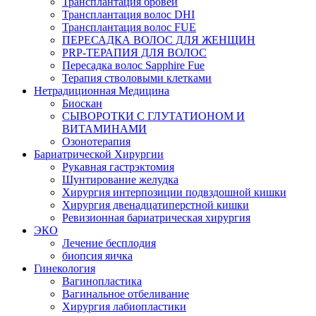
Трансплантация бровей
Трансплантация волос DHI
Трансплантация волос FUE
ПЕРЕСАДКА ВОЛОС ДЛЯ ЖЕНЩИН
PRP-ТЕРАПИЯ ДЛЯ ВОЛОС
Пересадка волос Sapphire Fue
Терапия стволовыми клетками
Нетрадиционная Медицина
Биоскан
СЫВОРОТКИ С ГЛУТАТИОНОМ И
ВИТАМИНАМИ
Озонотерапия
Бариатрической Хирургии
Рукавная гастрэктомия
Шунтирование желудка
Хирургия интерпозиции подвздошной кишки
Хирургия двенадцатиперстной кишки
Ревизионная бариатрическая хирургия
ЭКО
Лечение бесплодия
биопсия яичка
Гинекология
Вагинопластика
Вагинальное отбеливание
Хирургия лабиопластики