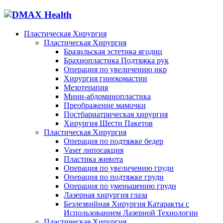
Пластическая Хирургия
Пластическая Хирургия
Бразильская эстетика ягодиц
Брахиопластика Подтяжка рук
Операция по увеличению икр
Хирургия гинекомастии
Мезотерапия
Мини-абдоминопластика
Преображение мамочки
Постбариатрическая хирургия
Хирургия Шести Пакетов
Пластическая Хирургия
Операция по подтяжке бедер
Vaser липосакция
Пластика живота
Операция по увеличению груди
Операция по подтяжке груди
Операция по уменьшению груди
Лазерная хирургия глаза
Безлезвийная Хирургия Катаракты с
Использованием Лазерной Технологии
Пластическая Хирургия