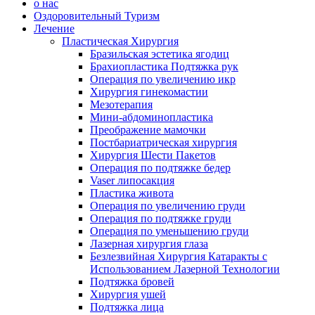
о нас
Оздоровительный Туризм
Лечение
Пластическая Хирургия
Бразильская эстетика ягодиц
Брахиопластика Подтяжка рук
Операция по увеличению икр
Хирургия гинекомастии
Мезотерапия
Мини-абдоминопластика
Преображение мамочки
Постбариатрическая хирургия
Хирургия Шести Пакетов
Операция по подтяжке бедер
Vaser липосакция
Пластика живота
Операция по увеличению груди
Операция по подтяжке груди
Операция по уменьшению груди
Лазерная хирургия глаза
Безлезвийная Хирургия Катаракты с
Использованием Лазерной Технологии
Подтяжка бровей
Хирургия ушей
Подтяжка лица