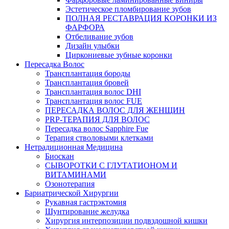
Эстетическое пломбирование зубов
ПОЛНАЯ РЕСТАВРАЦИЯ КОРОНКИ ИЗ
ФАРФОРА
Отбеливание зубов
Дизайн улыбки
Циркониевые зубные коронки
Пересадка Волос
Трансплантация бороды
Трансплантация бровей
Трансплантация волос DHI
Трансплантация волос FUE
ПЕРЕСАДКА ВОЛОС ДЛЯ ЖЕНЩИН
PRP-ТЕРАПИЯ ДЛЯ ВОЛОС
Пересадка волос Sapphire Fue
Терапия стволовыми клетками
Нетрадиционная Медицина
Биоскан
СЫВОРОТКИ С ГЛУТАТИОНОМ И
ВИТАМИНАМИ
Озонотерапия
Бариатрической Хирургии
Рукавная гастрэктомия
Шунтирование желудка
Хирургия интерпозиции подвздошной кишки