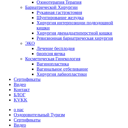
Озонотерапия Терапия
Бариатрической Хирургии
Рукавная гастрэктомия
Шунтирование желудка
Хирургия интерпозиции подвздошной
кишки
Хирургия двенадцатиперстной кишки
Ревизионная бариатрическая хирургия
ЭКО
Лечение бесплодия
биопсия яичка
Косметическая Гинекология
Вагинопластика
Вагинальное отбеливание
Хирургия лабиопластики
Сертификаты
Видео
Контакт
БЛОГ
KVKK
о нас
Оздоровительный Туризм
Сертификаты
Видео