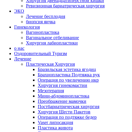
Хирургия двенадцатиперстной кишки
Ревизионная бариатрическая хирургия
ЭКО
Лечение бесплодия
биопсия яичка
Гинекология
Вагинопластика
Вагинальное отбеливание
Хирургия лабиопластики
о нас
Оздоровительный Туризм
Лечение
Пластическая Хирургия
Бразильская эстетика ягодиц
Брахиопластика Подтяжка рук
Операция по увеличению икр
Хирургия гинекомастии
Мезотерапия
Мини-абдоминопластика
Преображение мамочки
Постбариатрическая хирургия
Хирургия Шести Пакетов
Операция по подтяжке бедер
Vaser липосакция
Пластика живота