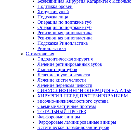
Безлезвийная Хирургия Катаракты с Использ
Подтяжка бровей
Хирургия ушей
Подтяжка лица
Операция по подтяжке губ
Операция по подтяжке губ
Ревизионная ринопластика
Ревизионная ринопластика
Подсказка Ринопластика
Ринопластика
Стоматология
Эндодонтическая хирургия
Лечение ретинированных зубов
Имплантация зубов
Лечение опухоли челюсти
Лечение кисты челюсти
Лечение перелома челюсти
СИНУС-ЛИФТИНГ И ОПЕРАЦИЯ НА АЛЬ
ХИРУРГИЯ ПЕРЕД ПРОТЕЗИРОВАНИЕМ
височно-нижнечелюстного сустава
Съемные частичные протезы
ТОТАЛЬНЫЙ ПРОТЕЗ
Фарфоровые виниры
Фарфоровые ламинированные виниры
Эстетическое пломбирование зубов