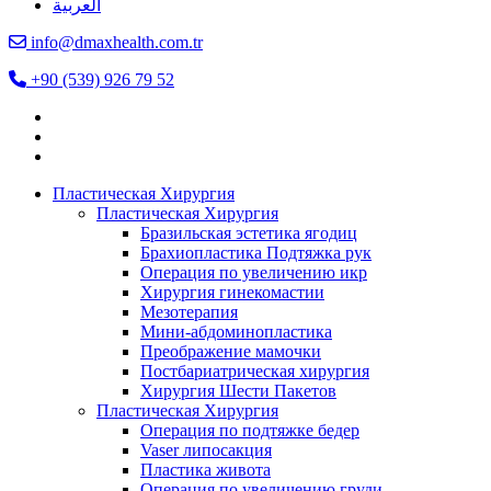
العربية
info@dmaxhealth.com.tr
+90 (539) 926 79 52
Пластическая Хирургия
Пластическая Хирургия
Бразильская эстетика ягодиц
Брахиопластика Подтяжка рук
Операция по увеличению икр
Хирургия гинекомастии
Мезотерапия
Мини-абдоминопластика
Преображение мамочки
Постбариатрическая хирургия
Хирургия Шести Пакетов
Пластическая Хирургия
Операция по подтяжке бедер
Vaser липосакция
Пластика живота
Операция по увеличению груди