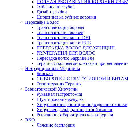
ПОЛНАЯ РЕСТАВРАЦИЯ КОРОНКИ ИЗ Ф
Отбеливание зубов
Дизайн улыбки
Циркониевые зубные коронки
Пересадка Волос
Трансплантация бороды
Трансплантация бровей
Трансплантация волос DHI
Трансплантация волос FUE
ПЕРЕСАДКА ВОЛОС ДЛЯ ЖЕНЩИН
PRP-ТЕРАПИЯ ДЛЯ ВОЛОС
Пересадка волос Sapphire Fue
Терапия стволовыми клетками при выпадении
Нетрадиционная Медицина
Биоскан
СЫВОРОТКИ С ГЛУТАТИОНОМ И ВИТА
Озонотерапия Терапия
Бариатрической Хирургии
Рукавная гастрэктомия
Шунтирование желудка
Хирургия интерпозиции подвздошной кишки
Хирургия двенадцатиперстной кишки
Ревизионная бариатрическая хирургия
ЭКО
Лечение бесплодия