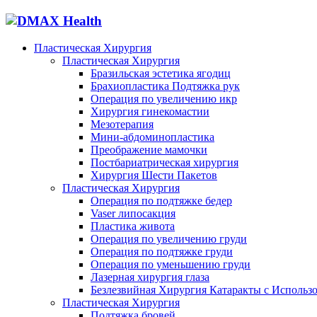
Пластическая Хирургия
Пластическая Хирургия
Бразильская эстетика ягодиц
Брахиопластика Подтяжка рук
Операция по увеличению икр
Хирургия гинекомастии
Мезотерапия
Мини-абдоминопластика
Преображение мамочки
Постбариатрическая хирургия
Хирургия Шести Пакетов
Пластическая Хирургия
Операция по подтяжке бедер
Vaser липосакция
Пластика живота
Операция по увеличению груди
Операция по подтяжке груди
Операция по уменьшению груди
Лазерная хирургия глаза
Безлезвийная Хирургия Катаракты с Использ
Пластическая Хирургия
Подтяжка бровей