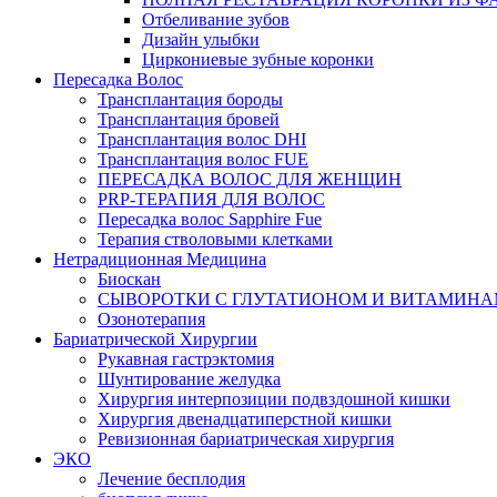
Отбеливание зубов
Дизайн улыбки
Циркониевые зубные коронки
Пересадка Волос
Трансплантация бороды
Трансплантация бровей
Трансплантация волос DHI
Трансплантация волос FUE
ПЕРЕСАДКА ВОЛОС ДЛЯ ЖЕНЩИН
PRP-ТЕРАПИЯ ДЛЯ ВОЛОС
Пересадка волос Sapphire Fue
Терапия стволовыми клетками
Нетрадиционная Медицина
Биоскан
СЫВОРОТКИ С ГЛУТАТИОНОМ И ВИТАМИН
Озонотерапия
Бариатрической Хирургии
Рукавная гастрэктомия
Шунтирование желудка
Хирургия интерпозиции подвздошной кишки
Хирургия двенадцатиперстной кишки
Ревизионная бариатрическая хирургия
ЭКО
Лечение бесплодия