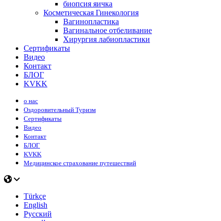
биопсия яичка
Косметическая Гинекология
Вагинопластика
Вагинальное отбеливание
Хирургия лабиопластики
Сертификаты
Видео
Контакт
БЛОГ
KVKK
о нас
Оздоровительный Туризм
Сертификаты
Видео
Контакт
БЛОГ
KVKK
Медицинское страхование путешествий
Türkçe
English
Русский