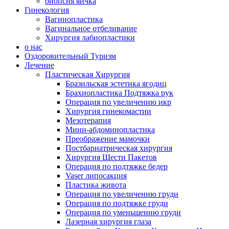
биопсия яичка
Гинекология
Вагинопластика
Вагинальное отбеливание
Хирургия лабиопластики
о нас
Оздоровительный Туризм
Лечение
Пластическая Хирургия
Бразильская эстетика ягодиц
Брахиопластика Подтяжка рук
Операция по увеличению икр
Хирургия гинекомастии
Мезотерапия
Мини-абдоминопластика
Преображение мамочки
Постбариатрическая хирургия
Хирургия Шести Пакетов
Операция по подтяжке бедер
Vaser липосакция
Пластика живота
Операция по увеличению груди
Операция по подтяжке груди
Операция по уменьшению груди
Лазерная хирургия глаза