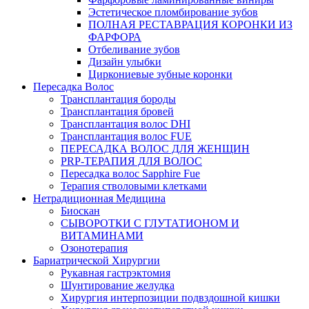
Эстетическое пломбирование зубов
ПОЛНАЯ РЕСТАВРАЦИЯ КОРОНКИ ИЗ
ФАРФОРА
Отбеливание зубов
Дизайн улыбки
Циркониевые зубные коронки
Пересадка Волос
Трансплантация бороды
Трансплантация бровей
Трансплантация волос DHI
Трансплантация волос FUE
ПЕРЕСАДКА ВОЛОС ДЛЯ ЖЕНЩИН
PRP-ТЕРАПИЯ ДЛЯ ВОЛОС
Пересадка волос Sapphire Fue
Терапия стволовыми клетками
Нетрадиционная Медицина
Биоскан
СЫВОРОТКИ С ГЛУТАТИОНОМ И
ВИТАМИНАМИ
Озонотерапия
Бариатрической Хирургии
Рукавная гастрэктомия
Шунтирование желудка
Хирургия интерпозиции подвздошной кишки