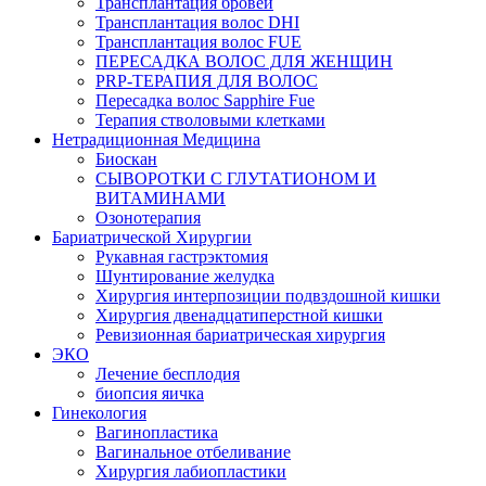
Трансплантация бровей
Трансплантация волос DHI
Трансплантация волос FUE
ПЕРЕСАДКА ВОЛОС ДЛЯ ЖЕНЩИН
PRP-ТЕРАПИЯ ДЛЯ ВОЛОС
Пересадка волос Sapphire Fue
Терапия стволовыми клетками
Нетрадиционная Медицина
Биоскан
СЫВОРОТКИ С ГЛУТАТИОНОМ И
ВИТАМИНАМИ
Озонотерапия
Бариатрической Хирургии
Рукавная гастрэктомия
Шунтирование желудка
Хирургия интерпозиции подвздошной кишки
Хирургия двенадцатиперстной кишки
Ревизионная бариатрическая хирургия
ЭКО
Лечение бесплодия
биопсия яичка
Гинекология
Вагинопластика
Вагинальное отбеливание
Хирургия лабиопластики