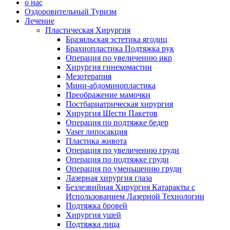
о нас
Оздоровительный Туризм
Лечение
Пластическая Хирургия
Бразильская эстетика ягодиц
Брахиопластика Подтяжка рук
Операция по увеличению икр
Хирургия гинекомастии
Мезотерапия
Мини-абдоминопластика
Преображение мамочки
Постбариатрическая хирургия
Хирургия Шести Пакетов
Операция по подтяжке бедер
Vaser липосакция
Пластика живота
Операция по увеличению груди
Операция по подтяжке груди
Операция по уменьшению груди
Лазерная хирургия глаза
Безлезвийная Хирургия Катаракты с
Использованием Лазерной Технологии
Подтяжка бровей
Хирургия ушей
Подтяжка лица