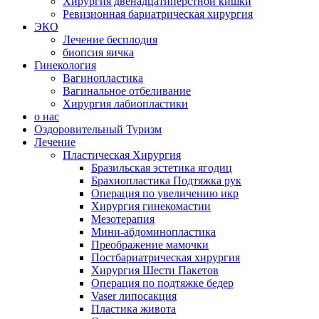
Хирургия двенадцатиперстной кишки
Ревизионная бариатрическая хирургия
ЭКО
Лечение бесплодия
биопсия яичка
Гинекология
Вагинопластика
Вагинальное отбеливание
Хирургия лабиопластики
о нас
Оздоровительный Туризм
Лечение
Пластическая Хирургия
Бразильская эстетика ягодиц
Брахиопластика Подтяжка рук
Операция по увеличению икр
Хирургия гинекомастии
Мезотерапия
Мини-абдоминопластика
Преображение мамочки
Постбариатрическая хирургия
Хирургия Шести Пакетов
Операция по подтяжке бедер
Vaser липосакция
Пластика живота