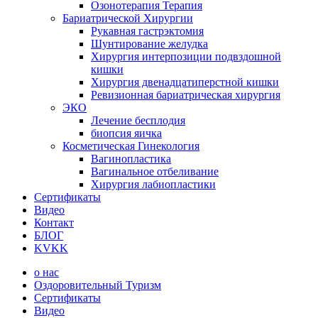
Озонотерапия Терапия
Бариатрической Хирургии
Рукавная гастрэктомия
Шунтирование желудка
Хирургия интерпозиции подвздошной
кишки
Хирургия двенадцатиперстной кишки
Ревизионная бариатрическая хирургия
ЭКО
Лечение бесплодия
биопсия яичка
Косметическая Гинекология
Вагинопластика
Вагинальное отбеливание
Хирургия лабиопластики
Сертификаты
Видео
Контакт
БЛОГ
KVKK
о нас
Оздоровительный Туризм
Сертификаты
Видео