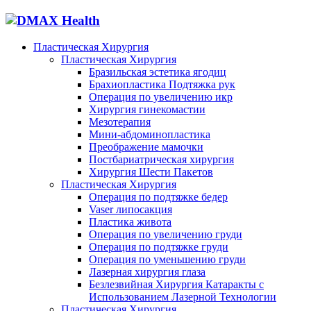
Пластическая Хирургия
Пластическая Хирургия
Бразильская эстетика ягодиц
Брахиопластика Подтяжка рук
Операция по увеличению икр
Хирургия гинекомастии
Мезотерапия
Мини-абдоминопластика
Преображение мамочки
Постбариатрическая хирургия
Хирургия Шести Пакетов
Пластическая Хирургия
Операция по подтяжке бедер
Vaser липосакция
Пластика живота
Операция по увеличению груди
Операция по подтяжке груди
Операция по уменьшению груди
Лазерная хирургия глаза
Безлезвийная Хирургия Катаракты с
Использованием Лазерной Технологии
Пластическая Хирургия