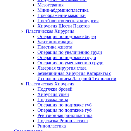
Мезотерапия
Мини-абдоминопластика
Преображение мамочки
Постбариатрическая хирургия
Хирургия Шести Пакетов
Пластическая Хирургия
Операция по подтяжке бедер
Vaser липосакция
Пластика живота
Операция по увеличению груди
Операция по подтяжке груди
Операция по уменьшению груди
Лазерная хирургия глаза
Безлезвийная Хирургия Катаракты с
Использованием Лазерной Технологии
Пластическая Хирургия
Подтяжка бровей
Хирургия ушей
Подтяжка лица
Операция по подтяжке губ
Операция по подтяжке губ
Ревизионная ринопластика
Подсказка Ринопластика
Ринопластика