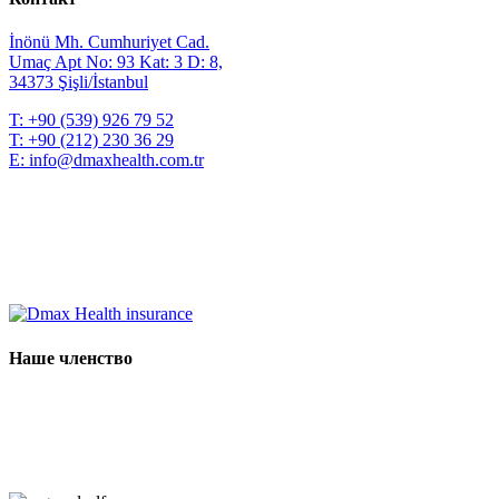
İnönü Mh. Cumhuriyet Cad.
Umaç Apt No: 93 Kat: 3 D: 8,
34373 Şişli/İstanbul
T:
+90 (539) 926 79 52
T:
+90 (212) 230 36 29
E:
info@dmaxhealth.com.tr
Наше членство