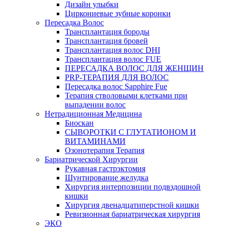
Дизайн улыбки
Циркониевые зубные коронки
Пересадка Волос
Трансплантация бороды
Трансплантация бровей
Трансплантация волос DHI
Трансплантация волос FUE
ПЕРЕСАДКА ВОЛОС ДЛЯ ЖЕНЩИН
PRP-ТЕРАПИЯ ДЛЯ ВОЛОС
Пересадка волос Sapphire Fue
Терапия стволовыми клетками при
выпадении волос
Нетрадиционная Медицина
Биоскан
СЫВОРОТКИ С ГЛУТАТИОНОМ И
ВИТАМИНАМИ
Озонотерапия Терапия
Бариатрической Хирургии
Рукавная гастрэктомия
Шунтирование желудка
Хирургия интерпозиции подвздошной
кишки
Хирургия двенадцатиперстной кишки
Ревизионная бариатрическая хирургия
ЭКО