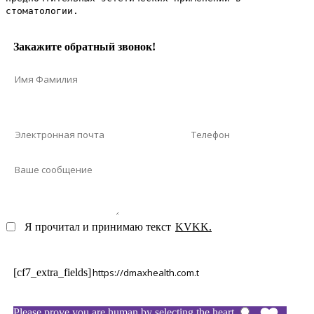
стоматологии.
Закажите обратный звонок!
Я прочитал и принимаю текст
KVKK.
[cf7_extra_fields]
Please prove you are human by selecting the
heart
.