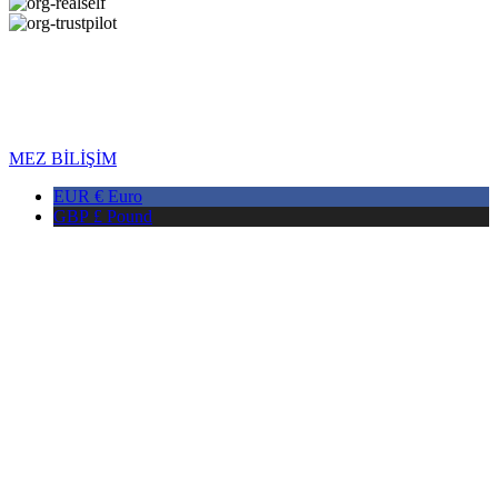
Copyright © 2026 DMAX HEALTH. Все права защищены. Дата
последнего обновления: 08.08.2026
MEZ BİLİŞİM
EUR €
Euro
GBP £
Pound