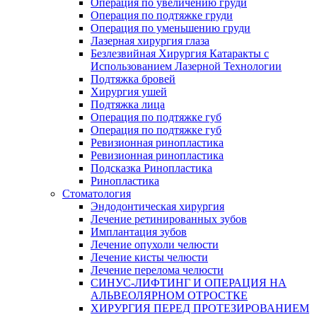
Операция по увеличению груди
Операция по подтяжке груди
Операция по уменьшению груди
Лазерная хирургия глаза
Безлезвийная Хирургия Катаракты с
Использованием Лазерной Технологии
Подтяжка бровей
Хирургия ушей
Подтяжка лица
Операция по подтяжке губ
Операция по подтяжке губ
Ревизионная ринопластика
Ревизионная ринопластика
Подсказка Ринопластика
Ринопластика
Стоматология
Эндодонтическая хирургия
Лечение ретинированных зубов
Имплантация зубов
Лечение опухоли челюсти
Лечение кисты челюсти
Лечение перелома челюсти
СИНУС-ЛИФТИНГ И ОПЕРАЦИЯ НА
АЛЬВЕОЛЯРНОМ ОТРОСТКЕ
ХИРУРГИЯ ПЕРЕД ПРОТЕЗИРОВАНИЕМ