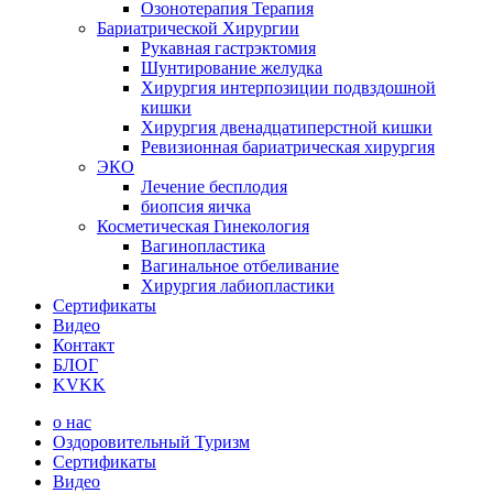
Озонотерапия Терапия
Бариатрической Хирургии
Рукавная гастрэктомия
Шунтирование желудка
Хирургия интерпозиции подвздошной
кишки
Хирургия двенадцатиперстной кишки
Ревизионная бариатрическая хирургия
ЭКО
Лечение бесплодия
биопсия яичка
Косметическая Гинекология
Вагинопластика
Вагинальное отбеливание
Хирургия лабиопластики
Сертификаты
Видео
Контакт
БЛОГ
KVKK
о нас
Оздоровительный Туризм
Сертификаты
Видео