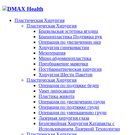
Пластическая Хирургия
Пластическая Хирургия
Бразильская эстетика ягодиц
Брахиопластика Подтяжка рук
Операция по увеличению икр
Хирургия гинекомастии
Мезотерапия
Мини-абдоминопластика
Преображение мамочки
Постбариатрическая хирургия
Хирургия Шести Пакетов
Пластическая Хирургия
Операция по подтяжке бедер
Vaser липосакция
Пластика живота
Операция по увеличению груди
Операция по подтяжке груди
Операция по уменьшению груди
Лазерная хирургия глаза
Безлезвийная Хирургия Катаракты с
Использованием Лазерной Технологии
Пластическая Хирургия