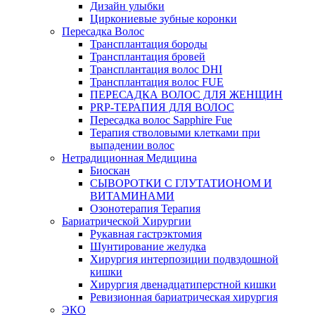
Дизайн улыбки
Циркониевые зубные коронки
Пересадка Волос
Трансплантация бороды
Трансплантация бровей
Трансплантация волос DHI
Трансплантация волос FUE
ПЕРЕСАДКА ВОЛОС ДЛЯ ЖЕНЩИН
PRP-ТЕРАПИЯ ДЛЯ ВОЛОС
Пересадка волос Sapphire Fue
Терапия стволовыми клетками при
выпадении волос
Нетрадиционная Медицина
Биоскан
СЫВОРОТКИ С ГЛУТАТИОНОМ И
ВИТАМИНАМИ
Озонотерапия Терапия
Бариатрической Хирургии
Рукавная гастрэктомия
Шунтирование желудка
Хирургия интерпозиции подвздошной
кишки
Хирургия двенадцатиперстной кишки
Ревизионная бариатрическая хирургия
ЭКО