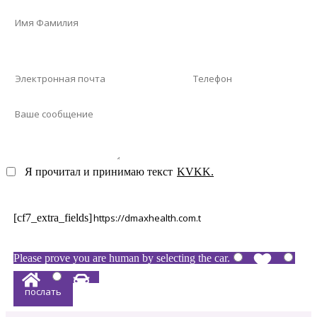
Я прочитал и принимаю текст
KVKK.
[cf7_extra_fields]
Please prove you are human by selecting the
car
.