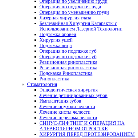
Операция по увеличению груди
Операция по подтяжке груди
Операция по уменьшению груди
Лазерная хирургия глаза
Безлезвийная Хирургия Катаракты с
Использованием Лазерной Технологии
Подтяжка бровей
Хирургия ушей
Подтяжка лица
Операция по подтяжке губ
Операция по подтяжке губ
Ревизионная ринопластика
Ревизионная ринопластика
Подсказка Ринопластика
Ринопластика
Стоматология
Эндодонтическая хирургия
Лечение ретинированных зубов
Имплантация зубов
Лечение опухоли челюсти
Лечение кисты челюсти
Лечение перелома челюсти
СИНУС-ЛИФТИНГ И ОПЕРАЦИЯ НА
АЛЬВЕОЛЯРНОМ ОТРОСТКЕ
ХИРУРГИЯ ПЕРЕД ПРОТЕЗИРОВАНИЕМ