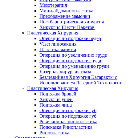
Мезотерапия
Мини-абдоминопластика
Преображение мамочки
Постбариатрическая хирургия
Хирургия Шести Пакетов
Пластическая Хирургия
Операция по подтяжке бедер
Vaser липосакция
Пластика живота
Операция по увеличению груди
Операция по подтяжке груди
Операция по уменьшению груди
Лазерная хирургия глаза
Безлезвийная Хирургия Катаракты с
Использованием Лазерной Технологии
Пластическая Хирургия
Подтяжка бровей
Хирургия ушей
Подтяжка лица
Операция по подтяжке губ
Операция по подтяжке губ
Ревизионная ринопластика
Подсказка Ринопластика
Ринопластика