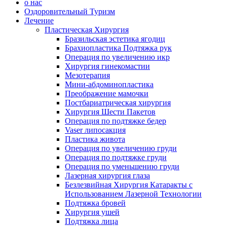
о нас
Оздоровительный Туризм
Лечение
Пластическая Хирургия
Бразильская эстетика ягодиц
Брахиопластика Подтяжка рук
Операция по увеличению икр
Хирургия гинекомастии
Мезотерапия
Мини-абдоминопластика
Преображение мамочки
Постбариатрическая хирургия
Хирургия Шести Пакетов
Операция по подтяжке бедер
Vaser липосакция
Пластика живота
Операция по увеличению груди
Операция по подтяжке груди
Операция по уменьшению груди
Лазерная хирургия глаза
Безлезвийная Хирургия Катаракты с
Использованием Лазерной Технологии
Подтяжка бровей
Хирургия ушей
Подтяжка лица