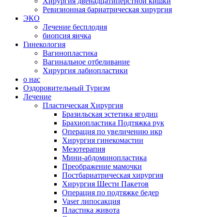
Хирургия двенадцатиперстной кишки
Ревизионная бариатрическая хирургия
ЭКО
Лечение бесплодия
биопсия яичка
Гинекология
Вагинопластика
Вагинальное отбеливание
Хирургия лабиопластики
о нас
Оздоровительный Туризм
Лечение
Пластическая Хирургия
Бразильская эстетика ягодиц
Брахиопластика Подтяжка рук
Операция по увеличению икр
Хирургия гинекомастии
Мезотерапия
Мини-абдоминопластика
Преображение мамочки
Постбариатрическая хирургия
Хирургия Шести Пакетов
Операция по подтяжке бедер
Vaser липосакция
Пластика живота