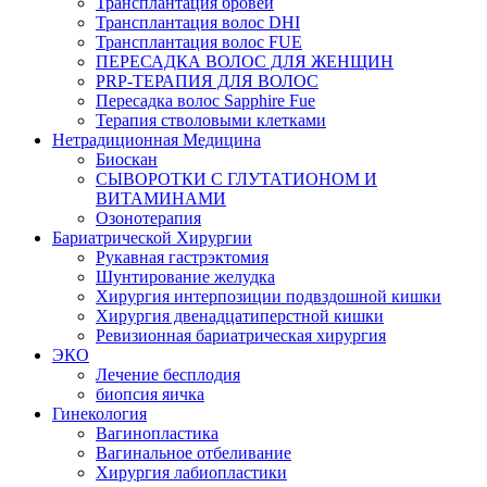
Трансплантация бровей
Трансплантация волос DHI
Трансплантация волос FUE
ПЕРЕСАДКА ВОЛОС ДЛЯ ЖЕНЩИН
PRP-ТЕРАПИЯ ДЛЯ ВОЛОС
Пересадка волос Sapphire Fue
Терапия стволовыми клетками
Нетрадиционная Медицина
Биоскан
СЫВОРОТКИ С ГЛУТАТИОНОМ И
ВИТАМИНАМИ
Озонотерапия
Бариатрической Хирургии
Рукавная гастрэктомия
Шунтирование желудка
Хирургия интерпозиции подвздошной кишки
Хирургия двенадцатиперстной кишки
Ревизионная бариатрическая хирургия
ЭКО
Лечение бесплодия
биопсия яичка
Гинекология
Вагинопластика
Вагинальное отбеливание
Хирургия лабиопластики