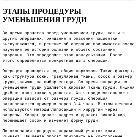
ЭТАПЫ ПРОЦЕДУРЫ
УМЕНЬШЕНИЯ ГРУДИ
Во время процесса перед уменьшением груди, как и в
других операциях, ожидания и опасения пациентки
выслушиваются, и решение об операции принимается после
изучения ее истории болезни и общего состояния
здоровья. Это определяет этап консультации. После
этого определяется конкретная дата операции.
Операция проводится под общим наркозом. Такие факторы,
как структура кожи, гранулярная ткань, сосок и размер
груди, влияют на выбор метода. Во время операции по
уменьшению груди удаляется жировая ткань груди. Лишняя
дряблая кожа также удаляется. Хотя продолжительность
операции зависит от размера груди, операция
заканчивается примерно через 3-4 часа.
В этом лечении
используются методы липосакции и хирургии через
разрезы. Хирург делает надрез и удаляет лишний жир,
перемещает сосок и изменяет форму груди.
По окончании процедуры пораженный участок кожи
ушивают. Пациента просят приходить на контрольные