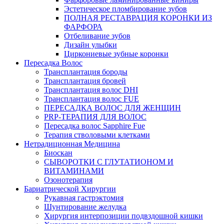
Эстетическое пломбирование зубов
ПОЛНАЯ РЕСТАВРАЦИЯ КОРОНКИ ИЗ
ФАРФОРА
Отбеливание зубов
Дизайн улыбки
Циркониевые зубные коронки
Пересадка Волос
Трансплантация бороды
Трансплантация бровей
Трансплантация волос DHI
Трансплантация волос FUE
ПЕРЕСАДКА ВОЛОС ДЛЯ ЖЕНЩИН
PRP-ТЕРАПИЯ ДЛЯ ВОЛОС
Пересадка волос Sapphire Fue
Терапия стволовыми клетками
Нетрадиционная Медицина
Биоскан
СЫВОРОТКИ С ГЛУТАТИОНОМ И
ВИТАМИНАМИ
Озонотерапия
Бариатрической Хирургии
Рукавная гастрэктомия
Шунтирование желудка
Хирургия интерпозиции подвздошной кишки